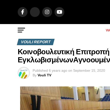
WA
VOULI REPORT
Κοινοβουλευτική Επιτροπ
ΕγκλωβισμένωνΑγνοουμένων
Published
6 years ago
on
September 15, 2020
By
Vouli TV