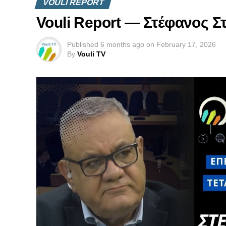
VOULI REPORT
Vouli Report — Στέφανος Στ
Published
6 months ago
on
February 17, 2026
By
Vouli TV