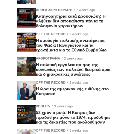
ΆΡΘΡΑ ΧΆΡΗ ΘΕΡΑΠΉ
2 weeks ago
Κατηγορητήρια κατά Δρουσιώτη: Η
αλήθεια δεν αποκαθιστά πάντα τη
δολοφονία χαρακτήρων
OFF THE RECORD
2 weeks ago
Η ομολογία πολιτικής ανεπάρκειας
του Φειδία Παναγιώτου και τα
ερωτήματα για το Εθνικό Συμβούλιο
ΑΡΘΡΟΓΡΑΦΙΑ
2 weeks ago
Η πολιτική εργαλειοποίηση της
κοινωνίας των πολιτών: θεσμικά όρια
και δημοκρατικές συνέπειες
OFF THE RECORD
3 weeks ago
Η ώρα της αμερικανικής ευθύνης στο
Κυπριακό
VOULITV
3 weeks ago
52 χρόνια μετά: Η Κύπρος δεν
προδόθηκε μόνο το 1974, προδόθηκε
και τις δεκαετίες που ακολούθησαν
OFF THE RECORD
3 weeks ago