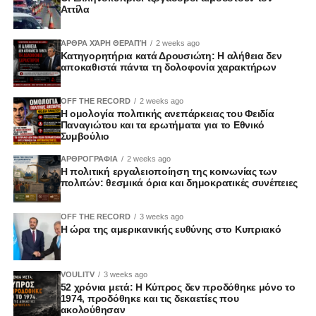
Αττίλα
ΆΡΘΡΑ ΧΆΡΗ ΘΕΡΑΠΉ
2 weeks ago
Κατηγορητήρια κατά Δρουσιώτη: Η αλήθεια δεν
αποκαθιστά πάντα τη δολοφονία χαρακτήρων
OFF THE RECORD
2 weeks ago
Η ομολογία πολιτικής ανεπάρκειας του Φειδία
Παναγιώτου και τα ερωτήματα για το Εθνικό
Συμβούλιο
ΑΡΘΡΟΓΡΑΦΙΑ
2 weeks ago
Η πολιτική εργαλειοποίηση της κοινωνίας των
πολιτών: θεσμικά όρια και δημοκρατικές συνέπειες
OFF THE RECORD
3 weeks ago
Η ώρα της αμερικανικής ευθύνης στο Κυπριακό
VOULITV
3 weeks ago
52 χρόνια μετά: Η Κύπρος δεν προδόθηκε μόνο το
1974, προδόθηκε και τις δεκαετίες που
ακολούθησαν