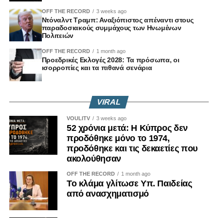
OFF THE RECORD
3 weeks ago
Ντόναλντ Τραμπ: Αναξιόπιστος απέναντι στους
παραδοσιακούς συμμάχους των Ηνωμένων
Πολιτειών
OFF THE RECORD
1 month ago
Προεδρικές Εκλογές 2028: Τα πρόσωπα, οι
ισορροπίες και τα πιθανά σενάρια
VIRAL
VOULITV
3 weeks ago
52 χρόνια μετά: Η Κύπρος δεν
προδόθηκε μόνο το 1974,
προδόθηκε και τις δεκαετίες που
ακολούθησαν
OFF THE RECORD
1 month ago
Το κλάμα γλίτωσε Υπ. Παιδείας
από ανασχηματισμό