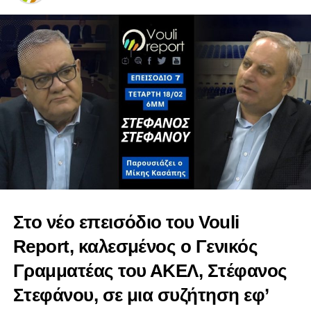
Στο νέο επεισόδιο του Vouli
Δήλωση Περδίκη Γιώργου για Επιτροπή Εργασίας
Report, καλεσμένος ο Γενικός
https://youtu.be/jaeeDLanYEA
Γραμματέας του ΑΚΕΛ, Στέφανος
Δήλωση ΜΑΥΡΙΔΗ Μάριου για Επιτροπή Εργασίας
Πρόνοιας και Κοινωνικών Ασφαλίσεων
Στεφάνου, σε μια συζήτηση εφ’