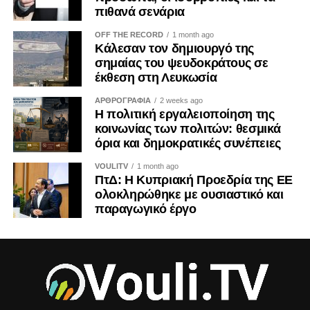
πιθανά σενάρια
OFF THE RECORD
1 month ago
Κάλεσαν τον δημιουργό της
σημαίας του ψευδοκράτους σε
έκθεση στη Λευκωσία
ΑΡΘΡΟΓΡΑΦΙΑ
2 weeks ago
Η πολιτική εργαλειοποίηση της
κοινωνίας των πολιτών: θεσμικά
όρια και δημοκρατικές συνέπειες
VOULITV
1 month ago
ΠτΔ: Η Κυπριακή Προεδρία της ΕΕ
ολοκληρώθηκε με ουσιαστικό και
παραγωγικό έργο