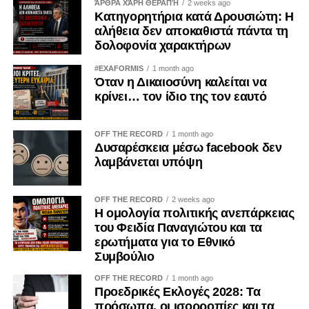
ΆΡΘΡΑ ΧΆΡΗ ΘΕΡΑΠΉ
2 weeks ago
Κατηγορητήρια κατά Δρουσιώτη: Η
αλήθεια δεν αποκαθιστά πάντα τη
δολοφονία χαρακτήρων
#EXAFORMIS
1 month ago
Όταν η Δικαιοσύνη καλείται να
κρίνει… τον ίδιο της τον εαυτό
OFF THE RECORD
1 month ago
Δυσαρέσκεια μέσω facebook δεν
λαμβάνεται υπόψη
OFF THE RECORD
2 weeks ago
Η ομολογία πολιτικής ανεπάρκειας
του Φειδία Παναγιώτου και τα
ερωτήματα για το Εθνικό
Συμβούλιο
OFF THE RECORD
1 month ago
Προεδρικές Εκλογές 2028: Τα
πρόσωπα, οι ισορροπίες και τα