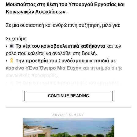
Μουσιούττας
στη θέση του Υπουργού Εργασίας και
Κοινωνικών Ασφαλίσεων
.
Σε μια ουσιαστική και ανθρώπινη συζήτηση, μιλά για:
Συζητάμε:
•
Τα νέα του κοινοβουλευτικά καθήκοντα
και τον
ρόλο που καλείται να αναλάβει στη Βουλή.
•
Την προεδρία του Συνδέσμου για παιδιά με
καρκίνο «Ένα Όνειρο Μια Ευχή»
και τη σημασία της
κοινωνικής προσφοράς.
•
Τη ζωή του και τις προσωπικές του εμπειρίες
,
μιλώντας ανοιχτά για τον τραυματισμό του κατά την
CONTINUE READING
τουρκική εισβολή του 1974.
•
Μνήμες πολέμου και αντοχή
, πώς οι εμπειρίες
αυτές διαμόρφωσαν τη στάση ζωής και την κοινωνική του
ADVERTISEMENT
δράση.
Παρουσιάζει ο
Μίκης Κασάπης