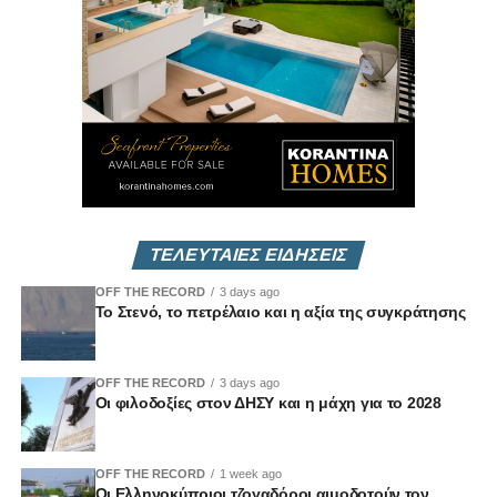
Δευτέρα 22/12 στις 7μμ
Vouli Report
— αποκλειστικά στο
Vouli.TV
ΤΕΛΕΥΤΑΙΕΣ ΕΙΔΗΣΕΙΣ
OFF THE RECORD
3 days ago
Το Στενό, το πετρέλαιο και η αξία της συγκράτησης
OFF THE RECORD
3 days ago
Οι φιλοδοξίες στον ΔΗΣΥ και η μάχη για το 2028
OFF THE RECORD
1 week ago
Οι Ελληνοκύπριοι τζογαδόροι αιμοδοτούν τον