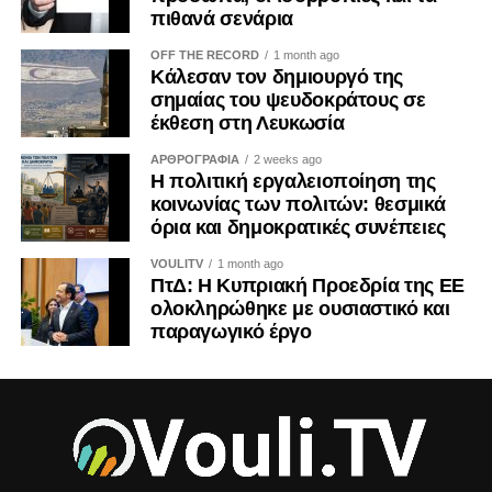
πιθανά σενάρια
OFF THE RECORD
1 month ago
Κάλεσαν τον δημιουργό της
σημαίας του ψευδοκράτους σε
έκθεση στη Λευκωσία
ΑΡΘΡΟΓΡΑΦΙΑ
2 weeks ago
Η πολιτική εργαλειοποίηση της
κοινωνίας των πολιτών: θεσμικά
όρια και δημοκρατικές συνέπειες
VOULITV
1 month ago
ΠτΔ: Η Κυπριακή Προεδρία της ΕΕ
ολοκληρώθηκε με ουσιαστικό και
παραγωγικό έργο