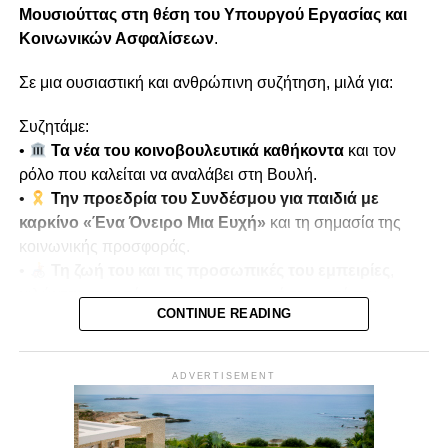
Μουσιούττας
στη θέση του Υπουργού Εργασίας και
(Αρ. Φακ. 23.04.037.218-2020)
Κοινωνικών Ασφαλίσεων
.
RELATED TOPICS:
Σε μια ουσιαστική και ανθρώπινη συζήτηση, μιλά για:
UP NEXT
Συζητάμε:
Vouli report | 24/11/2020
•
Τα νέα του κοινοβουλευτικά καθήκοντα
και τον
DON'T MISS
ρόλο που καλείται να αναλάβει στη Βουλή.
ΚΟΙΝΟΒΟΥΛΕΥΤΙΚΗ ΕΠΙΤΡΟΠΗ ΓΕΩΡΓΙΑΣ ΚΑΙ
•
Την προεδρία του Συνδέσμου για παιδιά με
ΦΥΣΙΚΩΝ ΠΟΡΩΝ | Vouli report – 24/11/2020
καρκίνο «Ένα Όνειρο Μια Ευχή»
και τη σημασία της
κοινωνικής προσφοράς.
•
Τη ζωή του και τις προσωπικές του εμπειρίες
,
μιλώντας ανοιχτά για τον τραυματισμό του κατά την
CONTINUE READING
τουρκική εισβολή του 1974.
•
Μνήμες πολέμου και αντοχή
, πώς οι εμπειρίες
αυτές διαμόρφωσαν τη στάση ζωής και την κοινωνική του
ADVERTISEMENT
δράση.
Παρουσιάζει ο
Μίκης Κασάπης