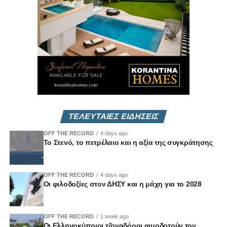
Δευτέρα 22/12 στις 7μμ
Vouli Report
— αποκλειστικά στο
Vouli.TV
ΤΕΛΕΥΤΑΙΕΣ ΕΙΔΗΣΕΙΣ
OFF THE RECORD
4 days ago
Το Στενό, το πετρέλαιο και η αξία της συγκράτησης
OFF THE RECORD
4 days ago
Οι φιλοδοξίες στον ΔΗΣΥ και η μάχη για το 2028
OFF THE RECORD
1 week ago
Οι Ελληνοκύπριοι τζογαδόροι αιμοδοτούν τον