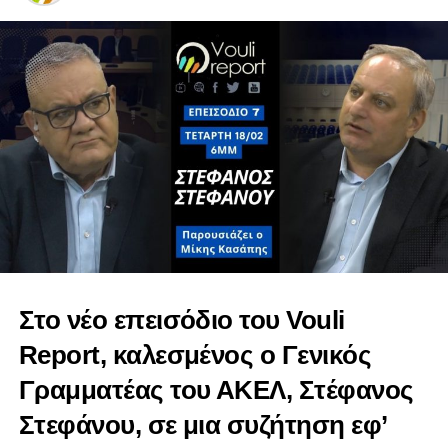
Στο νέο επεισόδιο του Vouli
Report, καλεσμένος ο Γενικός
Γραμματέας του ΑΚΕΛ, Στέφανος
O περί Κοινωνικών Ασφαλίσεων (Τροποποιητικός)
Στεφάνου, σε μια συζήτηση εφ’
Νόμος του