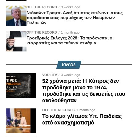
OFF THE RECORD
3 weeks ago
Ντόναλντ Τραμπ: Αναξιόπιστος απέναντι στους
παραδοσιακούς συμμάχους των Ηνωμένων
Πολιτειών
OFF THE RECORD
1 month ago
Προεδρικές Εκλογές 2028: Τα πρόσωπα, οι
ισορροπίες και τα πιθανά σενάρια
VIRAL
VOULITV
3 weeks ago
52 χρόνια μετά: Η Κύπρος δεν
προδόθηκε μόνο το 1974,
προδόθηκε και τις δεκαετίες που
ακολούθησαν
OFF THE RECORD
1 month ago
Το κλάμα γλίτωσε Υπ. Παιδείας
από ανασχηματισμό