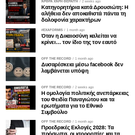
ΆΡΘΡΑ ΧΆΡΗ ΘΕΡΑΠΉ
2 weeks ago
Κατηγορητήρια κατά Δρουσιώτη: Η
αλήθεια δεν αποκαθιστά πάντα τη
δολοφονία χαρακτήρων
#EXAFORMIS
1 month ago
Όταν η Δικαιοσύνη καλείται να
κρίνει… τον ίδιο της τον εαυτό
OFF THE RECORD
1 month ago
Δυσαρέσκεια μέσω facebook δεν
λαμβάνεται υπόψη
OFF THE RECORD
2 weeks ago
Η ομολογία πολιτικής ανεπάρκειας
του Φειδία Παναγιώτου και τα
ερωτήματα για το Εθνικό
Συμβούλιο
OFF THE RECORD
1 month ago
Προεδρικές Εκλογές 2028: Τα
πρόσωπα, οι ισορροπίες και τα