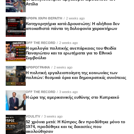
Αττίλα
ΆΡΘΡΑ ΧΆΡΗ ΘΕΡΑΠΉ
2 weeks ago
Κατηγορητήρια κατά Δρουσιώτη: Η αλήθεια δεν
αποκαθιστά πάντα τη δολοφονία χαρακτήρων
OFF THE RECORD
2 weeks ago
Η ομολογία πολιτικής ανεπάρκειας του Φειδία
Παναγιώτου και τα ερωτήματα για το Εθνικό
Συμβούλιο
ΑΡΘΡΟΓΡΑΦΙΑ
2 weeks ago
Η πολιτική εργαλειοποίηση της κοινωνίας των
πολιτών: θεσμικά όρια και δημοκρατικές συνέπειες
OFF THE RECORD
3 weeks ago
Η ώρα της αμερικανικής ευθύνης στο Κυπριακό
VOULITV
3 weeks ago
52 χρόνια μετά: Η Κύπρος δεν προδόθηκε μόνο το
1974, προδόθηκε και τις δεκαετίες που
ακολούθησαν