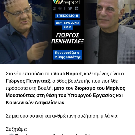
τραπεζών και πίεση στα νοικοκυριά. Παράλληλα,
σχολιάζεται το ρευστό πολιτικό σκηνικό λίγο
πριν τις εκλογές, με την είσοδο νέων κομμάτων
που — όπως όλα δείχνουν — θα διαμορφώσουν
τον νέο κοινοβουλευτικό χάρτη.
Τετάρτη 18/02 στις 6μμ
Στο νέο επεισόδιο του
Vouli Report
, καλεσμένος είναι ο
Γιώργος Πενηνταέξ
, ο 56ος βουλευτής που εισήλθε
πρόσφατα στη Βουλή,
μετά τον διορισμό του
Μαρίνος
Μουσιούττας
στη θέση του Υπουργού Εργασίας και
Κοινωνικών Ασφαλίσεων
.
Σε μια ουσιαστική και ανθρώπινη συζήτηση, μιλά για:
Συζητάμε: