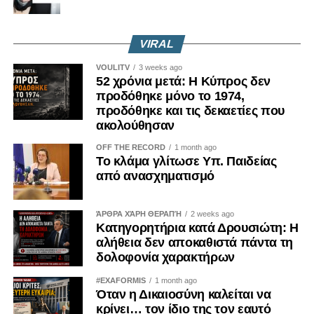
VIRAL
VOULITV
3 weeks ago
52 χρόνια μετά: Η Κύπρος δεν
προδόθηκε μόνο το 1974,
προδόθηκε και τις δεκαετίες που
ακολούθησαν
OFF THE RECORD
1 month ago
Το κλάμα γλίτωσε Υπ. Παιδείας
από ανασχηματισμό
ΆΡΘΡΑ ΧΆΡΗ ΘΕΡΑΠΉ
2 weeks ago
Κατηγορητήρια κατά Δρουσιώτη: Η
αλήθεια δεν αποκαθιστά πάντα τη
δολοφονία χαρακτήρων
#EXAFORMIS
1 month ago
Όταν η Δικαιοσύνη καλείται να
κρίνει… τον ίδιο της τον εαυτό