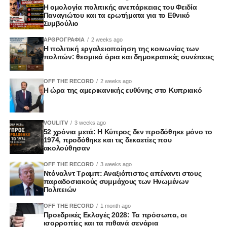
Η ομολογία πολιτικής ανεπάρκειας του Φειδία
Παναγιώτου και τα ερωτήματα για το Εθνικό
Συμβούλιο
ΑΡΘΡΟΓΡΑΦΙΑ
2 weeks ago
Η πολιτική εργαλειοποίηση της κοινωνίας των
πολιτών: θεσμικά όρια και δημοκρατικές συνέπειες
OFF THE RECORD
2 weeks ago
Η ώρα της αμερικανικής ευθύνης στο Κυπριακό
VOULITV
3 weeks ago
52 χρόνια μετά: Η Κύπρος δεν προδόθηκε μόνο το
1974, προδόθηκε και τις δεκαετίες που
ακολούθησαν
OFF THE RECORD
3 weeks ago
Ντόναλντ Τραμπ: Αναξιόπιστος απέναντι στους
παραδοσιακούς συμμάχους των Ηνωμένων
Πολιτειών
OFF THE RECORD
1 month ago
Προεδρικές Εκλογές 2028: Τα πρόσωπα, οι
ισορροπίες και τα πιθανά σενάρια