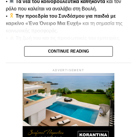
•
Τα νέα του κοινοβουλευτικά καθήκοντα
και τον
ρόλο που καλείται να αναλάβει στη Βουλή.
•
Την προεδρία του Συνδέσμου για παιδιά με
καρκίνο «Ένα Όνειρο Μια Ευχή»
και τη σημασία της
κοινωνικής προσφοράς.
•
Τη ζωή του και τις προσωπικές του εμπειρίες
,
μιλώντας ανοιχτά για τον τραυματισμό του κατά την
CONTINUE READING
τουρκική εισβολή του 1974.
•
Μνήμες πολέμου και αντοχή
, πώς οι εμπειρίες
αυτές διαμόρφωσαν τη στάση ζωής και την κοινωνική του
ADVERTISEMENT
δράση.
Παρουσιάζει ο
Μίκης Κασάπης
Δευτέρα 22/12 στις 7μμ
Vouli Report
— αποκλειστικά στο
Vouli.TV