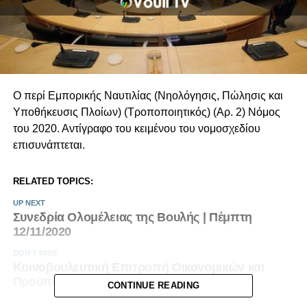
Ο περί Εμπορικής Ναυτιλίας (Νηολόγησις, Πώλησις και
Υποθήκευσις Πλοίων) (Τροποποιητικός) (Αρ. 2) Νόμος
του 2020. Αντίγραφο του κειμένου του νομοσχεδίου
επισυνάπτεται.
RELATED TOPICS:
UP NEXT
Συνεδρία Ολομέλειας της Βουλής | Πέμπτη
12/11/2020
DON'T MISS
Κοινοβουλευτική Επιτροπή Οικονομικών και
Προϋπολογισμού | Vouli report – 12/11/20
CONTINUE READING