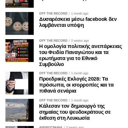
OFF THE RECORD
1 month ago
Δυσαρέσκεια μέσω facebook δεν
λαμβάνεται υπόψη
OFF THE RECORD
2 weeks ago
Η ομολογία πολιτικής ανεπάρκειας
του Φειδία Παναγιώτου και τα
ερωτήματα για το Εθνικό
Συμβούλιο
OFF THE RECORD
1 month ago
Προεδρικές Εκλογές 2028: Τα
πρόσωπα, οι ισορροπίες και τα
πιθανά σενάρια
OFF THE RECORD
1 month ago
Κάλεσαν τον δημιουργό της
σημαίας του ψευδοκράτους σε
έκθεση στη Λευκωσία
ΑΡΘΡΟΓΡΑΦΙΑ
2 weeks ago