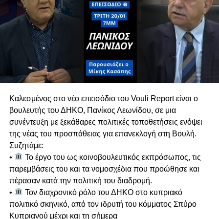
Πιθανές Συνεργασίες για Διακυβέρνηση
Σε ερώτηση για μετεκλογικές συνεργασίες, ο Γ.Γ.
του ΑΚΕΛ αποκλείει κατηγορηματικά το ΕΛΑΜ,
τονίζοντας ότι πρόκειται για ακροδεξιό κόμμα
με το οποίο υπάρχει βαθύ πολιτικό και
ιδεολογικό χάσμα.
Κυπριακό & Διζωνική Δικοινοτική
Καλεσμένος στο νέο επεισόδιο του Vouli Report είναι ο
Ομοσπονδία
βουλευτής του ΔΗΚΟ, Πανίκος Λεωνίδου, σε μια
Αναλύει τις διαχρονικές θέσεις του ΑΚΕΛ στο
συνέντευξη με ξεκάθαρες πολιτικές τοποθετήσεις ενόψει
Κυπριακό, επαναβεβαιώνοντας τη στήριξη στη
της νέας του προσπάθειας για επανεκλογή στη Βουλή.
Διζωνική Δικοινοτική Ομοσπονδία. Ασκεί έντονη
Συζητάμε:
κριτική σε όσους απορρίπτουν την
•
Το έργο του ως κοινοβουλευτικός εκπρόσωπος, τις
ομοσπονδιακή λύση χωρίς να καταθέτουν
παρεμβάσεις του και τα νομοσχέδια που προώθησε και
ρεαλιστική εναλλακτική.
πέρασαν κατά την πολιτική του διαδρομή.
Υπογραμμίζει ότι η συνέχιση της τουρκικής
•
Τον διαχρονικό ρόλο του ΔΗΚΟ στο κυπριακό
κατοχής και οι απειλές της Άγκυρας
πολιτικό σκηνικό, από τον ιδρυτή του κόμματος Σπύρο
επηρεάζουν καθοριστικά τη γεωπολιτική
Κυπριανού μέχρι και τη σήμερα
προοπτική της χώρας. Όπως επισημαίνει, χωρίς