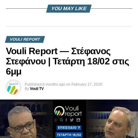
YOU MAY LIKE
VOULI REPORT
Vouli Report — Στέφανος
Στεφάνου | Τετάρτη 18/02 στις
6μμ
Published
6 months ago
on
February 17, 2026
By
Vouli TV