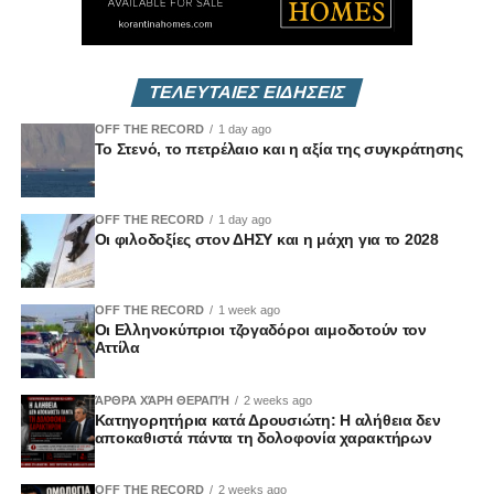
ΤΕΛΕΥΤΑΙΕΣ ΕΙΔΗΣΕΙΣ
OFF THE RECORD
1 day ago
Το Στενό, το πετρέλαιο και η αξία της συγκράτησης
OFF THE RECORD
1 day ago
Οι φιλοδοξίες στον ΔΗΣΥ και η μάχη για το 2028
OFF THE RECORD
1 week ago
Οι Ελληνοκύπριοι τζογαδόροι αιμοδοτούν τον
Αττίλα
ΆΡΘΡΑ ΧΆΡΗ ΘΕΡΑΠΉ
2 weeks ago
Κατηγορητήρια κατά Δρουσιώτη: Η αλήθεια δεν
αποκαθιστά πάντα τη δολοφονία χαρακτήρων
OFF THE RECORD
2 weeks ago