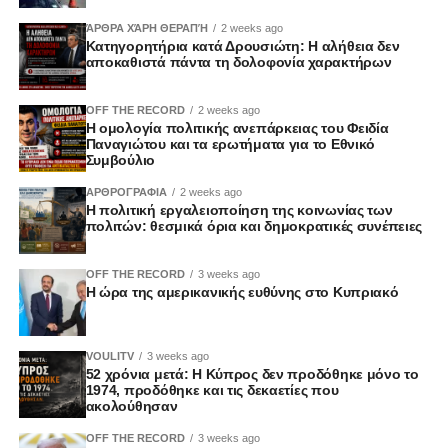
ΆΡΘΡΑ ΧΆΡΗ ΘΕΡΑΠΉ
2 weeks ago
Κατηγορητήρια κατά Δρουσιώτη: Η αλήθεια δεν
αποκαθιστά πάντα τη δολοφονία χαρακτήρων
OFF THE RECORD
2 weeks ago
Η ομολογία πολιτικής ανεπάρκειας του Φειδία
Παναγιώτου και τα ερωτήματα για το Εθνικό
Συμβούλιο
ΑΡΘΡΟΓΡΑΦΙΑ
2 weeks ago
Η πολιτική εργαλειοποίηση της κοινωνίας των
πολιτών: θεσμικά όρια και δημοκρατικές συνέπειες
OFF THE RECORD
3 weeks ago
Η ώρα της αμερικανικής ευθύνης στο Κυπριακό
VOULITV
3 weeks ago
52 χρόνια μετά: Η Κύπρος δεν προδόθηκε μόνο το
1974, προδόθηκε και τις δεκαετίες που
ακολούθησαν
OFF THE RECORD
3 weeks ago