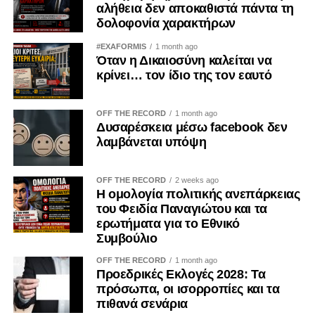
αλήθεια δεν αποκαθιστά πάντα τη
δολοφονία χαρακτήρων
#EXAFORMIS
1 month ago
Όταν η Δικαιοσύνη καλείται να
κρίνει… τον ίδιο της τον εαυτό
OFF THE RECORD
1 month ago
Δυσαρέσκεια μέσω facebook δεν
λαμβάνεται υπόψη
OFF THE RECORD
2 weeks ago
Η ομολογία πολιτικής ανεπάρκειας
του Φειδία Παναγιώτου και τα
ερωτήματα για το Εθνικό
Συμβούλιο
OFF THE RECORD
1 month ago
Προεδρικές Εκλογές 2028: Τα
πρόσωπα, οι ισορροπίες και τα
πιθανά σενάρια