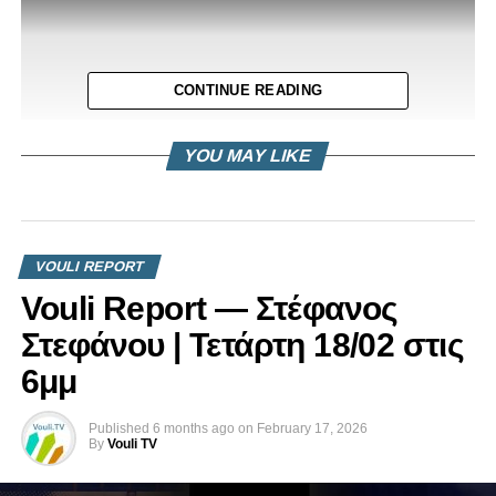
CONTINUE READING
YOU MAY LIKE
Δήλωση Αντρέα Καυκαλιά για επιτροπή παιδείας
VOULI REPORT
Vouli Report — Στέφανος
Στεφάνου | Τετάρτη 18/02 στις
6μμ
Published
6 months ago
on
February 17, 2026
By
Vouli TV