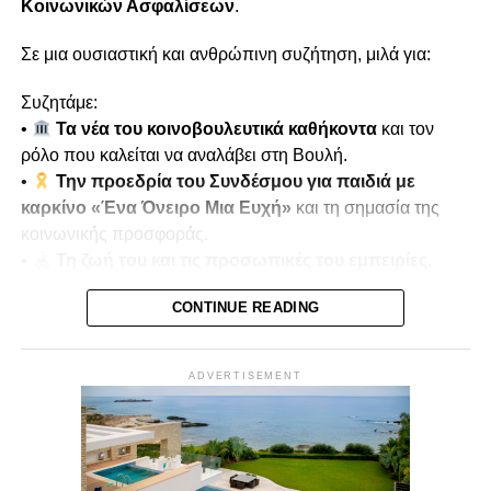
Κοινωνικών Ασφαλίσεων
.
Σε μια ουσιαστική και ανθρώπινη συζήτηση, μιλά για:
Συζητάμε:
•
Τα νέα του κοινοβουλευτικά καθήκοντα
και τον
ρόλο που καλείται να αναλάβει στη Βουλή.
•
Την προεδρία του Συνδέσμου για παιδιά με
καρκίνο «Ένα Όνειρο Μια Ευχή»
και τη σημασία της
κοινωνικής προσφοράς.
•
Τη ζωή του και τις προσωπικές του εμπειρίες
,
μιλώντας ανοιχτά για τον τραυματισμό του κατά την
CONTINUE READING
τουρκική εισβολή του 1974.
•
Μνήμες πολέμου και αντοχή
, πώς οι εμπειρίες
αυτές διαμόρφωσαν τη στάση ζωής και την κοινωνική του
ADVERTISEMENT
δράση.
Παρουσιάζει ο
Μίκης Κασάπης
Δευτέρα 22/12 στις 7μμ