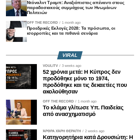
Ντόναλντ Τραμπ: Αναξιόπιστος απέναντι στους
παραδοσιακούς συμμάχους των Ηνωμένων
Πολιτειών
OFF THE RECORD
1 month ago
Προεδρικές Εκλογές 2028: Τα πρόσωπα, οι
ισορροπίες και τα πιθανά σενάρια
VIRAL
VOULITV
3 weeks ago
52 χρόνια μετά: Η Κύπρος δεν
προδόθηκε μόνο το 1974,
προδόθηκε και τις δεκαετίες που
ακολούθησαν
OFF THE RECORD
1 month ago
Το κλάμα γλίτωσε Υπ. Παιδείας
από ανασχηματισμό
ΆΡΘΡΑ ΧΆΡΗ ΘΕΡΑΠΉ
2 weeks ago
Κατηγορητήρια κατά Δρουσιώτη: Η