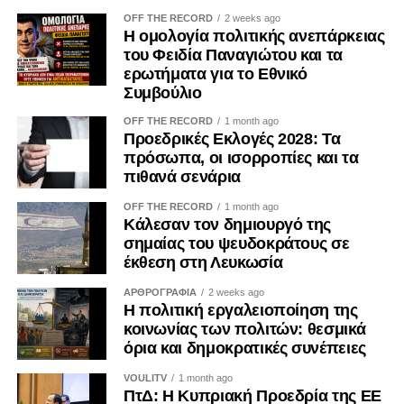
OFF THE RECORD
2 weeks ago
Η ομολογία πολιτικής ανεπάρκειας
του Φειδία Παναγιώτου και τα
ερωτήματα για το Εθνικό
Συμβούλιο
OFF THE RECORD
1 month ago
Προεδρικές Εκλογές 2028: Τα
πρόσωπα, οι ισορροπίες και τα
πιθανά σενάρια
OFF THE RECORD
1 month ago
Κάλεσαν τον δημιουργό της
σημαίας του ψευδοκράτους σε
έκθεση στη Λευκωσία
ΑΡΘΡΟΓΡΑΦΙΑ
2 weeks ago
Η πολιτική εργαλειοποίηση της
κοινωνίας των πολιτών: θεσμικά
όρια και δημοκρατικές συνέπειες
VOULITV
1 month ago
ΠτΔ: Η Κυπριακή Προεδρία της ΕΕ