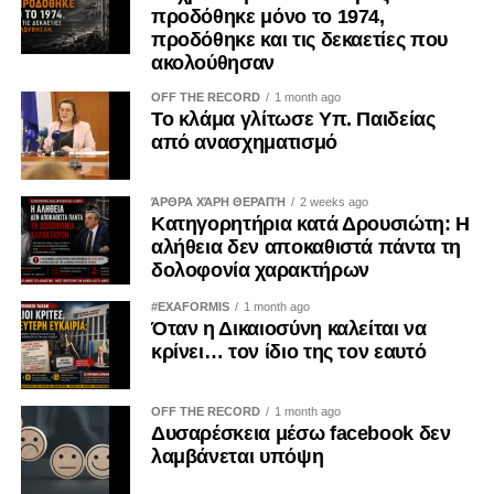
προδόθηκε μόνο το 1974,
προδόθηκε και τις δεκαετίες που
ακολούθησαν
OFF THE RECORD
1 month ago
Το κλάμα γλίτωσε Υπ. Παιδείας
από ανασχηματισμό
ΆΡΘΡΑ ΧΆΡΗ ΘΕΡΑΠΉ
2 weeks ago
Κατηγορητήρια κατά Δρουσιώτη: Η
αλήθεια δεν αποκαθιστά πάντα τη
δολοφονία χαρακτήρων
#EXAFORMIS
1 month ago
Όταν η Δικαιοσύνη καλείται να
κρίνει… τον ίδιο της τον εαυτό
OFF THE RECORD
1 month ago
Δυσαρέσκεια μέσω facebook δεν
λαμβάνεται υπόψη