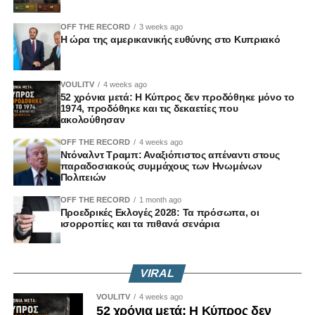
OFF THE RECORD
3 weeks ago
Η ώρα της αμερικανικής ευθύνης στο Κυπριακό
VOULITV
4 weeks ago
52 χρόνια μετά: Η Κύπρος δεν προδόθηκε μόνο το
1974, προδόθηκε και τις δεκαετίες που
ακολούθησαν
OFF THE RECORD
4 weeks ago
Ντόναλντ Τραμπ: Αναξιόπιστος απέναντι στους
παραδοσιακούς συμμάχους των Ηνωμένων
Πολιτειών
OFF THE RECORD
1 month ago
Προεδρικές Εκλογές 2028: Τα πρόσωπα, οι
ισορροπίες και τα πιθανά σενάρια
VIRAL
VOULITV
4 weeks ago
52 χρόνια μετά: Η Κύπρος δεν