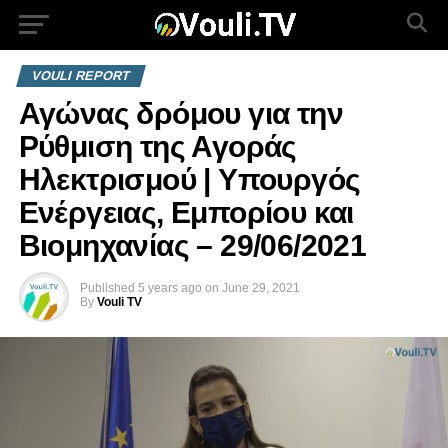
VOULI REPORT
Αγώνας δρόμου για την
Ρύθμιση της Αγοράς
Ηλεκτρισμού | Yπουργός
Ενέργειας, Εμπορίου και
Βιομηχανίας – 29/06/2021
Published
5 years ago
on
June 29, 2021
By
Vouli TV