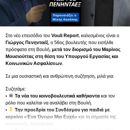
Τετάρτη 18/02 στις 6μμ
Στο νέο επεισόδιο του
Vouli Report
, καλεσμένος είναι ο
Γιώργος Πενηνταέξ
, ο 56ος βουλευτής που εισήλθε
πρόσφατα στη Βουλή,
μετά τον διορισμό του
Μαρίνος
Μουσιούττας
στη θέση του Υπουργού Εργασίας και
Κοινωνικών Ασφαλίσεων
.
Σε μια ουσιαστική και ανθρώπινη συζήτηση, μιλά για:
Συζητάμε:
•
Τα νέα του κοινοβουλευτικά καθήκοντα
και τον
ρόλο που καλείται να αναλάβει στη Βουλή.
•
Την προεδρία του Συνδέσμου για παιδιά με
καρκίνο «Ένα Όνειρο Μια Ευχή»
και τη σημασία της
κοινωνικής προσφοράς.