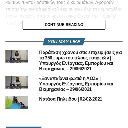
και των συνταξιοδοτικών τους δικαιωμάτων. Αφορούν
επίσης την αγορά φυσικού Αερίου ενώ όλα τα νομοσχέδια
έχουν περάσει από το νομοτεχνικό έλεγχο της Νομικής
υπηρεσίας
CONTINUE READING
Μεταξύ άλλων η
YOU MAY LIKE
Υπουργός ενέργειας
Παράταση χρόνου στις επιχειρήσεις για
υποστήριξε ότι τα
τα 350 ευρώ του τέλους εταιρειών |
Yπουργός Ενέργειας, Εμπορίου και
θέματα του
Βιομηχανίας – 29/06/2021
προσωπικού έχουν
«Ξαναπαίρνει φωτιά η ΑΟΖ» |
Yπουργός Ενέργειας, Εμπορίου και
ρυθμιστεί με δικαίωμα
Βιομηχανίας – 29/06/2021
παραμονής τους σε
Νατάσα Πηλείδου | 02-02-2021
τμήματα της ΑΗΚ ενώ
προνοείται η
δημιουργία