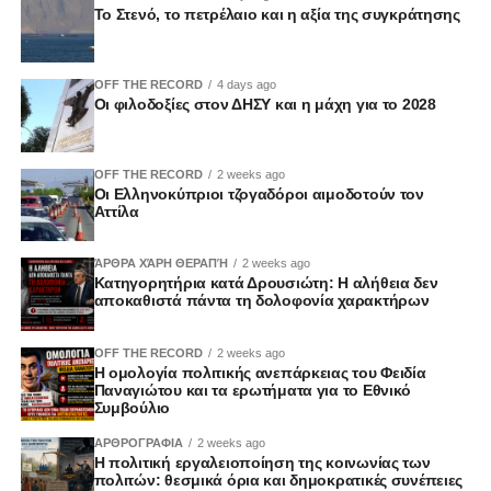
Το Στενό, το πετρέλαιο και η αξία της συγκράτησης
OFF THE RECORD
4 days ago
Οι φιλοδοξίες στον ΔΗΣΥ και η μάχη για το 2028
OFF THE RECORD
2 weeks ago
Οι Ελληνοκύπριοι τζογαδόροι αιμοδοτούν τον
Αττίλα
ΆΡΘΡΑ ΧΆΡΗ ΘΕΡΑΠΉ
2 weeks ago
Κατηγορητήρια κατά Δρουσιώτη: Η αλήθεια δεν
αποκαθιστά πάντα τη δολοφονία χαρακτήρων
OFF THE RECORD
2 weeks ago
Η ομολογία πολιτικής ανεπάρκειας του Φειδία
Παναγιώτου και τα ερωτήματα για το Εθνικό
Συμβούλιο
ΑΡΘΡΟΓΡΑΦΙΑ
2 weeks ago
Η πολιτική εργαλειοποίηση της κοινωνίας των
πολιτών: θεσμικά όρια και δημοκρατικές συνέπειες