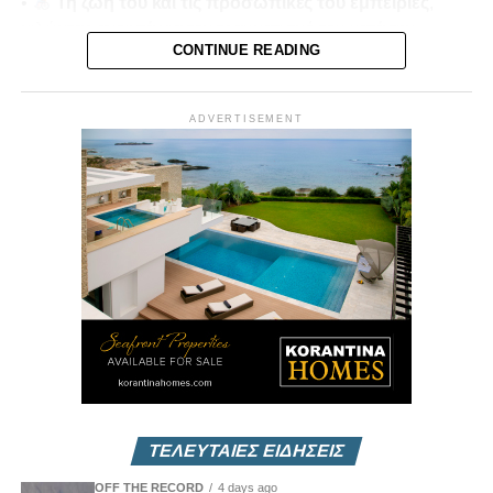
•
Τη ζωή του και τις προσωπικές του εμπειρίες
,
μιλώντας ανοιχτά για τον τραυματισμό του κατά την
CONTINUE READING
τουρκική εισβολή του 1974.
•
Μνήμες πολέμου και αντοχή
, πώς οι εμπειρίες
αυτές διαμόρφωσαν τη στάση ζωής και την κοινωνική του
ADVERTISEMENT
δράση.
Παρουσιάζει ο
Μίκης Κασάπης
Δευτέρα 22/12 στις 7μμ
Vouli Report
— αποκλειστικά στο
Vouli.TV
ΤΕΛΕΥΤΑΙΕΣ ΕΙΔΗΣΕΙΣ
OFF THE RECORD
4 days ago