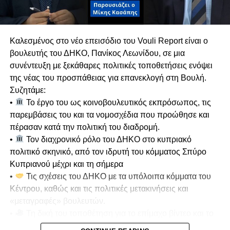
με το οποίο υπάρχει βαθύ πολιτικό και
ιδεολογικό χάσμα.
Κυπριακό & Διζωνική Δικοινοτική
Καλεσμένος στο νέο επεισόδιο του Vouli Report είναι ο
Ομοσπονδία
βουλευτής του ΔΗΚΟ, Πανίκος Λεωνίδου, σε μια
Αναλύει τις διαχρονικές θέσεις του ΑΚΕΛ στο
συνέντευξη με ξεκάθαρες πολιτικές τοποθετήσεις ενόψει
Κυπριακό, επαναβεβαιώνοντας τη στήριξη στη
της νέας του προσπάθειας για επανεκλογή στη Βουλή.
Διζωνική Δικοινοτική Ομοσπονδία. Ασκεί έντονη
Συζητάμε:
κριτική σε όσους απορρίπτουν την
•
Το έργο του ως κοινοβουλευτικός εκπρόσωπος, τις
ομοσπονδιακή λύση χωρίς να καταθέτουν
παρεμβάσεις του και τα νομοσχέδια που προώθησε και
ρεαλιστική εναλλακτική.
πέρασαν κατά την πολιτική του διαδρομή.
Υπογραμμίζει ότι η συνέχιση της τουρκικής
•
Τον διαχρονικό ρόλο του ΔΗΚΟ στο κυπριακό
κατοχής και οι απειλές της Άγκυρας
πολιτικό σκηνικό, από τον ιδρυτή του κόμματος Σπύρο
επηρεάζουν καθοριστικά τη γεωπολιτική
Κυπριανού μέχρι και τη σήμερα
προοπτική της χώρας. Όπως επισημαίνει, χωρίς
•
Τις σχέσεις του ΔΗΚΟ με τα υπόλοιπα κόμματα του
λύση στο Κυπριακό, ο τουρκικός παράγοντας θα
Κέντρου, καθώς και τις πολιτικές μετακινήσεις και
συνεχίσει να αποτελεί εμπόδιο στην αξιοποίηση
«μεταγραφές» βουλευτών.
του φυσικού αερίου, στην ηλεκτρική διασύνδεση
•
Τη δική του τοποθέτηση για το επίμαχο βίντεο και το
και σε κρίσιμα γεωοικονομικά βήματα της
πολιτικό σκάνδαλο που απασχόλησε την επικαιρότητα.
Κυπριακής Δημοκρατίας.