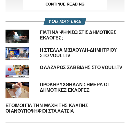
CONTINUE READING
YOU MAY LIKE
ΓΙΑΤΙ ΝΑ ΨΗΦΙΣΩ ΣΤΙΣ ΔΗΜΟΤΙΚΕΣ
ΕΚΛΟΓΕΣ;
Η ΣΤΕΛΛΑ ΜΙΣΙΑΟΥΛΗ-ΔΗΜΗΤΡΙΟΥ
ΣΤΟ VOULI.TV
Ο ΛΑΖΑΡΟΣ ΣΑΒΒΙΔΗΣ ΣΤΟ VOULI.TV
RELATED TOPICS:
ΔΗΜΟΤΙΚΕΣ ΕΚΛΟΓΕΣ 2016
ΠΑΡΠΟΥΝΑΣ
ΠΕΡΙΚΛΈΟΥΣ
ΠΙΤΤΑΡΑΣ
ΠΡΟΚΗΡΥΧΘΗΚΑΝ ΣΗΜΕΡΑ ΟΙ
UP NEXT
ΔΗΜΟΤΙΚΕΣ ΕΚΛΟΓΕΣ
ΕΠΑΝΕΝΑΡΞΗ ΤΩΝ ΣΥΝΟΜΙΛΙΩΝ ΚΑΙ ΑΠΟΔΟΧΗ
ΠΟΛΥΜΕΡΗΣ
ΕΤΟΙΜΟΙ ΓΙΑ ΤΗΝ ΜΑΧΗ ΤΗΣ ΚΑΛΠΗΣ
DON'T MISS
ΟΙ ΑΝΘΥΠΟΨΗΦΙΟΙ ΣΤΑ ΛΑΤΣΙΑ
ΑΝΑΛΥΣΗ | Η ΕΞ’ ΑΝΑΤΟΛΩΝ ΣΤΡΑΤΗΓΙΚΗ
ΑΠΕΙΛΗ