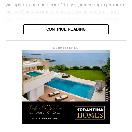
για πρώτη φορά μετά από 17 μήνες κοινά συμπεράσματα
για την Ουκρανία και να ανανεώσουν τις κυρώσεις κατά
της Ρωσίας, δεν απουσίασαν οι εντάσεις γύρω από την
πρωτοβουλία του προέδρου του Ευρωπαϊκού
CONTINUE READING
Συμβουλίου, Αντόνιο Κόστα, να διερευνήσει δίαυλο
επικοινωνίας με τη Μόσχα.
ADVERTISEMENT
Στο ζήτημα του προϋπολογισμού, η Ευρωπαϊκή Ένωση
εμφανίζεται ουσιαστικά διχασμένη σε δύο βασικές ομάδες
κρατών. Από τη μία βρίσκονται οι χώρες της βόρειας και
δυτικής Ευρώπης, με πρωταγωνιστές τη Γερμανία, την
Ολλανδία, τη Σουηδία και την Αυστρία, οι οποίες
τάσσονται υπέρ ενός πιο συγκρατημένου
προϋπολογισμού και της μεταφοράς πόρων προς νέες
στρατηγικές προτεραιότητες, όπως η άμυνα, η
ανταγωνιστικότητα, η καινοτομία, η ενεργειακή ασφάλεια
και η ενίσχυση της ευρωπαϊκής βιομηχανίας. Οι
συγκεκριμένες χώρες εκτιμούν ότι οι γεωπολιτικές
εξελίξεις των τελευταίων ετών – η αυξανόμενη επιρροή