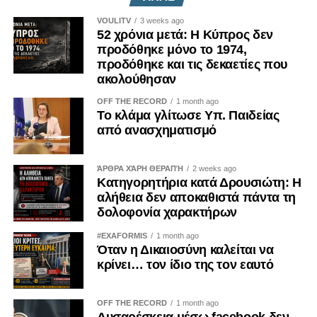
VOULITV
3 weeks ago
Χθες, πάντως, οι «27» κατέληξαν ομόφωνα στην
52 χρόνια μετά: Η Κύπρος δεν
παράταση των οικονομικών κυρώσεων κατά της Ρωσίας
προδόθηκε μόνο το 1974,
για ακόμη έναν χρόνο, στέλνοντας σαφές μήνυμα
προδόθηκε και τις δεκαετίες που
ακολούθησαν
συνέχειας της ευρωπαϊκής στήριξης προς το Κίεβο.
Παράλληλα, ενέκριναν κοινά συμπεράσματα για την
OFF THE RECORD
1 month ago
Ουκρανία, εξέλιξη που καταγράφεται για πρώτη φορά μετά
Το κλάμα γλίτωσε Υπ. Παιδείας
από ανασχηματισμό
τον Δεκέμβριο του 2024.
Η εξέλιξη αυτή κατέστη εφικτή έπειτα από την πολιτική
ΆΡΘΡΑ ΧΆΡΗ ΘΕΡΑΠΉ
2 weeks ago
αλλαγή στην Ουγγαρία και την ολοκλήρωση της περιόδου
Κατηγορητήρια κατά Δρουσιώτη: Η
κατά την οποία ο Βίκτορ Όρμπαν εμπόδιζε επανειλημμένα
αλήθεια δεν αποκαθιστά πάντα τη
δολοφονία χαρακτήρων
την υιοθέτηση κοινών ευρωπαϊκών θέσεων για την
Ουκρανία. Η αποκατάσταση της ομοφωνίας θεωρήθηκε
#EXAFORMIS
1 month ago
ιδιαίτερα σημαντική από πολλούς ηγέτες, καθώς
Όταν η Δικαιοσύνη καλείται να
κρίνει… τον ίδιο της τον εαυτό
πραγματοποιείται σε μια περίοδο όπου η Ευρωπαϊκή
Ένωση επιδιώκει να προβάλλει ενιαίο μέτωπο απέναντι
στη Ρωσία.
OFF THE RECORD
1 month ago
Δυσαρέσκεια μέσω facebook δεν