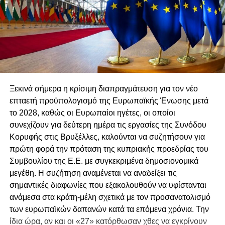
σύστημα διαπλοκής και συγκάλυψης. Να επικρατήσει το
κράτος δικαίου και η νομιμότητα.
Γι’ αυτό απευθύνουμε ανοικτό κάλεσμα στην κοινωνία με
αιτήματα:
Άμεση παραίτηση του Γ. Σαββίδη και του Σ.
Αγγελίδη από τις θέσεις του Γενικού Εισαγγελέα
Ξεκινά σήμερα η κρίσιμη διαπραγμάτευση για τον νέο
και Βοηθού Γενικού Εισαγγελέα.
επταετή προϋπολογισμό της Ευρωπαϊκής Ένωσης μετά
Ανεξάρτητη διερεύνηση για τα αδικήματα που
το 2028, καθώς οι Ευρωπαίοι ηγέτες, οι οποίοι
καταγράφονται στο Πόρισμα.
συνεχίζουν για δεύτερη ημέρα τις εργασίες της Συνόδου
Κορυφής στις Βρυξέλλες, καλούνται να συζητήσουν για
Προσαγωγή των υπόπτων στη Δικαιοσύνη,
πρώτη φορά την πρόταση της κυπριακής προεδρίας του
λογοδοσία και τιμωρία των ενόχων.
Συμβουλίου της Ε.Ε. με συγκεκριμένα δημοσιονομικά
Αναστήλωση των θεσμών και του κράτους
μεγέθη. Η συζήτηση αναμένεται να αναδείξει τις
δικαίου στην χώρα μας.
σημαντικές διαφωνίες που εξακολουθούν να υφίστανται
ανάμεσα στα κράτη-μέλη σχετικά με τον προσανατολισμό
των ευρωπαϊκών δαπανών κατά τα επόμενα χρόνια. Την
ίδια ώρα, αν και οι «27» κατόρθωσαν χθες να εγκρίνουν