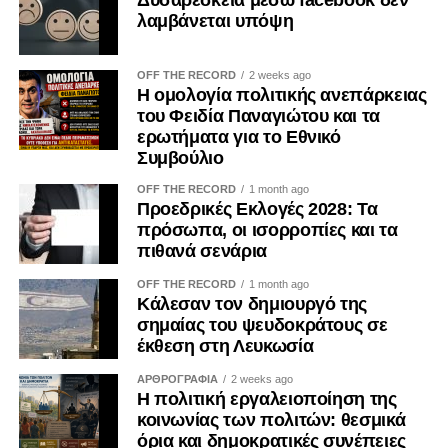
Ωστόσο, η χθεσινή συζήτηση δεν εξελίχθηκε χωρίς
λαμβάνεται υπόψη
εντάσεις. Στο επίκεντρο βρέθηκε η πρωτοβουλία του
προέδρου του Ευρωπαϊκού Συμβουλίου, Αντόνιο Κόστα,
OFF THE RECORD
2 weeks ago
να ξεκινήσει διερευνητικό διπλωματικό δίαυλο με τη
Η ομολογία πολιτικής ανεπάρκειας
Μόσχα, προκειμένου να εξεταστεί κατά πόσο υπάρχουν οι
του Φειδία Παναγιώτου και τα
ερωτήματα για το Εθνικό
προϋποθέσεις για μελλοντικές διαπραγματεύσεις.
Συμβούλιο
Σύμφωνα με αρμόδιες πηγές, οι επαφές αυτές
παραμένουν σε τεχνικό και διερευνητικό επίπεδο, χωρίς
OFF THE RECORD
1 month ago
Προεδρικές Εκλογές 2028: Τα
να αγγίζουν την ουσία ή να συνιστούν διαπραγμάτευση.
πρόσωπα, οι ισορροπίες και τα
πιθανά σενάρια
Παρά τις σχετικές διαβεβαιώσεις, η πρωτοβουλία του
Αντόνιο Κόστα προκάλεσε δυσφορία σε αρκετές
OFF THE RECORD
1 month ago
ευρωπαϊκές πρωτεύουσες. Ειδικότερα, η Πολωνία, οι
Κάλεσαν τον δημιουργό της
σημαίας του ψευδοκράτους σε
τρεις χώρες της Βαλτικής και τα σκανδιναβικά κράτη
έκθεση στη Λευκωσία
εξέφρασαν επιφυλάξεις, θεωρώντας ότι οποιαδήποτε
προσέγγιση προς τη Ρωσία θα πρέπει να αποφασίζεται
ΑΡΘΡΟΓΡΑΦΙΑ
2 weeks ago
συλλογικά και έπειτα από πλήρη διαβούλευση μεταξύ των
Η πολιτική εργαλειοποίηση της
κοινωνίας των πολιτών: θεσμικά
κρατών-μελών. Σύμφωνα με διπλωματικές πηγές, η
όρια και δημοκρατικές συνέπειες
δυσαρέσκεια επικεντρώνεται κυρίως στο γεγονός ότι ο