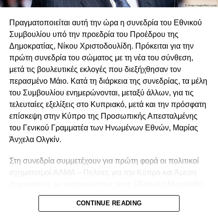
Πραγματοποιείται αυτή την ώρα η συνεδρία του Εθνικού
Συμβουλίου υπό την προεδρία του Προέδρου της
Δημοκρατίας, Νίκου Χριστοδουλίδη. Πρόκειται για την
πρώτη συνεδρία του σώματος με τη νέα του σύνθεση,
μετά τις βουλευτικές εκλογές που διεξήχθησαν τον
περασμένο Μάιο. Κατά τη διάρκεια της συνεδρίας, τα μέλη
του Συμβουλίου ενημερώνονται, μεταξύ άλλων, για τις
τελευταίες εξελίξεις στο Κυπριακό, μετά και την πρόσφατη
επίσκεψη στην Κύπρο της Προσωπικής Απεσταλμένης
του Γενικού Γραμματέα των Ηνωμένων Εθνών, Μαρίας
Άνχελα Ολγκίν.
Στη συνεδρία συμμετέχουν για πρώτη φορά οι πολιτικοί
σχηματισμοί ΑΛΜΑ – Πολίτες για την Κύπρο και Άμεση
Δημοκρατία, με εκπροσώπους τους Οδυσσέα Μιχαηλίδη
και Φειδία Παναγιώτου αντίστοιχα. Σύμφωνα με
CONTINUE READING
πληροφορίες του ΚΥΠΕ, ο τέως Πρόεδρος της