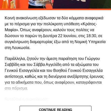
του Προέδρου της Δημοκρατίας, Δώρος Βενέζης, καθώς
και ο Διευθυντής του Γραφείου Τύπου του Προέδρου,
Βίκτωρας Παπαδόπουλος.
Κοινή ανακοίνωση εξέδωσαν τα δύο κόμματα αναφορικά
με το πόρισμα για την πολύκροτη υπόθεση «Κράτος-
Μαφία». Όπως αναφέρουν, καλούν τους πολίτες να
δώσουν το παρών τη Δευτέρα 22 Ιουνίου, στις 18:30, σε
συγκέντρωση διαμαρτυρίας έξω από τη Νομική Υπηρεσία
στη Λευκωσία.
Παράλληλα, ζητούν την άμεση παραίτηση του Γιώργου
Σαββίδη και του Σάββα Αγγελίδη από τα αξιώματα του
Γενικού Εισαγγελέα και του Βοηθού Γενικού Εισαγγελέα
αντίστοιχα, καθώς και τη διενέργεια ανεξάρτητης έρευνας
για τα αδικήματα που, όπως αναφέρουν, καταγράφονται
στο πόρισμα.
Αυτούσια η ανακοίνωση:
Το Πόρισμα της Αρχής Κατά της Διαφθοράς για το βιβλίο
CONTINUE READING