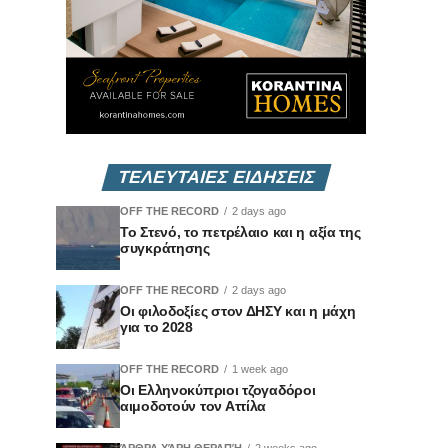
ΤΕΛΕΥΤΑΙΕΣ ΕΙΔΗΣΕΙΣ
OFF THE RECORD
2 days ago
Το Στενό, το πετρέλαιο και η αξία της
συγκράτησης
OFF THE RECORD
2 days ago
Οι φιλοδοξίες στον ΔΗΣΥ και η μάχη
για το 2028
OFF THE RECORD
1 week ago
Οι Ελληνοκύπριοι τζογαδόροι
αιμοδοτούν τον Αττίλα
ΆΡΘΡΑ ΧΆΡΗ ΘΕΡΑΠΉ
2 weeks ago