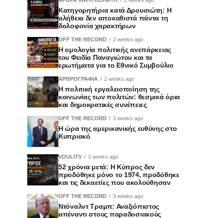
Κατηγορητήρια κατά Δρουσιώτη: Η
αλήθεια δεν αποκαθιστά πάντα τη
δολοφονία χαρακτήρων
OFF THE RECORD
2 weeks ago
Η ομολογία πολιτικής ανεπάρκειας
του Φειδία Παναγιώτου και τα
ερωτήματα για το Εθνικό Συμβούλιο
ΑΡΘΡΟΓΡΑΦΙΑ
2 weeks ago
Η πολιτική εργαλειοποίηση της
κοινωνίας των πολιτών: θεσμικά όρια
και δημοκρατικές συνέπειες
OFF THE RECORD
3 weeks ago
Η ώρα της αμερικανικής ευθύνης στο
Κυπριακό
VOULITV
3 weeks ago
52 χρόνια μετά: Η Κύπρος δεν
προδόθηκε μόνο το 1974, προδόθηκε
και τις δεκαετίες που ακολούθησαν
OFF THE RECORD
3 weeks ago
Ντόναλντ Τραμπ: Αναξιόπιστος
απέναντι στους παραδοσιακούς