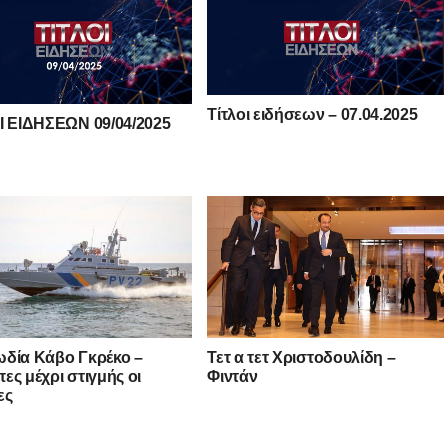
Τίτλοι ειδήσεων – 07.04.2025
Ι ΕΙΔΗΣΕΩΝ 09/04/2025
δία Κάβο Γκρέκο –
Τετ α τετ Χριστοδουλίδη –
ες μέχρι στιγμής οι
Φιντάν
ες