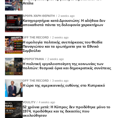
Αττίλα
ΆΡΘΡΑ ΧΆΡΗ ΘΕΡΑΠΉ
2 weeks ago
Κατηγορητήρια κατά Δρουσιώτη: Η αλήθεια δεν
αποκαθιστά πάντα τη δολοφονία χαρακτήρων
OFF THE RECORD
2 weeks ago
Η ομολογία πολιτικής ανεπάρκειας του Φειδία
Παναγιώτου και τα ερωτήματα για το Εθνικό
Συμβούλιο
ΑΡΘΡΟΓΡΑΦΙΑ
2 weeks ago
Η πολιτική εργαλειοποίηση της κοινωνίας των
πολιτών: θεσμικά όρια και δημοκρατικές συνέπειες
OFF THE RECORD
3 weeks ago
Η ώρα της αμερικανικής ευθύνης στο Κυπριακό
VOULITV
4 weeks ago
52 χρόνια μετά: Η Κύπρος δεν προδόθηκε μόνο το
1974, προδόθηκε και τις δεκαετίες που
ακολούθησαν