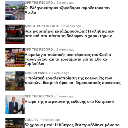
OFF THE RECORD
2 weeks ago
Οι Ελληνοκύπριοι τζογαδόροι αιμοδοτούν τον
Αττίλα
ΆΡΘΡΑ ΧΆΡΗ ΘΕΡΑΠΉ
2 weeks ago
Κατηγορητήρια κατά Δρουσιώτη: Η αλήθεια δεν
αποκαθιστά πάντα τη δολοφονία χαρακτήρων
OFF THE RECORD
2 weeks ago
Η ομολογία πολιτικής ανεπάρκειας του Φειδία
Παναγιώτου και τα ερωτήματα για το Εθνικό
Συμβούλιο
ΑΡΘΡΟΓΡΑΦΙΑ
3 weeks ago
Η πολιτική εργαλειοποίηση της κοινωνίας των
πολιτών: θεσμικά όρια και δημοκρατικές συνέπειες
OFF THE RECORD
3 weeks ago
Η ώρα της αμερικανικής ευθύνης στο Κυπριακό
VOULITV
4 weeks ago
52 χρόνια μετά: Η Κύπρος δεν προδόθηκε μόνο το