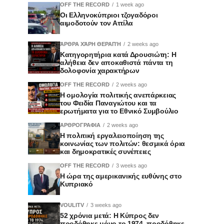
OFF THE RECORD
1 week ago
Οι Ελληνοκύπριοι τζογαδόροι
αιμοδοτούν τον Αττίλα
ΆΡΘΡΑ ΧΆΡΗ ΘΕΡΑΠΉ
2 weeks ago
Κατηγορητήρια κατά Δρουσιώτη: Η
αλήθεια δεν αποκαθιστά πάντα τη
δολοφονία χαρακτήρων
OFF THE RECORD
2 weeks ago
Η ομολογία πολιτικής ανεπάρκειας
του Φειδία Παναγιώτου και τα
ερωτήματα για το Εθνικό Συμβούλιο
ΑΡΘΡΟΓΡΑΦΙΑ
2 weeks ago
Η πολιτική εργαλειοποίηση της
κοινωνίας των πολιτών: θεσμικά όρια
και δημοκρατικές συνέπειες
OFF THE RECORD
3 weeks ago
Η ώρα της αμερικανικής ευθύνης στο
Κυπριακό
VOULITV
3 weeks ago
52 χρόνια μετά: Η Κύπρος δεν
προδόθηκε μόνο το 1974, προδόθηκε