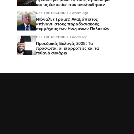
και τις δεκαετίες που ακολούθησαν
OFF THE RECORD
3 weeks ago
Ντόναλντ Τραμπ: Αναξιόπιστος
απέναντι στους παραδοσιακούς
συμμάχους των Ηνωμένων Πολιτειών
OFF THE RECORD
1 month ago
Προεδρικές Εκλογές 2028: Τα
πρόσωπα, οι ισορροπίες και τα
πιθανά σενάρια