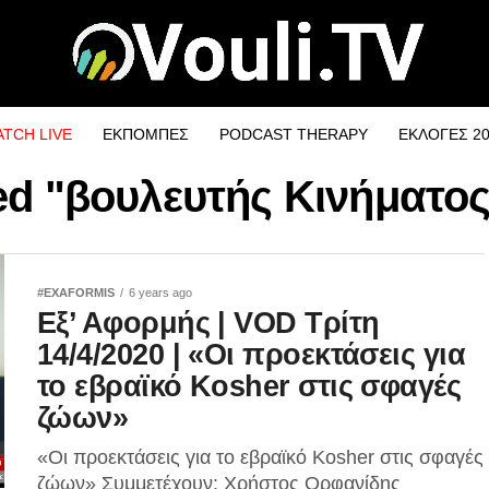
TCH LIVE
ΕΚΠΟΜΠΕΣ
PODCAST THERAPY
ΕΚΛΟΓΕΣ 2
gged "βουλευτής Κινήματ
#EXAFORMIS
6 years ago
Εξ’ Αφορμής | VOD Τρίτη
14/4/2020 | «Οι προεκτάσεις για
το εβραϊκό Kosher στις σφαγές
ζώων»
«Οι προεκτάσεις για το εβραϊκό Kosher στις σφαγές
ζώων» Συμμετέχουν: Χρήστος Ορφανίδης