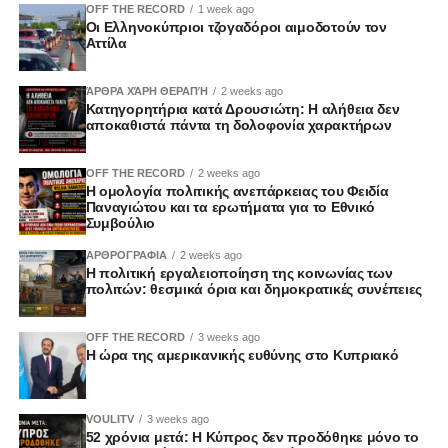
OFF THE RECORD
1 week ago
Οι Ελληνοκύπριοι τζογαδόροι αιμοδοτούν τον
Αττίλα
ΆΡΘΡΑ ΧΆΡΗ ΘΕΡΑΠΉ
2 weeks ago
Κατηγορητήρια κατά Δρουσιώτη: Η αλήθεια δεν
αποκαθιστά πάντα τη δολοφονία χαρακτήρων
OFF THE RECORD
2 weeks ago
Η ομολογία πολιτικής ανεπάρκειας του Φειδία
Παναγιώτου και τα ερωτήματα για το Εθνικό
Συμβούλιο
ΑΡΘΡΟΓΡΑΦΙΑ
2 weeks ago
Η πολιτική εργαλειοποίηση της κοινωνίας των
πολιτών: θεσμικά όρια και δημοκρατικές συνέπειες
OFF THE RECORD
3 weeks ago
Η ώρα της αμερικανικής ευθύνης στο Κυπριακό
VOULITV
3 weeks ago
52 χρόνια μετά: Η Κύπρος δεν προδόθηκε μόνο το