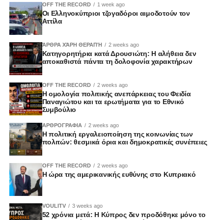
OFF THE RECORD
1 week ago
Οι Ελληνοκύπριοι τζογαδόροι αιμοδοτούν τον
Αττίλα
ΆΡΘΡΑ ΧΆΡΗ ΘΕΡΑΠΉ
2 weeks ago
Κατηγορητήρια κατά Δρουσιώτη: Η αλήθεια δεν
αποκαθιστά πάντα τη δολοφονία χαρακτήρων
OFF THE RECORD
2 weeks ago
Η ομολογία πολιτικής ανεπάρκειας του Φειδία
Παναγιώτου και τα ερωτήματα για το Εθνικό
Συμβούλιο
ΑΡΘΡΟΓΡΑΦΙΑ
2 weeks ago
Η πολιτική εργαλειοποίηση της κοινωνίας των
πολιτών: θεσμικά όρια και δημοκρατικές συνέπειες
OFF THE RECORD
2 weeks ago
Η ώρα της αμερικανικής ευθύνης στο Κυπριακό
VOULITV
3 weeks ago
52 χρόνια μετά: Η Κύπρος δεν προδόθηκε μόνο το