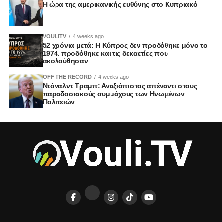
Η ώρα της αμερικανικής ευθύνης στο Κυπριακό
VOULITV
4 weeks ago
52 χρόνια μετά: Η Κύπρος δεν προδόθηκε μόνο το
1974, προδόθηκε και τις δεκαετίες που
ακολούθησαν
OFF THE RECORD
4 weeks ago
Ντόναλντ Τραμπ: Αναξιόπιστος απέναντι στους
παραδοσιακούς συμμάχους των Ηνωμένων
Πολιτειών