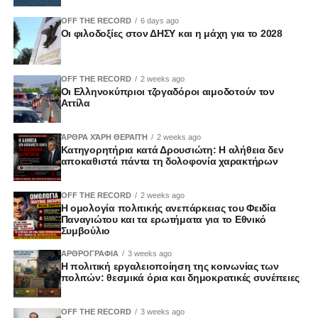
OFF THE RECORD
6 days ago
Οι φιλοδοξίες στον ΔΗΣΥ και η μάχη για το 2028
OFF THE RECORD
2 weeks ago
Οι Ελληνοκύπριοι τζογαδόροι αιμοδοτούν τον
Αττίλα
ΆΡΘΡΑ ΧΆΡΗ ΘΕΡΑΠΉ
2 weeks ago
Κατηγορητήρια κατά Δρουσιώτη: Η αλήθεια δεν
αποκαθιστά πάντα τη δολοφονία χαρακτήρων
OFF THE RECORD
2 weeks ago
Η ομολογία πολιτικής ανεπάρκειας του Φειδία
Παναγιώτου και τα ερωτήματα για το Εθνικό
Συμβούλιο
ΑΡΘΡΟΓΡΑΦΙΑ
3 weeks ago
Η πολιτική εργαλειοποίηση της κοινωνίας των
πολιτών: θεσμικά όρια και δημοκρατικές συνέπειες
OFF THE RECORD
3 weeks ago