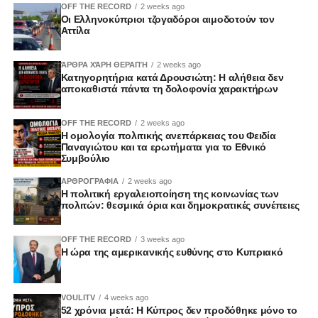
OFF THE RECORD
2 weeks ago
Οι Ελληνοκύπριοι τζογαδόροι αιμοδοτούν τον
Αττίλα
ΆΡΘΡΑ ΧΆΡΗ ΘΕΡΑΠΉ
2 weeks ago
Κατηγορητήρια κατά Δρουσιώτη: Η αλήθεια δεν
αποκαθιστά πάντα τη δολοφονία χαρακτήρων
OFF THE RECORD
2 weeks ago
Η ομολογία πολιτικής ανεπάρκειας του Φειδία
Παναγιώτου και τα ερωτήματα για το Εθνικό
Συμβούλιο
ΑΡΘΡΟΓΡΑΦΙΑ
2 weeks ago
Η πολιτική εργαλειοποίηση της κοινωνίας των
πολιτών: θεσμικά όρια και δημοκρατικές συνέπειες
OFF THE RECORD
3 weeks ago
Η ώρα της αμερικανικής ευθύνης στο Κυπριακό
VOULITV
4 weeks ago
52 χρόνια μετά: Η Κύπρος δεν προδόθηκε μόνο το