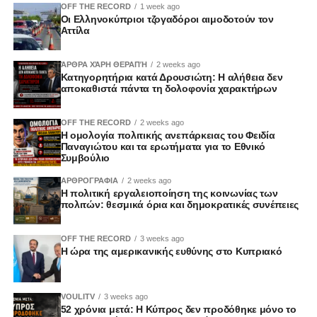
OFF THE RECORD
1 week ago
Οι Ελληνοκύπριοι τζογαδόροι αιμοδοτούν τον
Αττίλα
ΆΡΘΡΑ ΧΆΡΗ ΘΕΡΑΠΉ
2 weeks ago
Κατηγορητήρια κατά Δρουσιώτη: Η αλήθεια δεν
αποκαθιστά πάντα τη δολοφονία χαρακτήρων
OFF THE RECORD
2 weeks ago
Η ομολογία πολιτικής ανεπάρκειας του Φειδία
Παναγιώτου και τα ερωτήματα για το Εθνικό
Συμβούλιο
ΑΡΘΡΟΓΡΑΦΙΑ
2 weeks ago
Η πολιτική εργαλειοποίηση της κοινωνίας των
πολιτών: θεσμικά όρια και δημοκρατικές συνέπειες
OFF THE RECORD
3 weeks ago
Η ώρα της αμερικανικής ευθύνης στο Κυπριακό
VOULITV
3 weeks ago
52 χρόνια μετά: Η Κύπρος δεν προδόθηκε μόνο το