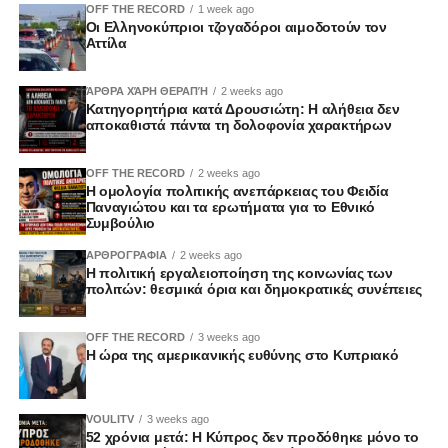
OFF THE RECORD
1 week ago
Οι Ελληνοκύπριοι τζογαδόροι αιμοδοτούν τον
Αττίλα
ΆΡΘΡΑ ΧΆΡΗ ΘΕΡΑΠΉ
2 weeks ago
Κατηγορητήρια κατά Δρουσιώτη: Η αλήθεια δεν
αποκαθιστά πάντα τη δολοφονία χαρακτήρων
OFF THE RECORD
2 weeks ago
Η ομολογία πολιτικής ανεπάρκειας του Φειδία
Παναγιώτου και τα ερωτήματα για το Εθνικό
Συμβούλιο
ΑΡΘΡΟΓΡΑΦΙΑ
2 weeks ago
Η πολιτική εργαλειοποίηση της κοινωνίας των
πολιτών: θεσμικά όρια και δημοκρατικές συνέπειες
OFF THE RECORD
3 weeks ago
Η ώρα της αμερικανικής ευθύνης στο Κυπριακό
VOULITV
3 weeks ago
52 χρόνια μετά: Η Κύπρος δεν προδόθηκε μόνο το