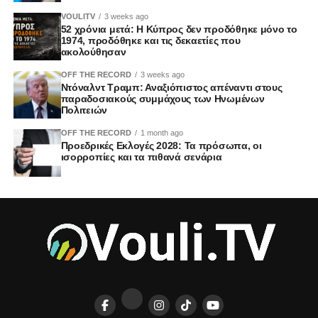
VOULITV
3 weeks ago
52 χρόνια μετά: Η Κύπρος δεν προδόθηκε μόνο το
1974, προδόθηκε και τις δεκαετίες που
ακολούθησαν
OFF THE RECORD
3 weeks ago
Ντόναλντ Τραμπ: Αναξιόπιστος απέναντι στους
παραδοσιακούς συμμάχους των Ηνωμένων
Πολιτειών
OFF THE RECORD
1 month ago
Προεδρικές Εκλογές 2028: Τα πρόσωπα, οι
ισορροπίες και τα πιθανά σενάρια