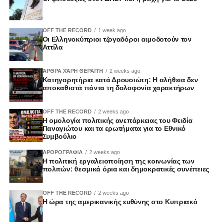
OFF THE RECORD
1 week ago
Οι Ελληνοκύπριοι τζογαδόροι αιμοδοτούν τον
Αττίλα
ΆΡΘΡΑ ΧΆΡΗ ΘΕΡΑΠΉ
2 weeks ago
Κατηγορητήρια κατά Δρουσιώτη: Η αλήθεια δεν
αποκαθιστά πάντα τη δολοφονία χαρακτήρων
OFF THE RECORD
2 weeks ago
Η ομολογία πολιτικής ανεπάρκειας του Φειδία
Παναγιώτου και τα ερωτήματα για το Εθνικό
Συμβούλιο
ΑΡΘΡΟΓΡΑΦΙΑ
2 weeks ago
Η πολιτική εργαλειοποίηση της κοινωνίας των
πολιτών: θεσμικά όρια και δημοκρατικές συνέπειες
OFF THE RECORD
2 weeks ago
Η ώρα της αμερικανικής ευθύνης στο Κυπριακό