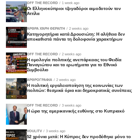
OFF THE RECORD
1 week ago
Οι Ελληνοκύπριοι τζογαδόροι αιμοδοτούν τον
Αττίλα
ΆΡΘΡΑ ΧΆΡΗ ΘΕΡΑΠΉ
2 weeks ago
Κατηγορητήρια κατά Δρουσιώτη: Η αλήθεια δεν
αποκαθιστά πάντα τη δολοφονία χαρακτήρων
OFF THE RECORD
2 weeks ago
Η ομολογία πολιτικής ανεπάρκειας του Φειδία
Παναγιώτου και τα ερωτήματα για το Εθνικό
Συμβούλιο
ΑΡΘΡΟΓΡΑΦΙΑ
2 weeks ago
Η πολιτική εργαλειοποίηση της κοινωνίας των
πολιτών: θεσμικά όρια και δημοκρατικές συνέπειες
OFF THE RECORD
3 weeks ago
Η ώρα της αμερικανικής ευθύνης στο Κυπριακό
VOULITV
3 weeks ago
52 χρόνια μετά: Η Κύπρος δεν προδόθηκε μόνο το