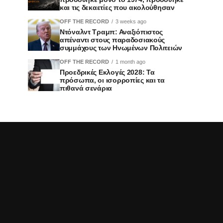
και τις δεκαετίες που ακολούθησαν
OFF THE RECORD
3 weeks ago
Ντόναλντ Τραμπ: Αναξιόπιστος
απέναντι στους παραδοσιακούς
συμμάχους των Ηνωμένων Πολιτειών
OFF THE RECORD
1 month ago
Προεδρικές Εκλογές 2028: Τα
πρόσωπα, οι ισορροπίες και τα
πιθανά σενάρια