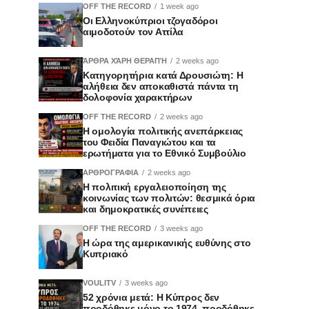
OFF THE RECORD
1 week ago
Οι Ελληνοκύπριοι τζογαδόροι
αιμοδοτούν τον Αττίλα
ΆΡΘΡΑ ΧΆΡΗ ΘΕΡΑΠΉ
2 weeks ago
Κατηγορητήρια κατά Δρουσιώτη: Η
αλήθεια δεν αποκαθιστά πάντα τη
δολοφονία χαρακτήρων
OFF THE RECORD
2 weeks ago
Η ομολογία πολιτικής ανεπάρκειας
του Φειδία Παναγιώτου και τα
ερωτήματα για το Εθνικό Συμβούλιο
ΑΡΘΡΟΓΡΑΦΙΑ
2 weeks ago
Η πολιτική εργαλειοποίηση της
κοινωνίας των πολιτών: θεσμικά όρια
και δημοκρατικές συνέπειες
OFF THE RECORD
3 weeks ago
Η ώρα της αμερικανικής ευθύνης στο
Κυπριακό
VOULITV
3 weeks ago
52 χρόνια μετά: Η Κύπρος δεν
προδόθηκε μόνο το 1974, προδόθηκε