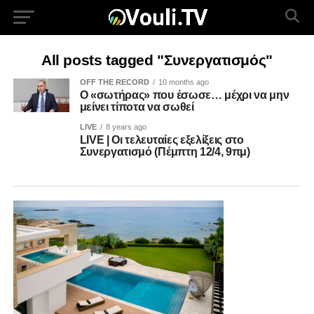
All posts tagged "Συνεργατισμός"
OFF THE RECORD
10 months ago
Ο «σωτήρας» που έσωσε… μέχρι να μην
μείνει τίποτα να σωθεί
LIVE
8 years ago
LIVE | Οι τελευταίες εξελίξεις στο
Συνεργατισμό (Πέμπτη 12/4, 9πμ)