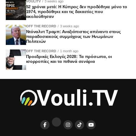
VOULITV
3 weeks ago
52 χρόνια μετά: Η Κύπρος δεν προδόθηκε μόνο το
1974, προδόθηκε και τις δεκαετίες που
ακολούθησαν
OFF THE RECORD
3 weeks ago
Ντόναλντ Τραμπ: Αναξιόπιστος απέναντι στους
παραδοσιακούς συμμάχους των Ηνωμένων
Πολιτειών
OFF THE RECORD
1 month ago
Προεδρικές Εκλογές 2028: Τα πρόσωπα, οι
ισορροπίες και τα πιθανά σενάρια