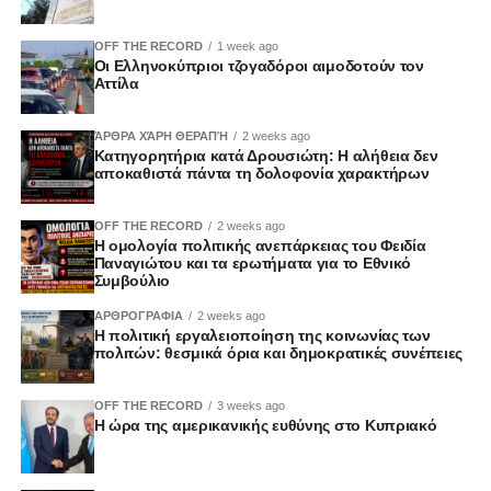
OFF THE RECORD
1 week ago
Οι Ελληνοκύπριοι τζογαδόροι αιμοδοτούν τον
Αττίλα
ΆΡΘΡΑ ΧΆΡΗ ΘΕΡΑΠΉ
2 weeks ago
Κατηγορητήρια κατά Δρουσιώτη: Η αλήθεια δεν
αποκαθιστά πάντα τη δολοφονία χαρακτήρων
OFF THE RECORD
2 weeks ago
Η ομολογία πολιτικής ανεπάρκειας του Φειδία
Παναγιώτου και τα ερωτήματα για το Εθνικό
Συμβούλιο
ΑΡΘΡΟΓΡΑΦΙΑ
2 weeks ago
Η πολιτική εργαλειοποίηση της κοινωνίας των
πολιτών: θεσμικά όρια και δημοκρατικές συνέπειες
OFF THE RECORD
3 weeks ago
Η ώρα της αμερικανικής ευθύνης στο Κυπριακό