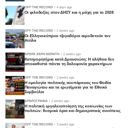
OFF THE RECORD
4 days ago
Οι φιλοδοξίες στον ΔΗΣΥ και η μάχη για το 2028
OFF THE RECORD
2 weeks ago
Οι Ελληνοκύπριοι τζογαδόροι αιμοδοτούν τον
Αττίλα
ΆΡΘΡΑ ΧΆΡΗ ΘΕΡΑΠΉ
2 weeks ago
Κατηγορητήρια κατά Δρουσιώτη: Η αλήθεια δεν
αποκαθιστά πάντα τη δολοφονία χαρακτήρων
OFF THE RECORD
2 weeks ago
Η ομολογία πολιτικής ανεπάρκειας του Φειδία
Παναγιώτου και τα ερωτήματα για το Εθνικό
Συμβούλιο
ΑΡΘΡΟΓΡΑΦΙΑ
2 weeks ago
Η πολιτική εργαλειοποίηση της κοινωνίας των
πολιτών: θεσμικά όρια και δημοκρατικές συνέπειες
OFF THE RECORD
3 weeks ago