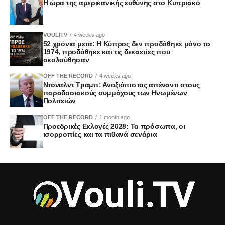
Η ώρα της αμερικανικής ευθύνης στο Κυπριακό
VOULITV
4 weeks ago
52 χρόνια μετά: Η Κύπρος δεν προδόθηκε μόνο το
1974, προδόθηκε και τις δεκαετίες που
ακολούθησαν
OFF THE RECORD
4 weeks ago
Ντόναλντ Τραμπ: Αναξιόπιστος απέναντι στους
παραδοσιακούς συμμάχους των Ηνωμένων
Πολιτειών
OFF THE RECORD
1 month ago
Προεδρικές Εκλογές 2028: Τα πρόσωπα, οι
ισορροπίες και τα πιθανά σενάρια