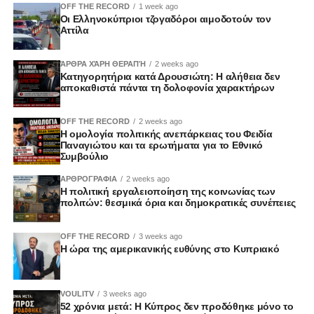
OFF THE RECORD
1 week ago
Οι Ελληνοκύπριοι τζογαδόροι αιμοδοτούν τον
Αττίλα
ΆΡΘΡΑ ΧΆΡΗ ΘΕΡΑΠΉ
2 weeks ago
Κατηγορητήρια κατά Δρουσιώτη: Η αλήθεια δεν
αποκαθιστά πάντα τη δολοφονία χαρακτήρων
OFF THE RECORD
2 weeks ago
Η ομολογία πολιτικής ανεπάρκειας του Φειδία
Παναγιώτου και τα ερωτήματα για το Εθνικό
Συμβούλιο
ΑΡΘΡΟΓΡΑΦΙΑ
2 weeks ago
Η πολιτική εργαλειοποίηση της κοινωνίας των
πολιτών: θεσμικά όρια και δημοκρατικές συνέπειες
OFF THE RECORD
3 weeks ago
Η ώρα της αμερικανικής ευθύνης στο Κυπριακό
VOULITV
3 weeks ago
52 χρόνια μετά: Η Κύπρος δεν προδόθηκε μόνο το