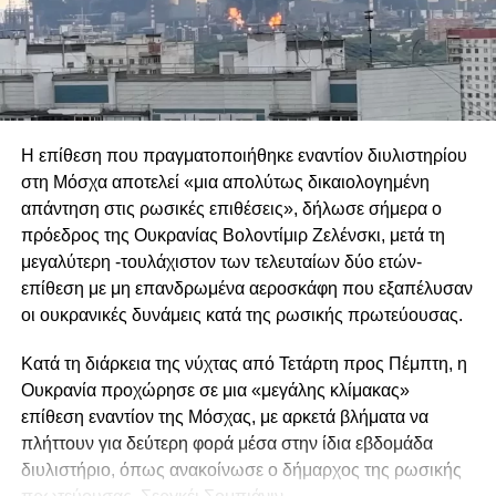
τομέα. Παράλληλα, η Γερμανία επιμένει ότι οι προμήθειες
πρέπει να παραμείνουν στην αρμοδιότητα των εθνικών
κυβερνήσεων, απορρίπτοντας έναν ενισχυμένο
συντονιστικό ρόλο της Ευρωπαϊκής Επιτροπής. Ωστόσο,
αυτό που φαίνεται να χρειάζεται η ευρωπαϊκή αμυντική
βιομηχανία είναι μεγαλύτερος εξευρωπαϊσμός και η
Η επίθεση που πραγματοποιήθηκε εναντίον διυλιστηρίου
δημιουργία μιας ενιαίας αγοράς οπλικών συστημάτων,
στη Μόσχα αποτελεί «μια απολύτως δικαιολογημένη
στόχος που δεν εξυπηρετείται από τις επιλογές του
απάντηση στις ρωσικές επιθέσεις», δήλωσε σήμερα ο
Βερολίνου.
πρόεδρος της Ουκρανίας Βολοντίμιρ Ζελένσκι, μετά τη
μεγαλύτερη -τουλάχιστον των τελευταίων δύο ετών-
Δύο εξελίξεις φαίνεται να ενισχύουν τις υποψίες για τις
επίθεση με μη επανδρωμένα αεροσκάφη που εξαπέλυσαν
προθέσεις της Γερμανίας και να δικαιολογούν τις
οι ουκρανικές δυνάμεις κατά της ρωσικής πρωτεύουσας.
ανησυχίες άλλων ευρωπαϊκών κρατών. Συγκεκριμένα, το
γαλλογερμανικό μεγαλεπήβολο σχέδιο για την ανάπτυξη
Κατά τη διάρκεια της νύχτας από Τετάρτη προς Πέμπτη, η
ενός μαχητικού αεροσκάφους έκτης γενιάς, το οποίο είχαν
Ουκρανία προχώρησε σε μια «μεγάλης κλίμακας»
παρουσιάσει το 2017 ο Εμανουέλ Μακρόν και η Άνγκελα
επίθεση εναντίον της Μόσχας, με αρκετά βλήματα να
Μέρκελ ως ένα κορυφαίο ευρωπαϊκό αμυντικό εγχείρημα,
πλήττουν για δεύτερη φορά μέσα στην ίδια εβδομάδα
κατέληξε επισήμως σε αποτυχία. Το σχέδιο είχε σχεδιαστεί
διυλιστήριο, όπως ανακοίνωσε ο δήμαρχος της ρωσικής
ως απάντηση στο Brexit και στην άνοδο του Ντόναλντ