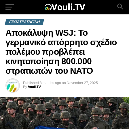
ΓΕΩΣΤΡΑΤΗΓΙΚΗ
Αποκάλυψη WSJ: Το
γερμανικό απόρρητο σχέδιο
πολέμου προβλέπει
κινητοποίηση 800.000
στρατιωτών του ΝΑΤΟ
Published
8 months ago
on
November 27, 2025
By
Vouli.TV