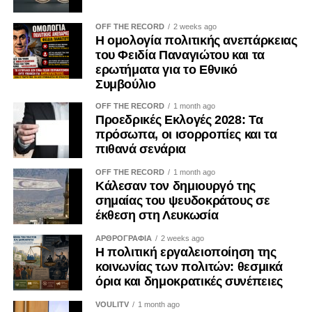
προσπάθεια.
OFF THE RECORD
2 weeks ago
Η Ρωσία, η οποία αποτελεί την τρίτη μεγαλύτερη
Η ομολογία πολιτικής ανεπάρκειας
παραγωγό πετρελαίου παγκοσμίως και σημαντική
του Φειδία Παναγιώτου και τα
εξαγωγική δύναμη, αναμένεται να προχωρήσει σε
ερωτήματα για το Εθνικό
Συμβούλιο
εισαγωγές καυσίμων μέσω θαλάσσης κατά τη διάρκεια
του μήνα, προκειμένου να αντιμετωπίσει τις ελλείψεις που
OFF THE RECORD
1 month ago
προκάλεσαν οι εκτεταμένες ουκρανικές επιθέσεις σε
Προεδρικές Εκλογές 2028: Τα
πρόσωπα, οι ισορροπίες και τα
διυλιστήριά της, σύμφωνα με πηγές της βιομηχανίας.
πιθανά σενάρια
Η ρωσική οικονομία εξακολουθεί να αντιμετωπίζει
OFF THE RECORD
1 month ago
σοβαρές προκλήσεις, όπως ο υψηλός πληθωρισμός, η
Κάλεσαν τον δημιουργό της
έλλειψη εργατικού δυναμικού και το αυξημένο κόστος
σημαίας του ψευδοκράτους σε
έκθεση στη Λευκωσία
δανεισμού.
ΑΡΘΡΟΓΡΑΦΙΑ
2 weeks ago
Στο μεταξύ, χθες Τετάρτη ο Ουκρανός πρόεδρος
Η πολιτική εργαλειοποίηση της
Βολοντίμιρ Ζελένσκι είχε συνομιλίες με τον Αμερικανό
κοινωνίας των πολιτών: θεσμικά
πρόεδρο Ντόναλντ Τραμπ, τον Γάλλο πρόεδρο Εμανουέλ
όρια και δημοκρατικές συνέπειες
Μακρόν και άλλους ηγέτες, στο περιθώριο της συνόδου
VOULITV
1 month ago