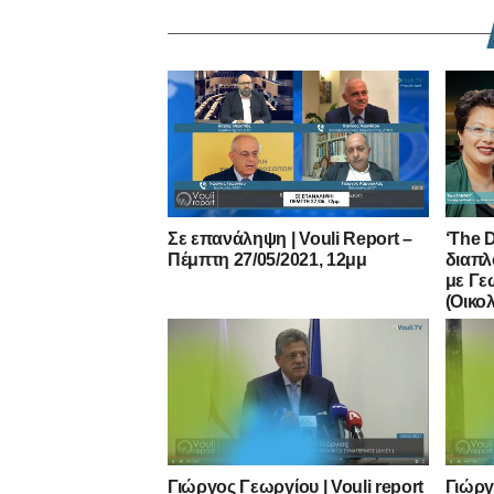
Σε επανάληψη | Vouli Report –
‘The 
Πέμπτη 27/05/2021, 12μμ
διαπλ
με Γε
(Οικολ
Γιώργος Γεωργίου | Vouli report
Γιώργ