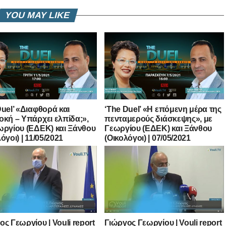
YOU MAY LIKE
Duel’ «Διαφθορά και
‘The Duel’ «Η επόμενη μέρα της
οκή – Υπάρχει ελπίδα;»,
πενταμερούς διάσκεψης», με
ωργίου (ΕΔΕΚ) και Ξάνθου
Γεωργίου (ΕΔΕΚ) και Ξάνθου
όγοι) | 11/05/2021
(Οικολόγοι) | 07/05/2021
ος Γεωργίου | Vouli report
Γιώργος Γεωργίου | Vouli report