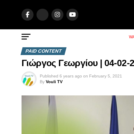
WA
PAID CONTENT
Γιώργος Γεωργίου | 04-02-
Published
6 years ago
on
February 5, 2021
By
Vouli TV