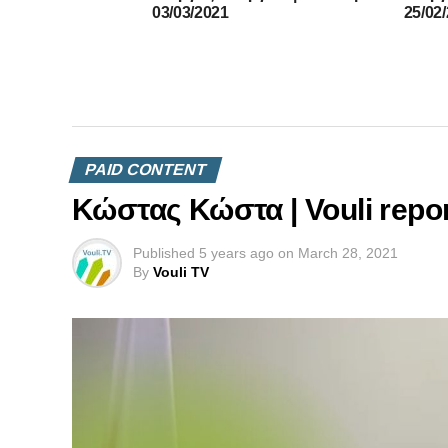
03/03/2021
25/02
PAID CONTENT
Κώστας Κώστα | Vouli repor
Published
5 years ago
on
March 28, 2021
By
Vouli TV