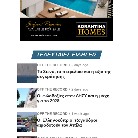
ΤΕΛΕΥΤΑΙΕΣ ΕΙΔΗΣΕΙΣ
OFF THE RECORD
2 days ago
Το Στενό, το πετρέλαιο και η αξία της
συγκράτησης
OFF THE RECORD
2 days ago
Οι φιλοδοξίες στον ΔΗΣΥ και η μάχη
για το 2028
OFF THE RECORD
1 week ago
Οι Ελληνοκύπριοι τζογαδόροι
αιμοδοτούν τον Αττίλα
ΆΡΘΡΑ ΧΆΡΗ ΘΕΡΑΠΉ
2 weeks ago