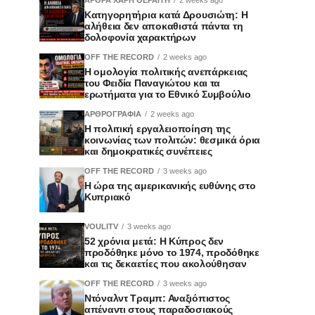
Κατηγορητήρια κατά Δρουσιώτη: Η
αλήθεια δεν αποκαθιστά πάντα τη
δολοφονία χαρακτήρων
OFF THE RECORD
2 weeks ago
Η ομολογία πολιτικής ανεπάρκειας
του Φειδία Παναγιώτου και τα
ερωτήματα για το Εθνικό Συμβούλιο
ΑΡΘΡΟΓΡΑΦΙΑ
2 weeks ago
Η πολιτική εργαλειοποίηση της
κοινωνίας των πολιτών: θεσμικά όρια
και δημοκρατικές συνέπειες
OFF THE RECORD
3 weeks ago
Η ώρα της αμερικανικής ευθύνης στο
Κυπριακό
VOULITV
3 weeks ago
52 χρόνια μετά: Η Κύπρος δεν
προδόθηκε μόνο το 1974, προδόθηκε
και τις δεκαετίες που ακολούθησαν
OFF THE RECORD
3 weeks ago
Ντόναλντ Τραμπ: Αναξιόπιστος
απέναντι στους παραδοσιακούς