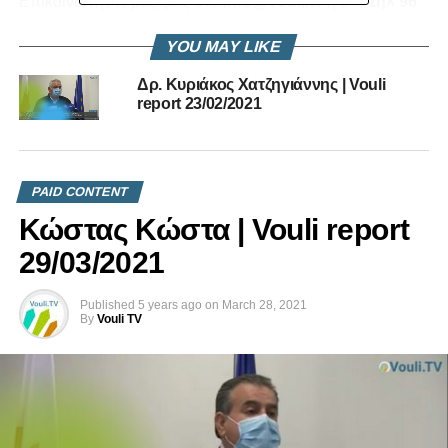
Επικοινωνήστε μαζί μας στο
info@vouli.tv
ή στο
τηλ 96
364010
για περισσότερες πληροφορίες.
YOU MAY LIKE
RELATED TOPICS:
Δρ. Κυριάκος Χατζηγιάννης | Vouli
ΔΉΛΩΣΗ ΔΡ. ΚΥΡΙΆΚΟΥ ΧΑΡΖΗΓΙΆΝΝΗ ΓΙΑ ΕΠΙΤΡΟΠΉ
ΠΡΟΣΦΎΓΩΝ - ΕΓΚΛΩΒΙΣΜΈΝΩΝ - ΑΓΝΟΟΥΜΈΝΩΝ -
report 23/02/2021
ΠΑΘΌΝΤΩΝ
ΔΡ. ΚΥΡΙΆΚΟΣ ΧΑΤΖΗΓΙΆΝΝΗΣ
UP NEXT
Ηλίας Μυριάνθους | 26-01-2021
PAID CONTENT
Κώστας Κώστα | Vouli report
DON'T MISS
Κώστας Κώστα | 26-01-2021
29/03/2021
Published
5 years ago
on
March 28, 2021
By
Vouli TV