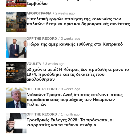
Συμβούλιο
ΑΡΘΡΟΓΡΑΦΙΑ
2 weeks ago
Η πολιτική εργαλειοποίηση της κοινωνίας των
πολιτών: θεσμικά όρια και δημοκρατικές συνέπειες
OFF THE RECORD
3 weeks ago
Η ώρα της αμερικανικής ευθύνης στο Κυπριακό
VOULITV
3 weeks ago
52 χρόνια μετά: Η Κύπρος δεν προδόθηκε μόνο το
1974, προδόθηκε και τις δεκαετίες που
ακολούθησαν
OFF THE RECORD
3 weeks ago
Ντόναλντ Τραμπ: Αναξιόπιστος απέναντι στους
παραδοσιακούς συμμάχους των Ηνωμένων
Πολιτειών
OFF THE RECORD
1 month ago
Προεδρικές Εκλογές 2028: Τα πρόσωπα, οι
ισορροπίες και τα πιθανά σενάρια