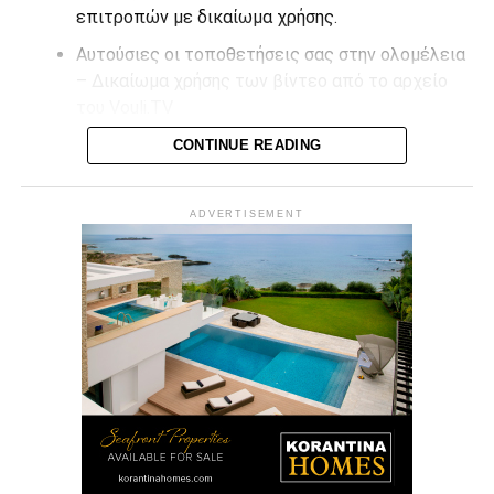
επιτροπών με δικαίωμα χρήσης.
Αυτούσιες οι τοποθετήσεις σας στην ολομέλεια
– Δικαίωμα χρήσης των βίντεο από το αρχείο
του Vouli.TV
CONTINUE READING
Επικοινωνήστε μαζί μας στο
info@vouli.tv
ή στο
τηλ 96
364010
για περισσότερες πληροφορίες.
ADVERTISEMENT