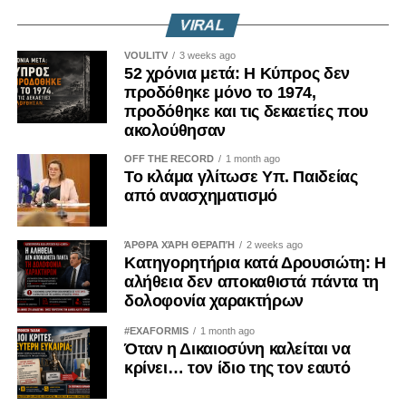
VIRAL
VOULITV
3 weeks ago
52 χρόνια μετά: Η Κύπρος δεν
προδόθηκε μόνο το 1974,
προδόθηκε και τις δεκαετίες που
ακολούθησαν
OFF THE RECORD
1 month ago
Το κλάμα γλίτωσε Υπ. Παιδείας
από ανασχηματισμό
ΆΡΘΡΑ ΧΆΡΗ ΘΕΡΑΠΉ
2 weeks ago
Κατηγορητήρια κατά Δρουσιώτη: Η
αλήθεια δεν αποκαθιστά πάντα τη
δολοφονία χαρακτήρων
#EXAFORMIS
1 month ago
Όταν η Δικαιοσύνη καλείται να
κρίνει… τον ίδιο της τον εαυτό