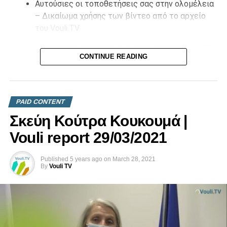
Αυτούσιες οι τοποθετήσεις σας στην ολομέλεια
– Δικαίωμα χρήσης των βίντεο από το αρχείο
του Vouli.TV
Επικοινωνήστε μαζί μας στο
info@vouli.tv
ή στο
τηλ 96
CONTINUE READING
364010
για περισσότερες πληροφορίες.
PAID CONTENT
Σκεύη Κούτρα Κουκουμά |
Vouli report 29/03/2021
Published
5 years ago
on
March 28, 2021
By
Vouli TV