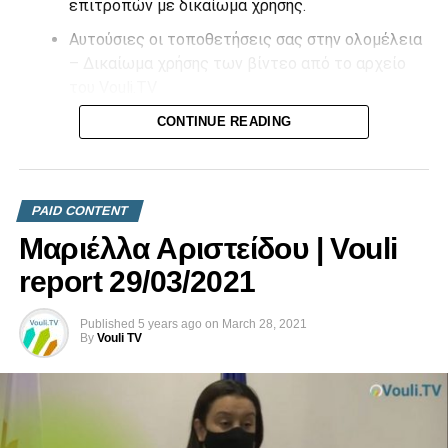
επιτροπών με δικαίωμα χρήσης.
Αυτούσιες οι τοποθετήσεις σας στην ολομέλεια
– Δικαίωμα χρήσης των βίντεο από το αρχείο
του Vouli.TV
CONTINUE READING
Επικοινωνήστε μαζί μας στο
info@vouli.tv
ή στο
τηλ 96
364010
για περισσότερες πληροφορίες.
PAID CONTENT
Μαριέλλα Αριστείδου | Vouli
report 29/03/2021
Published
5 years ago
on
March 28, 2021
By
Vouli TV