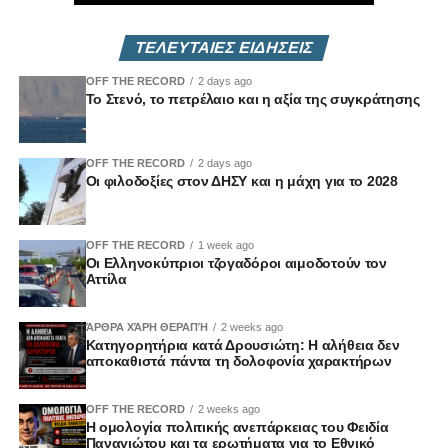
ΤΕΛΕΥΤΑΙΕΣ ΕΙΔΗΣΕΙΣ
OFF THE RECORD
2 days ago
Το Στενό, το πετρέλαιο και η αξία της συγκράτησης
OFF THE RECORD
2 days ago
Οι φιλοδοξίες στον ΔΗΣΥ και η μάχη για το 2028
OFF THE RECORD
1 week ago
Οι Ελληνοκύπριοι τζογαδόροι αιμοδοτούν τον
Αττίλα
ΆΡΘΡΑ ΧΆΡΗ ΘΕΡΑΠΉ
2 weeks ago
Κατηγορητήρια κατά Δρουσιώτη: Η αλήθεια δεν
αποκαθιστά πάντα τη δολοφονία χαρακτήρων
OFF THE RECORD
2 weeks ago
Η ομολογία πολιτικής ανεπάρκειας του Φειδία
Παναγιώτου και τα ερωτήματα για το Εθνικό