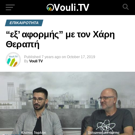
ΕΠΙΚΑΙΡΟΤΗΤΑ
“εξ’ αφορμής” με τον Χάρη
Θεραπή
Published
7 years ago
on
October 17, 2019
By
Vouli TV