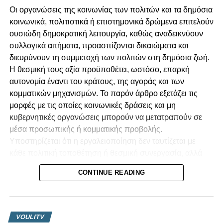
Οι οργανώσεις της κοινωνίας των πολιτών και τα δημόσια
κοινωνικά, πολιτιστικά ή επιστημονικά δρώμενα επιτελούν
ουσιώδη δημοκρατική λειτουργία, καθώς αναδεικνύουν
συλλογικά αιτήματα, προασπίζονται δικαιώματα και
διευρύνουν τη συμμετοχή των πολιτών στη δημόσια ζωή.
Η θεσμική τους αξία προϋποθέτει, ωστόσο, επαρκή
αυτονομία έναντι του κράτους, της αγοράς και των
κομματικών μηχανισμών. Το παρόν άρθρο εξετάζει τις
μορφές με τις οποίες κοινωνικές δράσεις και μη
κυβερνητικές οργανώσεις μπορούν να μετατραπούν σε
μέσα προσωπικής ή κομματικής προβολής.
Υποστηρίζεται ότι η εργαλειοποίηση δεν ταυτίζεται με
κάθε πολιτική τοποθέτηση ή θεσμική συνεργασία, αλλά
προκύπτει όταν αποκρύπτονται οι πραγματικές σχέσεις
CONTINUE READING
διοργάνωσης, χρηματοδότησης, ελέγχου και
επικοινωνιακής αξιοποίησης. Ιδιαίτερη έμφαση
αποδίδεται στην οικονομική εξάρτηση, στις συγκρούσεις
συμφερόντων, στη συγκαλυμμένη πολιτική διαφήμιση και
VOULITV