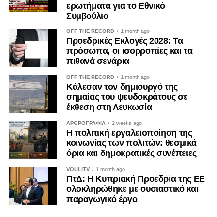
ερωτήματα για το Εθνικό
Η ψηφιακή επικοινωνία διευρύνει περαιτέρω το πεδίο της
Συμβούλιο
εργαλειοποίησης. Φωτογραφίες, βίντεο, επιλεκτικά
OFF THE RECORD
1 month ago
αποσπάσματα και χορηγούμενες αναρτήσεις μπορούν να
Προεδρικές Εκλογές 2028: Τα
αναπαράγουν για μεγάλο χρονικό διάστημα μια
πρόσωπα, οι ισορροπίες και τα
περιορισμένη δράση, δημιουργώντας την εντύπωση
πιθανά σενάρια
προσωπικής πρωτοβουλίας ή ευρείας κοινωνικής
OFF THE RECORD
1 month ago
αποδοχής. Ο Κανονισμός (ΕΕ) 2024/900 για τη διαφάνεια
Κάλεσαν τον δημιουργό της
και τη στόχευση της πολιτικής διαφήμισης, ο οποίος
σημαίας του ψευδοκράτους σε
εφαρμόζεται κατά το μεγαλύτερο μέρος του από τις 10
έκθεση στη Λευκωσία
Οκτωβρίου 2025, ενισχύει τις υποχρεώσεις αναγνώρισης
ΑΡΘΡΟΓΡΑΦΙΑ
2 weeks ago
του πολιτικού διαφημιστικού περιεχομένου και
Η πολιτική εργαλειοποίηση της
γνωστοποίησης του χρηματοδότη. Μολονότι κάθε
κοινωνίας των πολιτών: θεσμικά
όρια και δημοκρατικές συνέπειες
ανάρτηση κοινωνικού φορέα δεν συνιστά πολιτική
διαφήμιση, η διαφάνεια καθίσταται επιβεβλημένη όταν
VOULITV
1 month ago
κοινωνικό περιεχόμενο χρηματοδοτείται ή
ΠτΔ: Η Κυπριακή Προεδρία της ΕΕ
επαναχρησιμοποιείται με σκοπό την εκλογική ή πολιτική
ολοκληρώθηκε με ουσιαστικό και
παραγωγικό έργο
επιρροή.