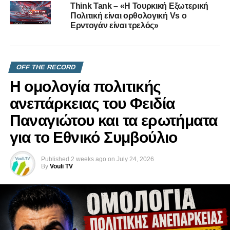
Think Tank – «Η Τουρκική Εξωτερική
Πολιτική είναι ορθολογική Vs ο
Eρντογάν είναι τρελός»
OFF THE RECORD
Η ομολογία πολιτικής
ανεπάρκειας του Φειδία
Παναγιώτου και τα ερωτήματα
για το Εθνικό Συμβούλιο
Published
2 weeks ago
on
July 24, 2026
By
Vouli TV