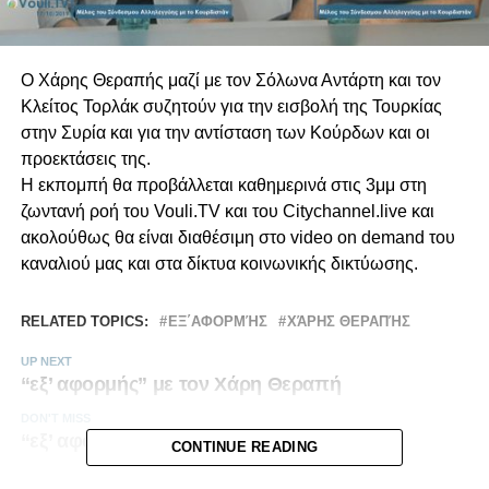
Ο Χάρης Θεραπής μαζί με τον Σόλωνα Αντάρτη και τον
Κλείτος Τορλάκ συζητούν για την εισβολή της Τουρκίας
στην Συρία και για την αντίσταση των Κούρδων και οι
προεκτάσεις της.
Η εκπομπή θα προβάλλεται καθημερινά στις 3μμ στη
ζωντανή ροή του Vouli.TV και του Citychannel.live και
ακολούθως θα είναι διαθέσιμη στο video on demand του
καναλιού μας και στα δίκτυα κοινωνικής δικτύωσης.
RELATED TOPICS:
ΕΞ΄ΑΦΟΡΜΉΣ
ΧΆΡΗΣ ΘΕΡΑΠΉΣ
UP NEXT
“εξ’ αφορμής” με τον Χάρη Θεραπή
DON'T MISS
“εξ’ αφορμής” με τον Χάρη Θεραπή | VOD
CONTINUE READING