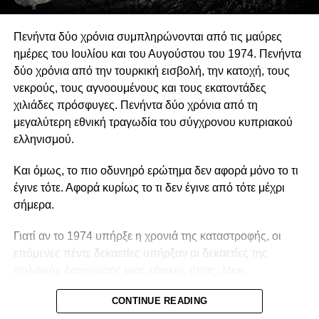
αυτονομίας.
Πενήντα δύο χρόνια συμπληρώνονται από τις μαύρες
Η αυτονομία αυτή δεν συνεπάγεται πολιτική
ημέρες του Ιουλίου και του Αυγούστου του 1974. Πενήντα
ουδετερότητα. Μια οργάνωση μπορεί θεμιτά να
δύο χρόνια από την τουρκική εισβολή, την κατοχή, τους
υποστηρίζει περιβαλλοντικές πολιτικές, κοινωνικά
νεκρούς, τους αγνοουμένους και τους εκατοντάδες
δικαιώματα, θεσμικές μεταρρυθμίσεις ή συγκεκριμένες
χιλιάδες πρόσφυγες. Πενήντα δύο χρόνια από τη
νομοθετικές παρεμβάσεις. Μπορεί επίσης να ασκεί κριτική
μεγαλύτερη εθνική τραγωδία του σύγχρονου κυπριακού
στην κυβέρνηση, να συνεργάζεται με αιρετούς
ελληνισμού.
εκπροσώπους ή να συμμετέχει σε διαδικασίες δημόσιας
διαβούλευσης. Η Ευρωπαϊκή Επιτροπή αντιμετωπίζει την
Και όμως, το πιο οδυνηρό ερώτημα δεν αφορά μόνο το τι
ανοικτή, συμπεριληπτική και αποτελεσματική συμμετοχή
έγινε τότε. Αφορά κυρίως το τι δεν έγινε από τότε μέχρι
της κοινωνίας των πολιτών ως συστατικό στοιχείο της
σήμερα.
δημοκρατικής διακυβέρνησης. Η πολιτική
δραστηριοποίηση, επομένως, δεν αναιρεί την ανεξαρτησία
Γιατί αν το 1974 υπήρξε η χρονιά της καταστροφής, οι
μιας οργάνωσης, εφόσον είναι διαφανής, συμβατή με τον
επόμενες πέντε δεκαετίες υπήρξαν οι δεκαετίες της
καταστατικό της σκοπό και δεν καταλήγει σε οργανωτική
πολιτικής διαχείρισης μιας εθνικής ήττας. Μιας
υπαγωγή.
διαχείρισης που συχνά χαρακτηρίστηκε από έλλειψη
CONTINUE READING
στρατηγικής συνέχειας, εσωτερικές αντιπαραθέσεις και
Αναγκαία είναι, συνεπώς, η διάκριση μεταξύ θεμιτής