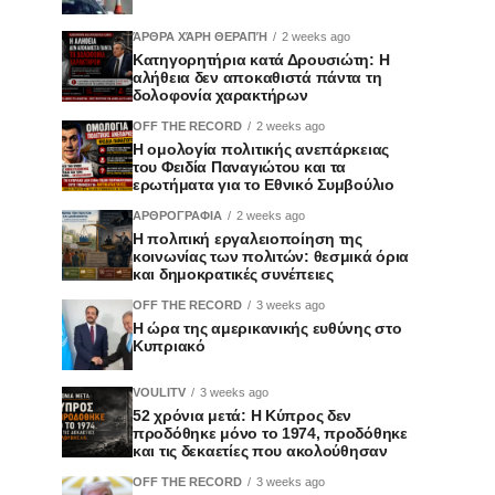
ΆΡΘΡΑ ΧΆΡΗ ΘΕΡΑΠΉ
2 weeks ago
Κατηγορητήρια κατά Δρουσιώτη: Η
αλήθεια δεν αποκαθιστά πάντα τη
δολοφονία χαρακτήρων
OFF THE RECORD
2 weeks ago
Η ομολογία πολιτικής ανεπάρκειας
του Φειδία Παναγιώτου και τα
ερωτήματα για το Εθνικό Συμβούλιο
ΑΡΘΡΟΓΡΑΦΙΑ
2 weeks ago
Η πολιτική εργαλειοποίηση της
κοινωνίας των πολιτών: θεσμικά όρια
και δημοκρατικές συνέπειες
OFF THE RECORD
3 weeks ago
Η ώρα της αμερικανικής ευθύνης στο
Κυπριακό
VOULITV
3 weeks ago
52 χρόνια μετά: Η Κύπρος δεν
προδόθηκε μόνο το 1974, προδόθηκε
και τις δεκαετίες που ακολούθησαν
OFF THE RECORD
3 weeks ago