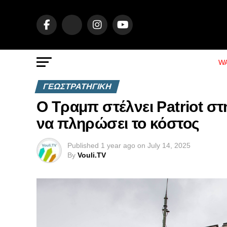
WA
ΓΕΩΣΤΡΑΤΗΓΙΚΗ
Ο Τραμπ στέλνει Patriot σ
να πληρώσει το κόστος
Published
1 year ago
on
July 14, 2025
By
Vouli.TV