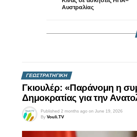
Κίνας σε ασκήσεις ΗΠΑ–
Αυστραλίας
ΓΕΩΣΤΡΑΤΗΓΙΚΗ
Γκιουλέρ: «Παράνομη η συ
Δημοκρατίας για την Ανατο
Published
2 months ago
on
June 19, 2026
By
Vouli.TV