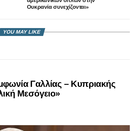
αμερικανικών όπλων στην
Ουκρανία συνεχίζονται»
YOU MAY LIKE
μφωνία Γαλλίας – Κυπριακής
λική Μεσόγειο»