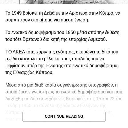
Το 1949 βρίσκει τη Δεξιά με την Αριστερά στην Κύπρο, να
συμπίπτουν στο αίτημα για άμεση ένωση.
Το ενωτικό δημοψήφισμα του 1950 μέσα από την έκθεση
τού τότε Βρετανού διοικητή της επαρχίας Λεμεσού.
ΤΟ ΑΚΕΛ τότε, χάριν της ενότητας, ακυρώνει τα δικά του
σχέδια και καλεί τα μέλη και τους οπαδούς του να
ψηφίσουν υπέρ της Ένωσης στο ενωτικό δημοψήφισμα
της Εθναρχίας Κύπρου.
Μέσα από μια διαδικασία συγκέντρωσης υπογραφών, η
οποία έμεινε γνωστή ως το ενωτικό δημοψήφισμα και που
διεξήχθη σε δύο συνεχόμενες Κυριακές,­ στις 15 και 22 του
Γενάρη 1950,­ το σύνολο σχεδόν των Ελλήνων της
Κύπρου υπέγραψαν υπέρ της Ένωσης της ιδιαίτερής
CONTINUE READING
τους πατρίδας με την Ελλάδα. Για την ακρίβεια
συγκεντρώθηκαν 215.108 υπογραφές επί συνόλου