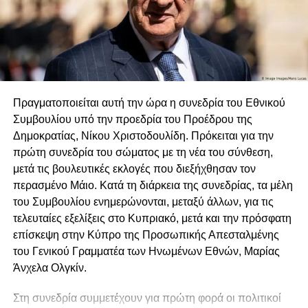
την ιδέα και αναγγέλλει ότι θα ανελάμβανε η ίδια τη
διοργάνωση του όλου εγχειρήματος. Το ΑΚΕΛ τότε, χάριν
της ενότητας, ακυρώνει τα δικά του σχέδια και καλεί τα
μέλη και τους οπαδούς του να ψηφίσουν υπέρ της
Ένωσης στο ενωτικό δημοψήφισμα της Εθναρχίας
Κύπρου. Η βρετανική αποικιακή διοίκηση απορρίπτει την
Πραγματοποιείται αυτή την ώρα η συνεδρία του Εθνικού
πρόσκληση-πρόκληση της Εκκλησίας να αναλάβει αυτήν
Συμβουλίου υπό την προεδρία του Προέδρου της
τη διοργάνωση του δημοψηφίσματος (12 Δεκέμβρη 1949).
Δημοκρατίας, Νίκου Χριστοδουλίδη. Πρόκειται για την
Έτσι η Εθναρχούσα Εκκλησία προχωρεί στη διοργάνωσή
πρώτη συνεδρία του σώματος με τη νέα του σύνθεση,
του τον αμέσως επόμενο μήνα.
μετά τις βουλευτικές εκλογές που διεξήχθησαν τον
περασμένο Μάιο. Κατά τη διάρκεια της συνεδρίας, τα μέλη
Στο παρόν άρθρο εξετάζονται ορισμένες πτυχές της
του Συμβουλίου ενημερώνονται, μεταξύ άλλων, για τις
εκλογικής διαδικασίας του δημοψηφίσματος με βάση την
τελευταίες εξελίξεις στο Κυπριακό, μετά και την πρόσφατη
έκθεση τού τότε Βρετανού διοικητή της επαρχίας Λεμεσού,
επίσκεψη στην Κύπρο της Προσωπικής Απεσταλμένης
Αrthur Frederick John Reddaway, έτσι όπως ο ιστορικός
του Γενικού Γραμματέα των Ηνωμένων Εθνών, Μαρίας
ερευνητής και ακαδημαϊκός στο King’s College του
Άνχελα Ολγκίν.
Πανεπιστημίου του Λονδίνου τα αναφέρει στο ερευνητικό
του έργο. Δέκα ημέρες μετά την ολοκλήρωση του
Στη συνεδρία συμμετέχουν για πρώτη φορά οι πολιτικοί
δημοψηφίσματος, ο Αrthur Reddaway υποβάλλει προς