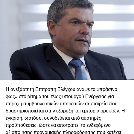
«αποδεικνύουμε στην πράξη ότι η δημοσιονομική
υπευθυνότητα μεταφράζεται σε δυνατότητα ουσιαστικής
και στοχευμένης στήριξης των νοικοκυριών και των
επιχειρήσεων, καθώς και σε επενδύσεις στους τομείς της
Παιδείας, της Υγείας και του Κράτους Πρόνοιας». Την ίδια
στιγμή, σημειώνει ότι αυτή η πολιτική στηρίζει τη
μετάβαση της χώρας σε ένα πιο σύγχρονο, βιώσιμο και
αναπτυξιακό μοντέλο.
«Πάνω από όλα η Κύπρος», καταλήγει ο Πρόεδρος της
Δημοκρατίας.
Η ανεξάρτητη Επιτροπή Ελέγχου άναψε το «πράσινο
φως» στο αίτημα του τέως υπουργού Ενέργειας για
παροχή συμβουλευτικών υπηρεσιών σε εταιρεία που
δραστηριοποιείται στην εξόρυξη και εμπορία ορυκτών. Η
έγκριση, ωστόσο, συνοδεύεται από αυστηρές
προϋποθέσεις, ώστε να αποτραπεί το ενδεχόμενο
αξιοποίησης προνομιακής πληροφόρησης που κατέχει