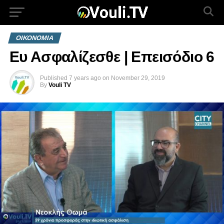
ΟΙΚΟΝΟΜΙΑ
Ευ Ασφαλίζεσθε | Επεισόδιο 6
Published
7 years ago
on
November 29, 2019
By
Vouli TV