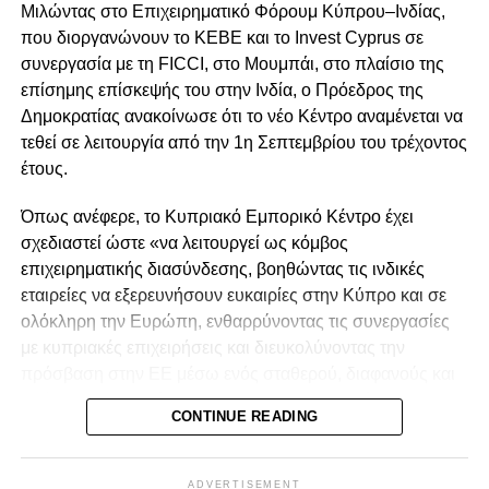
Μιλώντας στο Επιχειρηματικό Φόρουμ Κύπρου–Ινδίας,
Κύπρο, πιθανές σχέσεις ή επαφές με κρατικές αρχές και
που διοργανώνουν το
ΚΕΒΕ
και το
Invest Cyprus
σε
αξιωματούχους, καθώς και για την αμοιβή που θα
συνεργασία με τη
FICCI
, στο Μουμπάι, στο πλαίσιο της
λαμβάνει. Ο τέως υπουργός υπέβαλε όλα τα ζητούμενα
επίσημης επίσκεψής του στην Ινδία, ο Πρόεδρος της
στοιχεία μέσω του δικηγόρου του.
Δημοκρατίας ανακοίνωσε ότι το νέο Κέντρο αναμένεται να
Κατά την αξιολόγηση της αίτησης, η Επιτροπή Ελέγχου
τεθεί σε λειτουργία από την 1η Σεπτεμβρίου του τρέχοντος
έλαβε επίσης υπόψη επιστολή του γενικού διευθυντή του
έτους.
Υπουργείου Ενέργειας, ημερομηνίας 20/3/2026, σύμφωνα
Όπως ανέφερε, το Κυπριακό Εμπορικό Κέντρο έχει
με την οποία η δραστηριότητα της GMA Global Mining
σχεδιαστεί ώστε «να λειτουργεί ως κόμβος
Alliance Ltd στον τομέα της εξερεύνησης και διαχείρισης
επιχειρηματικής διασύνδεσης, βοηθώντας τις ινδικές
μεταλλευτικών περιουσιακών στοιχείων δεν φαίνεται εκ
εταιρείες να εξερευνήσουν ευκαιρίες στην Κύπρο και σε
πρώτης όψεως να δημιουργεί σύγκρουση ή άμεση
ολόκληρη την Ευρώπη, ενθαρρύνοντας τις συνεργασίες
συνάφεια με τα καθήκοντα και τις αρμοδιότητες που
με κυπριακές επιχειρήσεις και διευκολύνοντας την
ασκούσε ο κ. Παπαναστασίου κατά τη θητεία του στο
πρόσβαση στην ΕΕ μέσω ενός σταθερού, διαφανούς και
υπουργείο. Επισημάνθηκε, ωστόσο, ότι σε περίπτωση
πλήρως συμβατού με την ΕΕ επιχειρηματικού
μεταβολής των δεδομένων το θέμα θα πρέπει να
CONTINUE READING
περιβάλλοντος».
επανεξεταστεί.
Πρόσθεσε ότι η πρωτοβουλία αυτή αναμένεται να
Οι όροι
ADVERTISEMENT