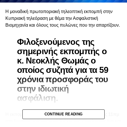
Η μοναδική πρωτοποριακή τηλεοπτική εκπομπή στην
Κυπριακή τηλεόραση με θέμα τηv Aσφαλιστική
Bιομηχανία και όλους τους πυλώνες που την απαρτίζουν.
Φιλοξενούμενος της
σημερινής εκπομπής ο
κ. Νεοκλής Θωμάς ο
οποίος συζητά για τα 59
χρόνια προσφοράς του
στην ιδιωτική
ασφάλιση.
Η εκπομπή θα προβάλλεται κάθε
CONTINUE READING
Παρασκευή στις 11πμ
στη ζωντανή ροή του
Vouli.TV
και του
Citychannel.live
και