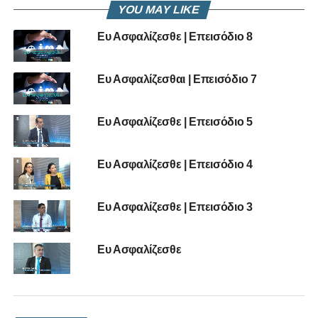
ακολούθως θα είναι διαθέσιμη στο video on demand του
YOU MAY LIKE
καναλιού μας και στα δίκτυα κοινωνικής δικτύωσης.
Ευ Ασφαλίζεσθε | Επεισόδιο 8
RELATED TOPICS:
ΕΥ ΑΣΦΑΛΊΖΕΣΘΕ
Ευ Ασφαλίζεσθαι | Επεισόδιο 7
UP NEXT
Ευ Ασφαλίζεσθαι | Επεισόδιο 7
Ευ Ασφαλίζεσθε | Επεισόδιο 5
DON'T MISS
«Υστερόγραφο» | Επεισόδιο 3
Ευ Ασφαλίζεσθε | Επεισόδιο 4
Ευ Ασφαλίζεσθε | Επεισόδιο 3
Ευ Ασφαλίζεσθε