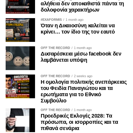
αλήθεια δεν αποκαθιστά πάντα τη
δολοφονία χαρακτήρων
#EXAFORMIS
1 month ago
Όταν η Δικαιοσύνη καλείται να
κρίνει… τον ίδιο της τον εαυτό
OFF THE RECORD
1 month ago
Δυσαρέσκεια μέσω facebook δεν
λαμβάνεται υπόψη
OFF THE RECORD
2 weeks ago
Η ομολογία πολιτικής ανεπάρκειας
του Φειδία Παναγιώτου και τα
ερωτήματα για το Εθνικό
Συμβούλιο
OFF THE RECORD
1 month ago
Προεδρικές Εκλογές 2028: Τα
πρόσωπα, οι ισορροπίες και τα
πιθανά σενάρια