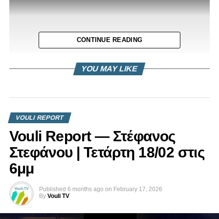
CONTINUE READING
YOU MAY LIKE
Δήλωση Ανδρέα Κυπριανού για Επιτροπή Ενέργειας
VOULI REPORT
Εμπορίου και Βιομηχανίας
Vouli Report — Στέφανος
Στεφάνου | Τετάρτη 18/02 στις
6μμ
Published
6 months ago
on
February 17, 2026
By
Vouli TV