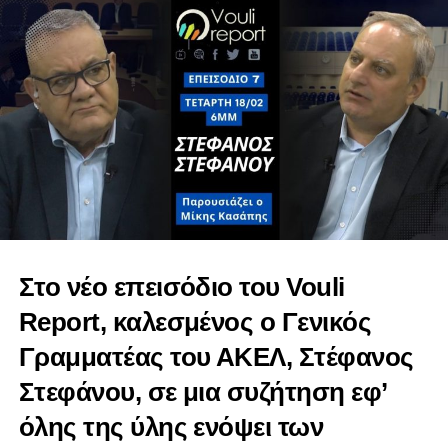
Στο νέο επεισόδιο του Vouli
Δήλωση Μιχάλη Σοφοκλέους για Επιτροπή Εμπορίου
Report, καλεσμένος ο Γενικός
,Εμπορίου και Βιομηχανίας
Γραμματέας του ΑΚΕΛ, Στέφανος
Στεφάνου, σε μια συζήτηση εφ’
όλης της ύλης ενόψει των