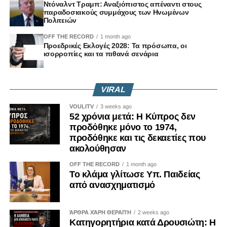
Ντόναλντ Τραμπ: Αναξιόπιστος απέναντι στους
παραδοσιακούς συμμάχους των Ηνωμένων
Πολιτειών
OFF THE RECORD
1 month ago
Προεδρικές Εκλογές 2028: Τα πρόσωπα, οι
ισορροπίες και τα πιθανά σενάρια
VIRAL
VOULITV
3 weeks ago
52 χρόνια μετά: Η Κύπρος δεν
προδόθηκε μόνο το 1974,
προδόθηκε και τις δεκαετίες που
ακολούθησαν
OFF THE RECORD
1 month ago
Το κλάμα γλίτωσε Υπ. Παιδείας
από ανασχηματισμό
ΆΡΘΡΑ ΧΆΡΗ ΘΕΡΑΠΉ
2 weeks ago
Κατηγορητήρια κατά Δρουσιώτη: Η