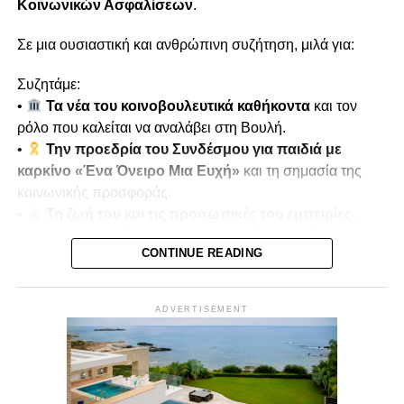
Κοινωνικών Ασφαλίσεων
.
Σε μια ουσιαστική και ανθρώπινη συζήτηση, μιλά για:
Συζητάμε:
•
Τα νέα του κοινοβουλευτικά καθήκοντα
και τον
ρόλο που καλείται να αναλάβει στη Βουλή.
•
Την προεδρία του Συνδέσμου για παιδιά με
καρκίνο «Ένα Όνειρο Μια Ευχή»
και τη σημασία της
κοινωνικής προσφοράς.
•
Τη ζωή του και τις προσωπικές του εμπειρίες
,
μιλώντας ανοιχτά για τον τραυματισμό του κατά την
CONTINUE READING
τουρκική εισβολή του 1974.
•
Μνήμες πολέμου και αντοχή
, πώς οι εμπειρίες
αυτές διαμόρφωσαν τη στάση ζωής και την κοινωνική του
ADVERTISEMENT
δράση.
Παρουσιάζει ο
Μίκης Κασάπης
Δευτέρα 22/12 στις 7μμ