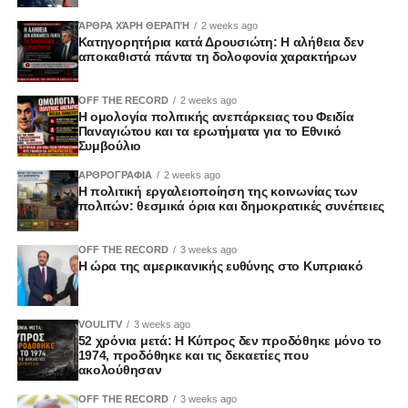
ΆΡΘΡΑ ΧΆΡΗ ΘΕΡΑΠΉ
2 weeks ago
Κατηγορητήρια κατά Δρουσιώτη: Η αλήθεια δεν
αποκαθιστά πάντα τη δολοφονία χαρακτήρων
OFF THE RECORD
2 weeks ago
Η ομολογία πολιτικής ανεπάρκειας του Φειδία
Παναγιώτου και τα ερωτήματα για το Εθνικό
Συμβούλιο
ΑΡΘΡΟΓΡΑΦΙΑ
2 weeks ago
Η πολιτική εργαλειοποίηση της κοινωνίας των
πολιτών: θεσμικά όρια και δημοκρατικές συνέπειες
OFF THE RECORD
3 weeks ago
Η ώρα της αμερικανικής ευθύνης στο Κυπριακό
VOULITV
3 weeks ago
52 χρόνια μετά: Η Κύπρος δεν προδόθηκε μόνο το
1974, προδόθηκε και τις δεκαετίες που
ακολούθησαν
OFF THE RECORD
3 weeks ago