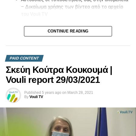
– Δικαίωμα χρήσης των βίντεο από το αρχείο
του Vouli.TV
Επικοινωνήστε μαζί μας στο
info@vouli.tv
ή στο
τηλ 96
CONTINUE READING
364010
για περισσότερες πληροφορίες.
PAID CONTENT
Σκεύη Κούτρα Κουκουμά |
Vouli report 29/03/2021
Published
5 years ago
on
March 28, 2021
By
Vouli TV