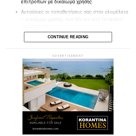
επιτροπών με δικαίωμα χρήσης.
Αυτούσιες οι τοποθετήσεις σας στην ολομέλεια
– Δικαίωμα χρήσης των βίντεο από το αρχείο
του Vouli.TV
CONTINUE READING
Επικοινωνήστε μαζί μας στο
info@vouli.tv
ή στο
τηλ 96
364010
για περισσότερες πληροφορίες.
ADVERTISEMENT