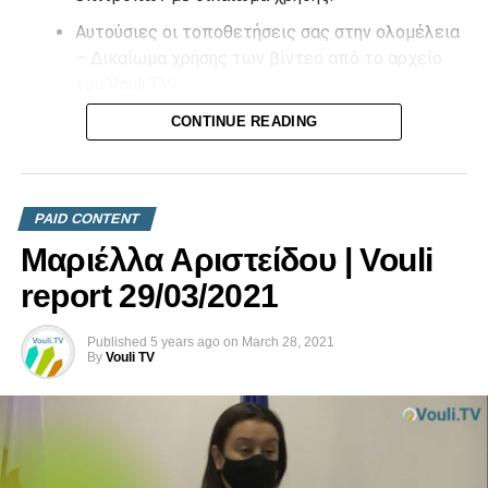
Αυτούσιες οι τοποθετήσεις σας στην ολομέλεια
– Δικαίωμα χρήσης των βίντεο από το αρχείο
του Vouli.TV
CONTINUE READING
Επικοινωνήστε μαζί μας στο
info@vouli.tv
ή στο
τηλ 96
364010
για περισσότερες πληροφορίες.
PAID CONTENT
Μαριέλλα Αριστείδου | Vouli
report 29/03/2021
Published
5 years ago
on
March 28, 2021
By
Vouli TV