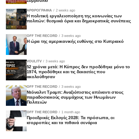
Συμβούλιο
ΑΡΘΡΟΓΡΑΦΙΑ
2 weeks ago
Η πολιτική εργαλειοποίηση της κοινωνίας των
πολιτών: θεσμικά όρια και δημοκρατικές συνέπειες
OFF THE RECORD
3 weeks ago
Η ώρα της αμερικανικής ευθύνης στο Κυπριακό
VOULITV
3 weeks ago
52 χρόνια μετά: Η Κύπρος δεν προδόθηκε μόνο το
1974, προδόθηκε και τις δεκαετίες που
ακολούθησαν
OFF THE RECORD
3 weeks ago
Ντόναλντ Τραμπ: Αναξιόπιστος απέναντι στους
παραδοσιακούς συμμάχους των Ηνωμένων
Πολιτειών
OFF THE RECORD
1 month ago
Προεδρικές Εκλογές 2028: Τα πρόσωπα, οι
ισορροπίες και τα πιθανά σενάρια