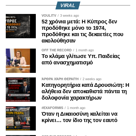
VIRAL
VOULITV
3 weeks ago
52 χρόνια μετά: Η Κύπρος δεν
προδόθηκε μόνο το 1974,
προδόθηκε και τις δεκαετίες που
ακολούθησαν
OFF THE RECORD
1 month ago
Το κλάμα γλίτωσε Υπ. Παιδείας
από ανασχηματισμό
ΆΡΘΡΑ ΧΆΡΗ ΘΕΡΑΠΉ
2 weeks ago
Κατηγορητήρια κατά Δρουσιώτη: Η
αλήθεια δεν αποκαθιστά πάντα τη
δολοφονία χαρακτήρων
#EXAFORMIS
1 month ago
Όταν η Δικαιοσύνη καλείται να
κρίνει… τον ίδιο της τον εαυτό