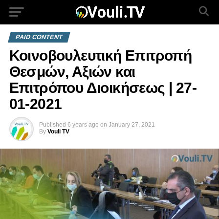
PAID CONTENT
Κοινοβουλευτική Επιτροπή
Θεσμών, Αξιών και
Επιτρόπου Διοικήσεως | 27-
01-2021
Published
6 years ago
on
January 27, 2021
By
Vouli TV