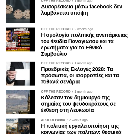
OFF THE RECORD
1 month ago
Δυσαρέσκεια μέσω facebook δεν
λαμβάνεται υπόψη
OFF THE RECORD
2 weeks ago
Η ομολογία πολιτικής ανεπάρκειας
του Φειδία Παναγιώτου και τα
ερωτήματα για το Εθνικό
Συμβούλιο
OFF THE RECORD
1 month ago
Προεδρικές Εκλογές 2028: Τα
πρόσωπα, οι ισορροπίες και τα
πιθανά σενάρια
OFF THE RECORD
1 month ago
Κάλεσαν τον δημιουργό της
σημαίας του ψευδοκράτους σε
έκθεση στη Λευκωσία
ΑΡΘΡΟΓΡΑΦΙΑ
2 weeks ago
Η πολιτική εργαλειοποίηση της
κοινωνίας των πολιτών: θεσμικά