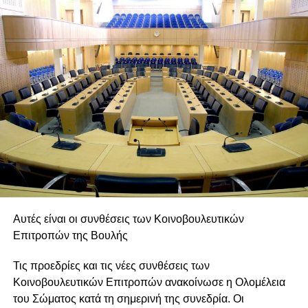
RELATED TOPICS:
Αυτές είναι οι συνθέσεις των Κοινοβουλευτικών
UP NEXT
Επιτροπών της Βουλής
ΚΟΙΝΟΒΟΥΛΕΥΤΙΚΗ ΕΠΙΤΡΟΠΗ ΓΕΩΡΓΙΑΣ ΚΑΙ
ΦΥΣΙΚΩΝ ΠΟΡΩΝ
Τις προεδρίες και τις νέες συνθέσεις των
DON'T MISS
Κοινοβουλευτικών Επιτροπών ανακοίνωσε η Ολομέλεια
ΙΩΑΝΝΙΔΗΣ “ΝΑ ΠΩΣ ΠΑΡΑΒΙΑΣΑΝ ΤΗΝ
του Σώματος κατά τη σημερινή της συνεδρία. Οι
ΣΥΜΒΑΣΗ ΓΙΑ ΤΙΣ ΣΥΓΚΟΙΝΩΝΙΕΣ”