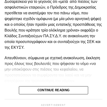
Δημήτρης Μπάρος (Άμεση Δημοκρατία Κύπρου)
Δυσαρέσκεια για το γεγονός ότι «μετά από πιέσεις των
ασφαλιστικών εταιρειών, ο Πρόεδρος της Δημοκρατίας
Επιτροπή Παιδείας και Πολιτισμού
προτίθεται να αναπέμψει τον πιο πάνω νόμο, που
ψηφίστηκε σχεδόν ομόφωνα (με μία μόνο αρνητική ψήφο)
Χρύσανθος Σαββίδης – Πρόεδρος (ΔΗΚΟ)
και ο οποίος ήταν προϊόν μιας εντατικής προσπάθειας της
Πανίκος Λεωνίδου – Αναπληρωτής Πρόεδρος (ΔΗΚΟ)
Βουλής που κράτησε τρία ολόκληρα χρόνια» εκφράζει ο
Πρόδρομος Αλαμπρίτης (ΔΗΣΥ)
Κλάδος Συνταξιούχων ΠΑ.ΣΥ.Δ.Υ. σε ανακοίνωση την
Μιχάλης Κουνούνης (ΔΗΣΥ)
οποία προσυπογράφουν και οι συνταξιούχοι της ΣΕΚ και
Νικολέττα Κωνσταντίνου (ΔΗΣΥ)
της ΕΚΥΣΥ.
Χρίστος Χριστοφίδης (ΑΚΕΛ)
Αναστασία Χάσικου (ΑΚΕΛ)
Απευθύνουν, σύμφωνα με σχετική ανακοίνωση, έκκληση
Εφραίμ Χρίστου (ΑΚΕΛ)
προς όλους τους βουλευτές που ψήφισαν το νόμο «να
Σωτήρης Ιωάννου (ΕΛΑΜ)
μην υποκύψουν στις πιέσεις του κεφαλαίου, να
Πόλυς Ανωγυριάτης (ΕΛΑΜ)
προστατεύσουν τα συμφέροντα του λαού και να μην
Οδυσσέας Μιχαηλίδης (ΑΛΜΑ-Πολίτες για την Κύπρο)
επιτρέψουν την τροποποίηση του νόμου».
Δημήτρης Μπάρος (Άμεση Δημοκρατία Κύπρου)
CONTINUE READING
Με την αναπομπή του ο Πρόεδρος της Δημοκρατίας «θα
Αντιπρόσωποι θρησκευτικών ομάδων
ζητά όπως απαλειφθεί η πρόνοια για τη γραπτή
δικαιολόγηση της άρνησης των ασφαλιστικών εταιρειών
Νακούζη Πέτρος – Μαρωνιτών
ADVERTISEMENT