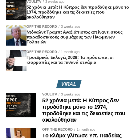
VOULITV
3 weeks ago
Εφραίμ Χρίστου – Αναπληρωτής Πρόεδρος (ΑΚΕΛ)
52 χρόνια μετά: Η Κύπρος δεν προδόθηκε μόνο το
Βαλεντίνος Φακοντής (ΑΚΕΛ)
1974, προδόθηκε και τις δεκαετίες που
ακολούθησαν
Γιώργος Καραϊσκάκης (ΔΗΣΥ)
Πρόδρομος Αλαμπρίτης (ΔΗΣΥ)
OFF THE RECORD
3 weeks ago
Ντόναλντ Τραμπ: Αναξιόπιστος απέναντι στους
Χαράλαμπος Πάζαρος (ΔΗΣΥ)
παραδοσιακούς συμμάχους των Ηνωμένων
Λίνος Παπαγιάννης (ΕΛΑΜ)
Πολιτειών
Σωτήρης Ιωάννου (ΕΛΑΜ)
OFF THE RECORD
1 month ago
Νικόλας Παπαδόπουλος (ΔΗΚΟ)
Προεδρικές Εκλογές 2028: Τα πρόσωπα, οι
Μιχάλης Παρασκευά (ΑΛΜΑ-Πολίτες για την Κύπρο)
ισορροπίες και τα πιθανά σενάρια
Δημήτρης Μπάρος (Άμεση Δημοκρατία Κύπρου)
Επιτροπή Εργασίας, Πρόνοιας και Κοινωνικών
VIRAL
Ασφαλίσεων
VOULITV
3 weeks ago
52 χρόνια μετά: Η Κύπρος δεν
Γιώργος Κουκουμάς – Πρόεδρος (ΑΚΕΛ)
προδόθηκε μόνο το 1974,
Αργεντούλα Ιωάννου – Αναπληρώτρια Πρόεδρος (ΑΚΕΛ)
προδόθηκε και τις δεκαετίες που
Πανίκος Ξιούρουππας (ΑΚΕΛ)
ακολούθησαν
Ανδρέας Κωνσταντίνου (ΔΗΣΥ)
OFF THE RECORD
1 month ago
Σάβια Ορφανίδου (ΔΗΣΥ)
Το κλάμα γλίτωσε Υπ. Παιδείας