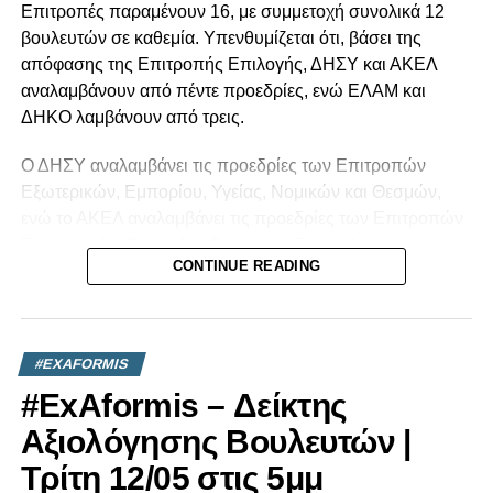
Επιτροπές παραμένουν 16, με συμμετοχή συνολικά 12
βουλευτών σε καθεμία. Υπενθυμίζεται ότι, βάσει της
απόφασης της Επιτροπής Επιλογής, ΔΗΣΥ και ΑΚΕΛ
αναλαμβάνουν από πέντε προεδρίες, ενώ ΕΛΑΜ και
ΔΗΚΟ λαμβάνουν από τρεις.
Ο ΔΗΣΥ αναλαμβάνει τις προεδρίες των Επιτροπών
Εξωτερικών, Εμπορίου, Υγείας, Νομικών και Θεσμών,
ενώ το ΑΚΕΛ αναλαμβάνει τις προεδρίες των Επιτροπών
Εσωτερικών, Εργασίας, Γεωργίας, Προσφύγων και
CONTINUE READING
Ανθρωπίνων Δικαιωμάτων. Το ΕΛΑΜ λαμβάνει τις
προεδρίες των Επιτροπών Άμυνας, Περιβάλλοντος και
Μεταφορών, ενώ το ΔΗΚΟ διατηρεί τις προεδρίες των
Επιτροπών Οικονομικών, Παιδείας και Ελέγχου.
#EXAFORMIS
#ExAformis – Δείκτης
Αναλυτικά:
Αξιολόγησης Βουλευτών |
Επιτροπή Εξωτερικών και Ευρωπαϊκών Υποθέσεων
Τρίτη 12/05 στις 5μμ