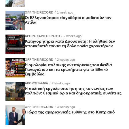
Επιτροπή Ενέργειας, Εμπορίου, Βιομηχανίας και
Τουρισμού
OFF THE RECORD
1 week ago
Οι Ελληνοκύπριοι τζογαδόροι αιμοδοτούν τον
Αττίλα
Νίκος Γεωργίου – Πρόεδρος (ΔΗΣΥ)
Γιώργος Παμπορίδης – Αναπληρωτής Πρόεδρος (ΔΗΣΥ)
ΆΡΘΡΑ ΧΆΡΗ ΘΕΡΑΠΉ
2 weeks ago
Φωτεινή Τσιρίδου (ΔΗΣΥ)
Κατηγορητήρια κατά Δρουσιώτη: Η αλήθεια δεν
Αντρέας Πασιουρτίδης (ΑΚΕΛ)
αποκαθιστά πάντα τη δολοφονία χαρακτήρων
Γιαννάκης Γαβριήλ (ΑΚΕΛ)
Κωνσταντίνος Κωνσταντίνου (ΑΚΕΛ)
OFF THE RECORD
2 weeks ago
Η ομολογία πολιτικής ανεπάρκειας του Φειδία
Λίνος Παπαγιάννης (ΕΛΑΜ)
Παναγιώτου και τα ερωτήματα για το Εθνικό
Ευγένιος Χαμπουλάς (ΕΛΑΜ)
Συμβούλιο
Χρύσης Παντελίδης (ΔΗΚΟ)
ΑΡΘΡΟΓΡΑΦΙΑ
2 weeks ago
Αδάμος Ασπρής (ΔΗΚΟ)
Η πολιτική εργαλειοποίηση της κοινωνίας των
Ειρήνη Χαραλαμπίδου (ΑΛΜΑ-Πολίτες για την Κύπρο)
πολιτών: θεσμικά όρια και δημοκρατικές συνέπειες
Γιάννης Λαούρης (Άμεση Δημοκρατία Κύπρου)
OFF THE RECORD
3 weeks ago
Η ώρα της αμερικανικής ευθύνης στο Κυπριακό
Επιτροπή Γεωργίας και Φυσικών Πόρων
Γιαννάκης Γαβριήλ – Πρόεδρος (ΑΚΕΛ)