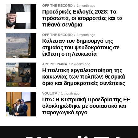
Χριστιάνα Ερωτοκρίτου (ΔΗΚΟ)
OFF THE RECORD
1 month ago
Πανίκος Λεωνίδου (ΔΗΚΟ)
Προεδρικές Εκλογές 2028: Τα
πρόσωπα, οι ισορροπίες και τα
Μιχάλης Παρασκευά (ΑΛΜΑ-Πολίτες για την Κύπρο)
πιθανά σενάρια
Νταϊάνα Κωνσταντινίδη (Άμεση Δημοκρατία Κύπρου)
OFF THE RECORD
1 month ago
Επιτροπή Υγείας
Κάλεσαν τον δημιουργό της
σημαίας του ψευδοκράτους σε
Σάβια Ορφανίδου – Πρόεδρος (ΔΗΣΥ)
έκθεση στη Λευκωσία
Χαράλαμπος Πάζαρος – Αναπληρωτής Πρόεδρος (ΔΗΣΥ)
ΑΡΘΡΟΓΡΑΦΙΑ
2 weeks ago
Γιώργος Παμπορίδης (ΔΗΣΥ)
Η πολιτική εργαλειοποίηση της
Μαρίνα Νικολάου (ΑΚΕΛ)
κοινωνίας των πολιτών: θεσμικά
Κωνσταντίνος Κωνσταντίνου (ΑΚΕΛ)
όρια και δημοκρατικές συνέπειες
Πανίκος Ξιούρουππας (ΑΚΕΛ)
VOULITV
1 month ago
Πόλυς Ανωγυριάτης (ΕΛΑΜ)
ΠτΔ: Η Κυπριακή Προεδρία της ΕΕ
Ανδρέας Παπαχαραλάμπους (ΕΛΑΜ)
ολοκληρώθηκε με ουσιαστικό και
Αντρέας Αποστόλου (ΔΗΚΟ)
παραγωγικό έργο
Πανίκος Λεωνίδου (ΔΗΚΟ)
Λίτσα Δρουσιώτη (ΑΛΜΑ-Πολίτες για την Κύπρο)
Γιάννης Λαούρης (Άμεση Δημοκρατία Κύπρου)