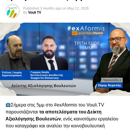
Γιώργος Κάρουλλας – Πρόεδρος (ΔΗΣΥ)
Χαράλαμπος Πετρίδης – Αναπληρωτής Πρόεδρος
Published
3 months ago
on
May 12, 2026
By
Vouli TV
(ΔΗΣΥ)
Δημήτρης Δημητρίου (ΔΗΣΥ)
Γιώργος Λουκαΐδης (ΑΚΕΛ)
Άριστος Δαμιανού (ΑΚΕΛ)
Μαρίνα Νικολάου (ΑΚΕΛ)
Χρίστος Χρίστου (ΕΛΑΜ)
Μάριος Πελεκάνος (ΕΛΑΜ)
Χριστιάνα Ερωτοκρίτου (ΔΗΚΟ)
Χρύσης Παντελίδης (ΔΗΚΟ)
Ειρήνη Χαραλαμπίδου (ΑΛΜΑ-Πολίτες για την Κύπρο)
Νταϊάνα Κωνσταντινίδη (Άμεση Δημοκρατία Κύπρου)
Επιτροπή Οικονομικών και Προϋπολογισμού
Σήμερα στις 5μμ στο #exAformis του Vouli.TV
Χριστιάνα Ερωτοκρίτου – Πρόεδρος (ΔΗΚΟ)
παρουσιάζονται
τα αποτελέσματα του Δείκτη
Χρύσης Παντελίδης – Αναπληρωτής Πρόεδρος (ΔΗΚΟ)
Αξιολόγησης Βουλευτών
, ενός καινοτόμου εργαλείου
Σάβια Ορφανίδου (ΔΗΣΥ)
που καταγράφει και αναλύει την κοινοβουλευτική