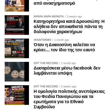
Δημήτρης Δημητρίου (ΔΗΣΥ)
από ανασχηματισμό
Μάριος Πελεκάνος (ΕΛΑΜ)
Λίνος Ιωάννης Χατζηγεωργίου (ΕΛΑΜ)
ΆΡΘΡΑ ΧΆΡΗ ΘΕΡΑΠΉ
2 weeks ago
Ανδρέας Αποστόλου (ΔΗΚΟ)
Κατηγορητήρια κατά Δρουσιώτη: Η
Αδάμος Ασπρής (ΔΗΚΟ)
αλήθεια δεν αποκαθιστά πάντα τη
δολοφονία χαρακτήρων
Μιχάλης Παρασκευά (ΑΛΜΑ-Πολίτες για την Κύπρο)
Δημήτρης Σούγλης (Άμεση Δημοκρατία Κύπρου)
#EXAFORMIS
1 month ago
Όταν η Δικαιοσύνη καλείται να
Επιτροπή Νομικών, Δικαιοσύνης και Δημοσίας
κρίνει… τον ίδιο της τον εαυτό
Τάξεως
OFF THE RECORD
1 month ago
Φωτεινή Τσιρίδου – Πρόεδρος (ΔΗΣΥ)
Δυσαρέσκεια μέσω facebook δεν
Νίκος Γεωργίου – Αναπληρωτής Πρόεδρος (ΔΗΣΥ)
λαμβάνεται υπόψη
Μιχάλης Φελλάς (ΔΗΣΥ)
Αντρέας Πασιουρτίδης (ΑΚΕΛ)
OFF THE RECORD
2 weeks ago
Γιώργος Κουκουμάς (ΑΚΕΛ)
Η ομολογία πολιτικής ανεπάρκειας
Αργεντούλα Ιωάννου (ΑΚΕΛ)
του Φειδία Παναγιώτου και τα
Σωτήρης Ιωάννου (ΕΛΑΜ)
ερωτήματα για το Εθνικό
Συμβούλιο
Λίνος Ιωάννης Χατζηγεωργίου (ΕΛΑΜ)