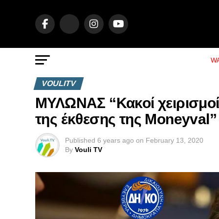
WA
VOULITV
ΜΥΛΩΝΑΣ “Κακοί χειρισμοί
της έκθεσης της Moneyval”
Published
6 years ago
on
February 13, 2020
By
Vouli TV