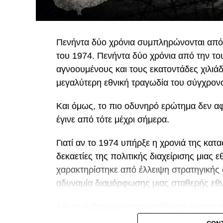
Πενήντα δύο χρόνια συμπληρώνονται από τ
του 1974. Πενήντα δύο χρόνια από την του
αγνοουμένους και τους εκατοντάδες χιλιά
μεγαλύτερη εθνική τραγωδία του σύγχρον
Και όμως, το πιο οδυνηρό ερώτημα δεν αφο
έγινε από τότε μέχρι σήμερα.
Γιατί αν το 1974 υπήρξε η χρονιά της κατ
δεκαετίες της πολιτικής διαχείρισης μιας 
χαρακτηρίστηκε από έλλειψη στρατηγικής 
αδυναμία διαμόρφωσης μιας σταθερής εθν
Άλλες κυβερνήσεις υποσχέθηκαν λύσεις πο
ευκαιρίες» και άλλες για «τελευταίες ευκα