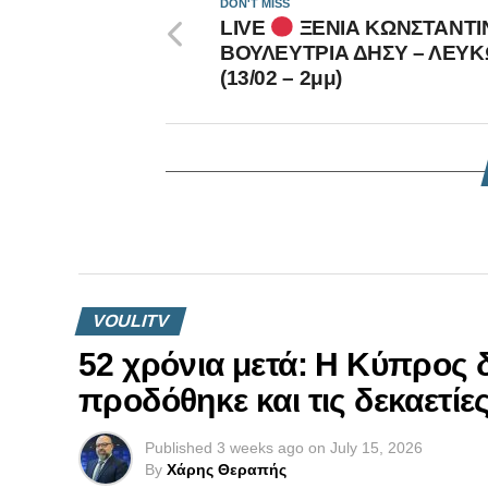
DON'T MISS
LIVE
ΞΕΝΙΑ ΚΩΝΣΤΑΝΤΙ
ΒΟΥΛΕΥΤΡΙΑ ΔΗΣΥ – ΛΕΥΚ
(13/02 – 2μμ)
VOULITV
52 χρόνια μετά: Η Κύπρος 
προδόθηκε και τις δεκαετί
Published
3 weeks ago
on
July 15, 2026
By
Χάρης Θεραπής