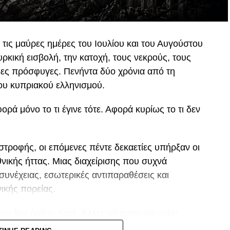
ις μαύρες ημέρες του Ιουλίου και του Αυγούστου
ρκική εισβολή, την κατοχή, τους νεκρούς, τους
δες πρόσφυγες. Πενήντα δύο χρόνια από τη
ου κυπριακού ελληνισμού.
ρά μόνο το τι έγινε τότε. Αφορά κυρίως το τι δεν
αστροφής, οι επόμενες πέντε δεκαετίες υπήρξαν οι
εθνικής ήττας. Μιας διαχείρισης που συχνά
συνέχειας, εσωτερικές αντιπαραθέσεις και
ικής πορείας.
υ δεν ήρθαν ποτέ. Άλλες μίλησαν για «νέες
ιρίες». Κάθε νέα ηγεσία κατηγορούσε την