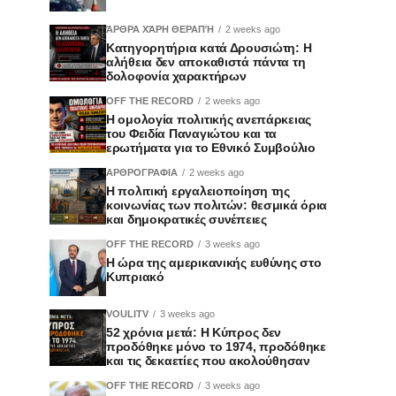
ΆΡΘΡΑ ΧΆΡΗ ΘΕΡΑΠΉ
2 weeks ago
Κατηγορητήρια κατά Δρουσιώτη: Η
αλήθεια δεν αποκαθιστά πάντα τη
δολοφονία χαρακτήρων
OFF THE RECORD
2 weeks ago
Η ομολογία πολιτικής ανεπάρκειας
του Φειδία Παναγιώτου και τα
ερωτήματα για το Εθνικό Συμβούλιο
ΑΡΘΡΟΓΡΑΦΙΑ
2 weeks ago
Η πολιτική εργαλειοποίηση της
κοινωνίας των πολιτών: θεσμικά όρια
και δημοκρατικές συνέπειες
OFF THE RECORD
3 weeks ago
Η ώρα της αμερικανικής ευθύνης στο
Κυπριακό
VOULITV
3 weeks ago
52 χρόνια μετά: Η Κύπρος δεν
προδόθηκε μόνο το 1974, προδόθηκε
και τις δεκαετίες που ακολούθησαν
OFF THE RECORD
3 weeks ago