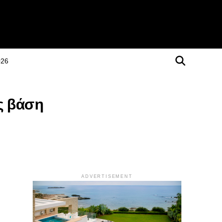
026
ς βάση
ADVERTISEMENT