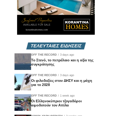
ΤΕΛΕΥΤΑΙΕΣ ΕΙΔΗΣΕΙΣ
OFF THE RECORD
3 days ago
Το Στενό, το πετρέλαιο και η αξία της
συγκράτησης
OFF THE RECORD
3 days ago
Οι φιλοδοξίες στον ΔΗΣΥ και η μάχη
για το 2028
OFF THE RECORD
1 week ago
Οι Ελληνοκύπριοι τζογαδόροι
αιμοδοτούν τον Αττίλα
ΆΡΘΡΑ ΧΆΡΗ ΘΕΡΑΠΉ
2 weeks ago