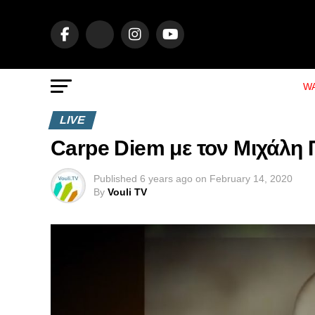
WA
LIVE
Carpe Diem με τον Μιχάλη 
Published
6 years ago
on
February 14, 2020
By
Vouli TV