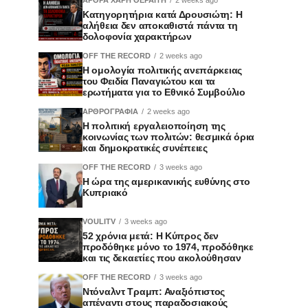
Κατηγορητήρια κατά Δρουσιώτη: Η
αλήθεια δεν αποκαθιστά πάντα τη
δολοφονία χαρακτήρων
OFF THE RECORD
2 weeks ago
Η ομολογία πολιτικής ανεπάρκειας
του Φειδία Παναγιώτου και τα
ερωτήματα για το Εθνικό Συμβούλιο
ΑΡΘΡΟΓΡΑΦΙΑ
2 weeks ago
Η πολιτική εργαλειοποίηση της
κοινωνίας των πολιτών: θεσμικά όρια
και δημοκρατικές συνέπειες
OFF THE RECORD
3 weeks ago
Η ώρα της αμερικανικής ευθύνης στο
Κυπριακό
VOULITV
3 weeks ago
52 χρόνια μετά: Η Κύπρος δεν
προδόθηκε μόνο το 1974, προδόθηκε
και τις δεκαετίες που ακολούθησαν
OFF THE RECORD
3 weeks ago
Ντόναλντ Τραμπ: Αναξιόπιστος
απέναντι στους παραδοσιακούς