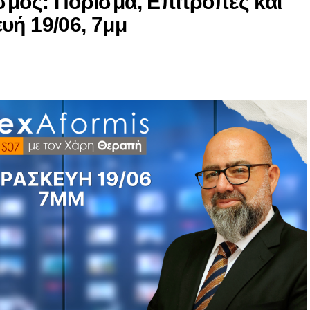
ισμός: Πόρισμα, Επιτροπές και
υή 19/06, 7μμ