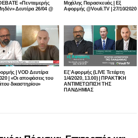
 DEBATE «Πενταμερής
Μιχάλης Παρασκευάς | Εξ
ηδέν» Δευτέρα 26/04 @
Αφορμής @Vouli.TV | 27/10/2020
φορμής | VOD Δευτέρα
Εξ’ Αφορμής (LIVE Τετάρτη
2020 | «Οι αποφάσεις του
1/4/2020, 13.00) | ΠΡΑΚΤΙΚΗ
του δικαστηρίου»
ΑΝΤΙΜΕΤΩΠΙΣΗ ΤΗΣ
ΠΑΝΔΗΜΙΑΣ