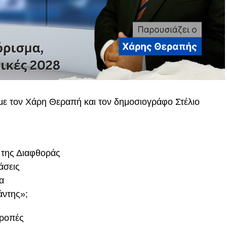
 με τον Χάρη Θεραπή και τον δημοσιογράφο Στέλιο
 της Διαφθοράς
άσεις
α
άντης»;
τροπές