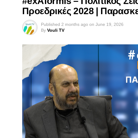
#exAformis – Πολιτικός Σε
Προεδρικές 2028 | Παρασκε
Published
2 months ago
on
June 19, 2026
By
Vouli TV