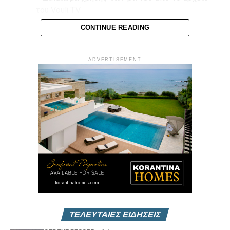
του Vouli.TV
CONTINUE READING
Επικοινωνήστε μαζί μας στο
info@vouli.tv
ή στο
τηλ 96
364010
για περισσότερες πληροφορίες.
ADVERTISEMENT
ΤΕΛΕΥΤΑΙΕΣ ΕΙΔΗΣΕΙΣ