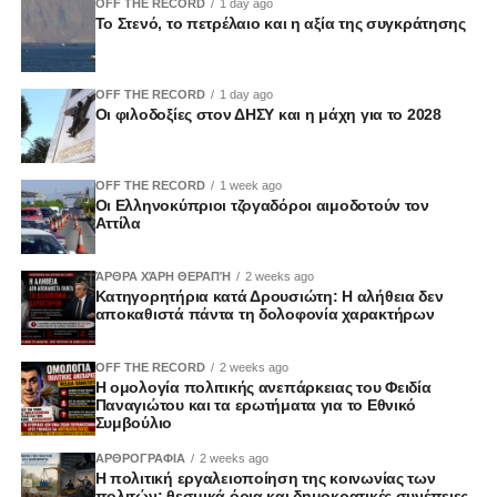
OFF THE RECORD
1 day ago
Το Στενό, το πετρέλαιο και η αξία της συγκράτησης
OFF THE RECORD
1 day ago
Οι φιλοδοξίες στον ΔΗΣΥ και η μάχη για το 2028
OFF THE RECORD
1 week ago
Οι Ελληνοκύπριοι τζογαδόροι αιμοδοτούν τον
Αττίλα
ΆΡΘΡΑ ΧΆΡΗ ΘΕΡΑΠΉ
2 weeks ago
Κατηγορητήρια κατά Δρουσιώτη: Η αλήθεια δεν
αποκαθιστά πάντα τη δολοφονία χαρακτήρων
OFF THE RECORD
2 weeks ago
Η ομολογία πολιτικής ανεπάρκειας του Φειδία
Παναγιώτου και τα ερωτήματα για το Εθνικό
Συμβούλιο
ΑΡΘΡΟΓΡΑΦΙΑ
2 weeks ago
Η πολιτική εργαλειοποίηση της κοινωνίας των
πολιτών: θεσμικά όρια και δημοκρατικές συνέπειες