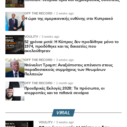
OFF THE RECORD
2 weeks ago
Η ώρα της αμερικανικής ευθύνης στο Κυπριακό
VOULITV
3 weeks ago
52 χρόνια μετά: Η Κύπρος δεν προδόθηκε μόνο το
1974, προδόθηκε και τις δεκαετίες που
ακολούθησαν
OFF THE RECORD
3 weeks ago
Ντόναλντ Τραμπ: Αναξιόπιστος απέναντι στους
παραδοσιακούς συμμάχους των Ηνωμένων
Πολιτειών
OFF THE RECORD
1 month ago
Προεδρικές Εκλογές 2028: Τα πρόσωπα, οι
ισορροπίες και τα πιθανά σενάρια
VIRAL
VOULITV
3 weeks ago