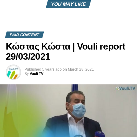
RELATED TOPICS:
ΡΈΝΑ ΓΙΑΒΆΣΗ
YOU MAY LIKE
ΡΈΝΑ ΓΙΑΒΆΣΗ ΓΙΑ ΕΠΙΤΡΟΠΉ ΑΝΘΡΩΠΊΝΩΝ ΔΙΚΑΙΩΜΆΤΩΝ
UP NEXT
Στέφανος Στεφάνου | 01-02-2021
DON'T MISS
PAID CONTENT
Επιτροπή Οικονομικών και Προυπολογισμού |
Κώστας Κώστα | Vouli report
01-02-2021
29/03/2021
Published
5 years ago
on
March 28, 2021
By
Vouli TV