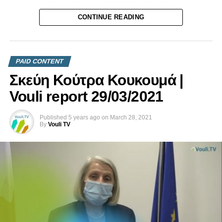
Επικοινωνήστε μαζί μας στο
info@vouli.tv
ή στο
τηλ 96
CONTINUE READING
364010
για περισσότερες πληροφορίες.
PAID CONTENT
Σκεύη Κούτρα Κουκουμά |
Vouli report 29/03/2021
Published
5 years ago
on
March 28, 2021
By
Vouli TV