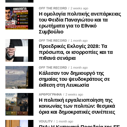
OFF THE RECORD
2 weeks ago
Η ομολογία πολιτικής ανεπάρκειας
του Φειδία Παναγιώτου και τα
ερωτήματα για το Εθνικό
Συμβούλιο
OFF THE RECORD
1 month ago
Προεδρικές Εκλογές 2028: Τα
πρόσωπα, οι ισορροπίες και τα
πιθανά σενάρια
OFF THE RECORD
1 month ago
Κάλεσαν τον δημιουργό της
σημαίας του ψευδοκράτους σε
έκθεση στη Λευκωσία
ΑΡΘΡΟΓΡΑΦΙΑ
2 weeks ago
Η πολιτική εργαλειοποίηση της
κοινωνίας των πολιτών: θεσμικά
όρια και δημοκρατικές συνέπειες
VOULITV
1 month ago
ΠτΔ: Η Κυπριακή Προεδρία της ΕΕ