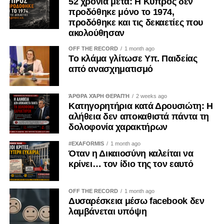
52 χρόνια μετά: Η Κύπρος δεν
προδόθηκε μόνο το 1974,
προδόθηκε και τις δεκαετίες που
ακολούθησαν
OFF THE RECORD
1 month ago
Το κλάμα γλίτωσε Υπ. Παιδείας
από ανασχηματισμό
ΆΡΘΡΑ ΧΆΡΗ ΘΕΡΑΠΉ
2 weeks ago
Κατηγορητήρια κατά Δρουσιώτη: Η
αλήθεια δεν αποκαθιστά πάντα τη
δολοφονία χαρακτήρων
#EXAFORMIS
1 month ago
Όταν η Δικαιοσύνη καλείται να
κρίνει… τον ίδιο της τον εαυτό
OFF THE RECORD
1 month ago
Δυσαρέσκεια μέσω facebook δεν
λαμβάνεται υπόψη