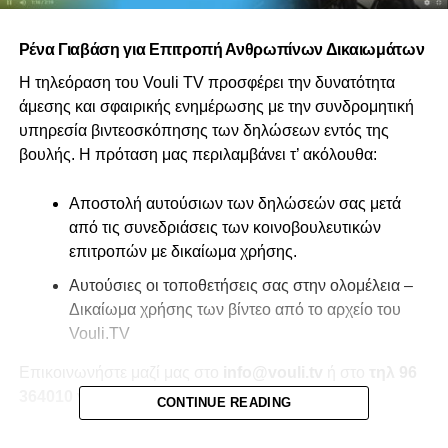
Ρένα Γιαβάση για Επιτροπή Ανθρωπίνων Δικαιωμάτων
Η τηλεόραση του Vouli TV προσφέρει την δυνατότητα
άμεσης και σφαιρικής ενημέρωσης με την συνδρομητική
υπηρεσία βιντεοσκόπησης των δηλώσεων εντός της
βουλής. Η πρόταση μας περιλαμβάνει τ’ ακόλουθα:
Αποστολή αυτούσιων των δηλώσεών σας μετά
από τις συνεδριάσεις των κοινοβουλευτικών
επιτροπών με δικαίωμα χρήσης.
Αυτούσιες οι τοποθετήσεις σας στην ολομέλεια –
Δικαίωμα χρήσης των βίντεο από το αρχείο του
Vouli.TV
Επικοινωνήστε μαζί μας στο
info@vouli.tv
ή στο
τηλ 96
364010
για περισσότερες πληροφορίες.
CONTINUE READING