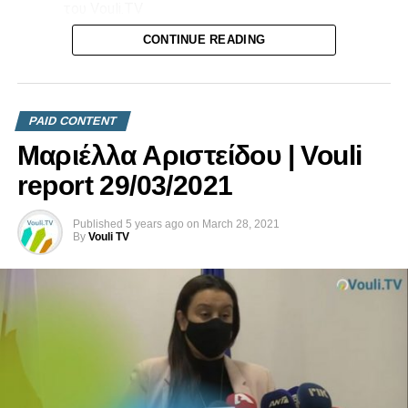
του Vouli.TV
CONTINUE READING
Επικοινωνήστε μαζί μας στο
info@vouli.tv
ή στο
τηλ 96
364010
για περισσότερες πληροφορίες.
PAID CONTENT
Μαριέλλα Αριστείδου | Vouli
report 29/03/2021
Published
5 years ago
on
March 28, 2021
By
Vouli TV