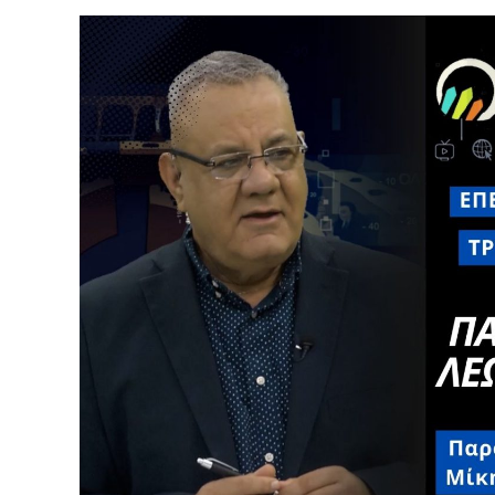
Διζωνική Δικοινοτική Ομοσπονδία. Ασκ
ομοσπονδιακή λύση χωρίς να καταθέτο
Υπογραμμίζει ότι η συνέχιση της τουρ
καθοριστικά τη γεωπολιτική προοπτικ
Κυπριακό, ο τουρκικός παράγοντας θα 
φυσικού αερίου, στην ηλεκτρική διασύ
Κυπριακής Δημοκρατίας.
Video Gate & Αντίδραση ΑΚΕΛ
Αναφορά γίνεται και στο σκάνδαλο του
ότι το ΑΚΕΛ αντέδρασε άμεσα και ιδια
τα αντανακλαστικά του κόμματος λει
όλη η αλήθεια και μεταφέροντας το ζή
έλεγχο.
Ακρίβεια, Τράπεζες & Πολιτικό Σκην
Η συζήτηση επεκτείνεται στα προβλήμ
τραπεζών και πίεση στα νοικοκυριά. Π
λίγο πριν τις εκλογές, με την είσοδο
διαμορφώσουν τον νέο κοινοβουλευτικ