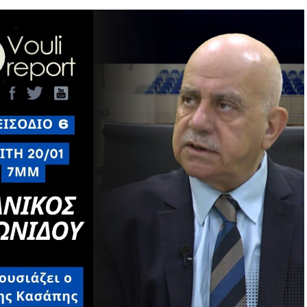
εί έντονη κριτική σε όσους απορρίπτουν την
υν ρεαλιστική εναλλακτική.
κικής κατοχής και οι απειλές της Άγκυρας επηρεάζουν
ή της χώρας. Όπως επισημαίνει, χωρίς λύση στο
συνεχίσει να αποτελεί εμπόδιο στην αξιοποίηση του
νδεση και σε κρίσιμα γεωοικονομικά βήματα της
 Video Gate, με τον Στέφανο Στεφάνου να υποστηρίζει
ίτερα έντονα από την πρώτη στιγμή. Όπως σημειώνει,
τούργησαν πολύ γρήγορα, ζητώντας να αποκαλυφθεί
τημα στη Βουλή για πλήρη διερεύνηση και θεσμικό
ικό
ατα της καθημερινότητας: ακρίβεια, υπερκέρδη
αράλληλα, σχολιάζεται το ρευστό πολιτικό σκηνικό
 νέων κομμάτων που — όπως όλα δείχνουν — θα
ό χάρτη.