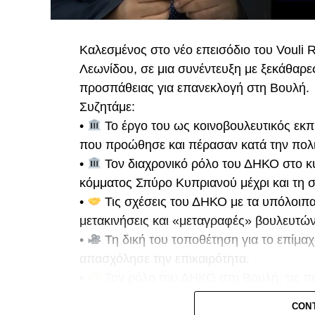
Τετάρτη 18/02 στις 6μμ
Καλεσμένος στο νέο επεισόδιο του Vouli 
Λεωνίδου, σε μια συνέντευξη με ξεκάθαρες
προσπάθειας για επανεκλογή στη Βουλή.
Συζητάμε:
•
Το έργο του ως κοινοβουλευτικός εκπ
που προώθησε και πέρασαν κατά την πολι
•
Τον διαχρονικό ρόλο του ΔΗΚΟ στο κυ
κόμματος Σπύρο Κυπριανού μέχρι και τη 
•
Τις σχέσεις του ΔΗΚΟ με τα υπόλοιπα 
μετακινήσεις και «μεταγραφές» βουλευτών
•
Τη δική του τοποθέτηση για το επίμαχ
απασχόλησε την επικαιρότητα.
•
Τον ρόλο του ΔΗΚΟ στη Βουλή, τις πο
τον Πρόεδρο της Δημοκρατίας Νίκο Χριστ
CON