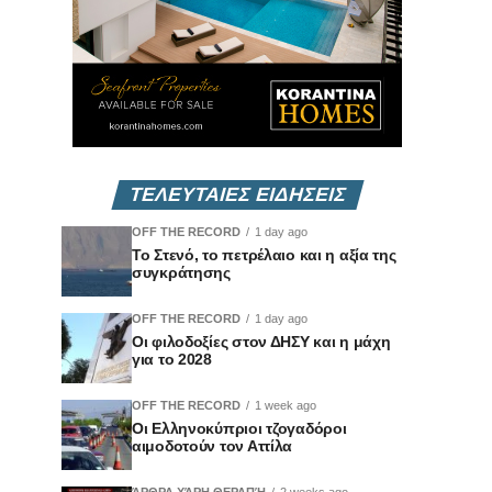
ΤΕΛΕΥΤΑΙΕΣ ΕΙΔΗΣΕΙΣ
OFF THE RECORD
1 day ago
Το Στενό, το πετρέλαιο και η αξία της
συγκράτησης
OFF THE RECORD
1 day ago
Οι φιλοδοξίες στον ΔΗΣΥ και η μάχη
για το 2028
OFF THE RECORD
1 week ago
Οι Ελληνοκύπριοι τζογαδόροι
αιμοδοτούν τον Αττίλα
ΆΡΘΡΑ ΧΆΡΗ ΘΕΡΑΠΉ
2 weeks ago