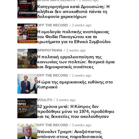
Κατηγορητήρια κατά Δρουσιώτη: Η
αλήθεια δεν αποκαθιστά πάντα τη
δολοφονία χαρακτήρων
OFF THE RECORD
2 weeks ago
Η ομολογία πολιτικής ανεπάρκειας
του Φειδία Παναγιώτου και τα
ερωτήματα για το Εθνικό Συμβούλιο
ΑΡΘΡΟΓΡΑΦΙΑ
2 weeks ago
Η πολιτική εργαλειοποίηση της
κοινωνίας των πολιτών: θεσμικά όρια
και δημοκρατικές συνέπειες
OFF THE RECORD
2 weeks ago
Η ώρα της αμερικανικής ευθύνης στο
Κυπριακό
VOULITV
3 weeks ago
52 χρόνια μετά: Η Κύπρος δεν
προδόθηκε μόνο το 1974, προδόθηκε
και τις δεκαετίες που ακολούθησαν
OFF THE RECORD
3 weeks ago
Ντόναλντ Τραμπ: Αναξιόπιστος
απέναντι στους παραδοσιακούς