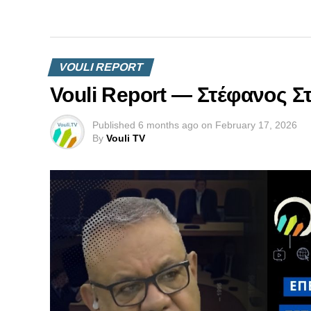
VOULI REPORT
Vouli Report — Στέφανος Στ
Published
6 months ago
on
February 17, 2026
By
Vouli TV