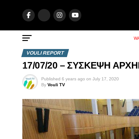
WA
VOULI REPORT
17/07/20 – ΣΥΣΚΕΨΗ ΑΡΧ
Published
6 years ago
on
July 17, 2020
By
Vouli TV