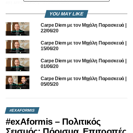
RELATED TOPICS:
CARPEDIEM
YOU MAY LIKE
UP NEXT
ΕΠ’ ΑΟΡΙΣΤΟΝ ΔΥΝΑΜΙΚΑ ΜΕΤΡΑ Η ΖΗΝΩΝ
Carpe Diem με τον Μιχάλη Παρασκευά |
ΣΤΗΝ ΛΑΡΝΑΚΑ
22/06/20
DON'T MISS
LIVE
PASCAL SPACE CENTER – INNOVATION
Carpe Diem με τον Μιχάλη Παρασκευά |
LAB | 15/5 @ 4.30μμ
15/06/20
Carpe Diem με τον Μιχάλη Παρασκευά |
01/06/20
Carpe Diem με τον Μιχάλη Παρασκευά |
05/05/20
#EXAFORMIS
#exAformis – Πολιτικός
Σεισμός: Πόρισμα, Επιτροπές