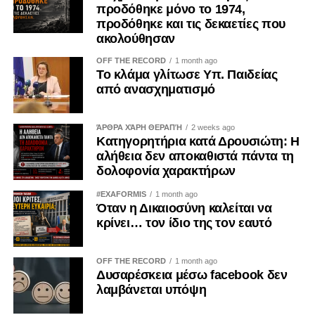
προδόθηκε μόνο το 1974,
προδόθηκε και τις δεκαετίες που
ακολούθησαν
OFF THE RECORD
1 month ago
Το κλάμα γλίτωσε Υπ. Παιδείας
από ανασχηματισμό
ΆΡΘΡΑ ΧΆΡΗ ΘΕΡΑΠΉ
2 weeks ago
Κατηγορητήρια κατά Δρουσιώτη: Η
αλήθεια δεν αποκαθιστά πάντα τη
δολοφονία χαρακτήρων
#EXAFORMIS
1 month ago
Όταν η Δικαιοσύνη καλείται να
κρίνει… τον ίδιο της τον εαυτό
OFF THE RECORD
1 month ago
Δυσαρέσκεια μέσω facebook δεν
λαμβάνεται υπόψη