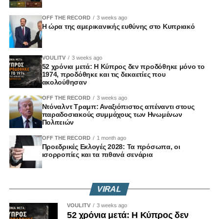
OFF THE RECORD
3 weeks ago
Η ώρα της αμερικανικής ευθύνης στο Κυπριακό
VOULITV
3 weeks ago
52 χρόνια μετά: Η Κύπρος δεν προδόθηκε μόνο το
1974, προδόθηκε και τις δεκαετίες που
ακολούθησαν
OFF THE RECORD
3 weeks ago
Ντόναλντ Τραμπ: Αναξιόπιστος απέναντι στους
παραδοσιακούς συμμάχους των Ηνωμένων
Πολιτειών
OFF THE RECORD
1 month ago
Προεδρικές Εκλογές 2028: Τα πρόσωπα, οι
ισορροπίες και τα πιθανά σενάρια
VIRAL
VOULITV
3 weeks ago
52 χρόνια μετά: Η Κύπρος δεν