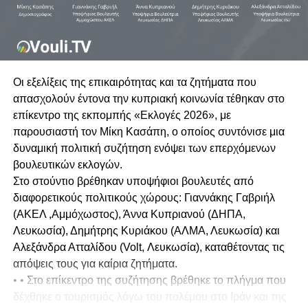
Οι εξελίξεις της επικαιρότητας και τα ζητήματα που
απασχολούν έντονα την κυπριακή κοινωνία τέθηκαν στο
επίκεντρο της εκπομπής «Εκλογές 2026», με
παρουσιαστή τον Μίκη Κασάπη, ο οποίος συντόνισε μια
δυναμική πολιτική συζήτηση ενόψει των επερχόμενων
βουλευτικών εκλογών.
Στο στούντιο βρέθηκαν υποψήφιοι βουλευτές από
διαφορετικούς πολιτικούς χώρους: Γιαννάκης Γαβριήλ
(ΑΚΕΛ ,Αμμόχωστος), Άννα Κυπριανού (ΔΗΠΑ,
Λευκωσία), Δημήτρης Κυριάκου (ΑΛΜΑ, Λευκωσία) και
Αλεξάνδρα Ατταλίδου (Volt, Λευκωσία), καταθέτοντας τις
απόψεις τους για καίρια ζητήματα.
• • Στο επίκεντρο της συζήτησης βρέθηκε το πλήγμα που
δέχθηκε ο τουρισμός λόγω του πολέμου στο Ιράν και της