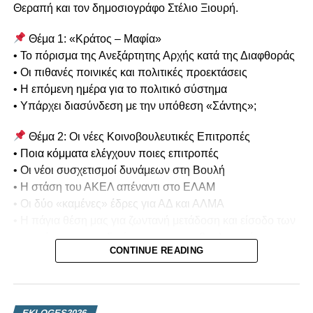
Θεραπή και τον δημοσιογράφο Στέλιο Ξιουρή.
Θέμα 1: «Κράτος – Μαφία»
• Το πόρισμα της Ανεξάρτητης Αρχής κατά της Διαφθοράς
• Οι πιθανές ποινικές και πολιτικές προεκτάσεις
• Η επόμενη ημέρα για το πολιτικό σύστημα
• Υπάρχει διασύνδεση με την υπόθεση «Σάντης»;
Θέμα 2: Οι νέες Κοινοβουλευτικές Επιτροπές
• Ποια κόμματα ελέγχουν ποιες επιτροπές
• Οι νέοι συσχετισμοί δυνάμεων στη Βουλή
• Η στάση του ΑΚΕΛ απέναντι στο ΕΛΑΜ
• Οι δύο «καμένες» έδρες για ΑΔ και ΑΛΜΑ
• Η πάγια θέση μας για ζωντανή μετάδοση και είσοδο των
καμερών στις συνεδριάσεις των κοινοβουλευτικών
CONTINUE READING
επιτροπών
Θέμα 3: Προεδρικές Εκλογές 2028
• Ποιοι διαφαίνεται να διεκδικήσουν την Προεδρία της
EKLOGES2026