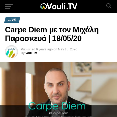
LIVE
Carpe Diem με τον Μιχάλη
Παρασκευά | 18/05/20
Published
6 years ago
on
May 18, 2020
By
Vouli TV