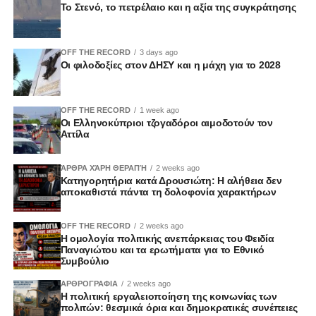
Το Στενό, το πετρέλαιο και η αξία της συγκράτησης
ζητήματα διαφθοράς και το επίπεδο εμπιστοσύνης των
πολιτών προς τους θεσμούς, με αφορμή και τις
αποκαλύψεις του Μακάριου Δρουσιώτη, ανοίγοντας μια
OFF THE RECORD
3 days ago
ευρύτερη συζήτηση για τη διαφάνεια και τη λογοδοσία.
Οι φιλοδοξίες στον ΔΗΣΥ και η μάχη για το 2028
Η συζήτηση ανέδειξε τις πολλαπλές προκλήσεις που
αντιμετωπίζει η κυπριακή κοινωνία, αλλά και τις
συγκλίσεις και διαφοροποιήσεις μεταξύ των πολιτικών
OFF THE RECORD
1 week ago
Οι Ελληνοκύπριοι τζογαδόροι αιμοδοτούν τον
χώρων από τους οποίους προέρχονται οι καλεσμένοι,
Αττίλα
αποτυπώνοντας το εύρος των προσεγγίσεων στα κρίσιμα
ζητήματα.
ΆΡΘΡΑ ΧΆΡΗ ΘΕΡΑΠΉ
2 weeks ago
Ζωντανά στο Vouli TV και διαδικτυακά
Κατηγορητήρια κατά Δρουσιώτη: Η αλήθεια δεν
αποκαθιστά πάντα τη δολοφονία χαρακτήρων
OFF THE RECORD
2 weeks ago
Η ομολογία πολιτικής ανεπάρκειας του Φειδία
Παναγιώτου και τα ερωτήματα για το Εθνικό
Συμβούλιο
ΑΡΘΡΟΓΡΑΦΙΑ
2 weeks ago
Η πολιτική εργαλειοποίηση της κοινωνίας των
πολιτών: θεσμικά όρια και δημοκρατικές συνέπειες