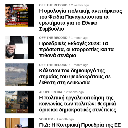
OFF THE RECORD
2 weeks ago
Η ομολογία πολιτικής ανεπάρκειας
του Φειδία Παναγιώτου και τα
ερωτήματα για το Εθνικό
Συμβούλιο
OFF THE RECORD
1 month ago
Προεδρικές Εκλογές 2028: Τα
πρόσωπα, οι ισορροπίες και τα
πιθανά σενάρια
OFF THE RECORD
1 month ago
Κάλεσαν τον δημιουργό της
σημαίας του ψευδοκράτους σε
έκθεση στη Λευκωσία
ΑΡΘΡΟΓΡΑΦΙΑ
2 weeks ago
Η πολιτική εργαλειοποίηση της
κοινωνίας των πολιτών: θεσμικά
όρια και δημοκρατικές συνέπειες
VOULITV
1 month ago
ΠτΔ: Η Κυπριακή Προεδρία της ΕΕ