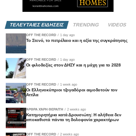
ΤΕΛΕΥΤΑΙΕΣ ΕΙΔΗΣΕΙΣ
TRENDING
VIDEOS
OFF THE RECORD
1 day ago
Το Στενό, το πετρέλαιο και η αξία της συγκράτησης
OFF THE RECORD
1 day ago
Οι φιλοδοξίες στον ΔΗΣΥ και η μάχη για το 2028
OFF THE RECORD
1 week ago
Οι Ελληνοκύπριοι τζογαδόροι αιμοδοτούν τον
Αττίλα
ΆΡΘΡΑ ΧΆΡΗ ΘΕΡΑΠΉ
2 weeks ago
Κατηγορητήρια κατά Δρουσιώτη: Η αλήθεια δεν
αποκαθιστά πάντα τη δολοφονία χαρακτήρων
OFF THE RECORD
2 weeks ago