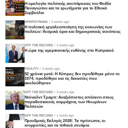
Η ομολογία πολιτικής ανεπάρκειας του Φειδία
Παναγιώτου και τα ερωτήματα για το Εθνικό
Συμβούλιο
ΑΡΘΡΟΓΡΑΦΙΑ
2 weeks ago
Η πολιτική εργαλειοποίηση της κοινωνίας των
πολιτών: θεσμικά όρια και δημοκρατικές συνέπειες
OFF THE RECORD
2 weeks ago
Η ώρα της αμερικανικής ευθύνης στο Κυπριακό
VOULITV
3 weeks ago
52 χρόνια μετά: Η Κύπρος δεν προδόθηκε μόνο το
1974, προδόθηκε και τις δεκαετίες που
ακολούθησαν
OFF THE RECORD
3 weeks ago
Ντόναλντ Τραμπ: Αναξιόπιστος απέναντι στους
παραδοσιακούς συμμάχους των Ηνωμένων
Πολιτειών
OFF THE RECORD
1 month ago
Προεδρικές Εκλογές 2028: Τα πρόσωπα, οι
ισορροπίες και τα πιθανά σενάρια