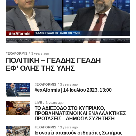
#EXAFORMIS
3 years ago
ΠΟΛΙΤΙΚΗ – ΓΕΑΔΗΣ ΓΕΑΔΗ
ΕΦ’ ΟΛΗΣ ΤΗΣ ΥΛΗΣ
#EXAFORMIS
3 years ago
#exAformis | 14 Ιουλίου 2023, 13:00
LIVE
3 years ago
TO AΔIEΞOΔO ΣTO KYΠPIAKO,
ΠPOBΛHMATIΣMOI KAI ENAΛΛAKTIKEΣ
ΠPOTAΣEIΣ – ΔΗΜΟΣΙΑ ΣΥΖΗΤΗΣΗ
#EXAFORMIS
3 years ago
Ισονομία απαιτούν οι δημότες Σωτήρας