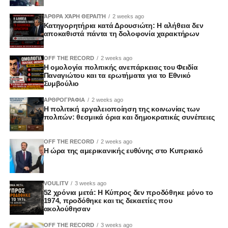
ΆΡΘΡΑ ΧΆΡΗ ΘΕΡΑΠΉ
2 weeks ago
Κατηγορητήρια κατά Δρουσιώτη: Η αλήθεια δεν
αποκαθιστά πάντα τη δολοφονία χαρακτήρων
OFF THE RECORD
2 weeks ago
Η ομολογία πολιτικής ανεπάρκειας του Φειδία
Παναγιώτου και τα ερωτήματα για το Εθνικό
Συμβούλιο
ΑΡΘΡΟΓΡΑΦΙΑ
2 weeks ago
Η πολιτική εργαλειοποίηση της κοινωνίας των
πολιτών: θεσμικά όρια και δημοκρατικές συνέπειες
OFF THE RECORD
2 weeks ago
Η ώρα της αμερικανικής ευθύνης στο Κυπριακό
VOULITV
3 weeks ago
52 χρόνια μετά: Η Κύπρος δεν προδόθηκε μόνο το
1974, προδόθηκε και τις δεκαετίες που
ακολούθησαν
OFF THE RECORD
3 weeks ago