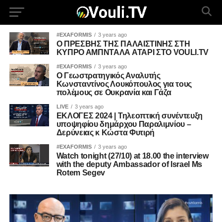
#EXAFORMIS
3 years ago
Ο ΠΡΕΣΒΗΣ ΤΗΣ ΠΑΛΑΙΣΤΙΝΗΣ ΣΤΗ
ΚΥΠΡΟ ΑΜΠΝΤΑΛΑ ΑΤΑΡΙ ΣΤΟ VOULI.TV
#EXAFORMIS
3 years ago
Ο Γεωστρατηγικός Αναλυτής
Κωνσταντίνος Λουκόπουλος για τους
πολέμους σε Ουκρανία και Γάζα
LIVE
3 years ago
ΕΚΛΟΓΕΣ 2024 | Τηλεοπτική συνέντευξη
υποψηφίου δημάρχου Παραλιμνίου –
Δερύνειας κ Κώστα Φυτιρή
#EXAFORMIS
3 years ago
Watch tonight (27/10) at 18.00 the interview
with the deputy Ambassador of Israel Ms
Rotem Segev