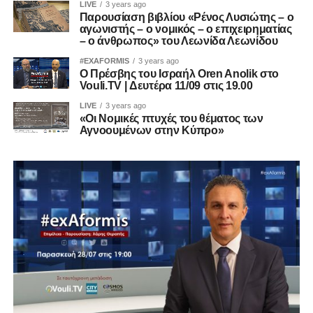
LIVE
3 years ago
Παρουσίαση βιβλίου «Ρένος Λυσιώτης – ο
αγωνιστής – ο νομικός – ο επιχειρηματίας
– ο άνθρωπος» του Λεωνίδα Λεωνίδου
#EXAFORMIS
3 years ago
Ο Πρέσβης του Ισραήλ Oren Anolik στο
Vouli.TV | Δευτέρα 11/09 στις 19.00
LIVE
3 years ago
«Οι Νομικές πτυχές του θέματος των
Αγνοουμένων στην Κύπρο»