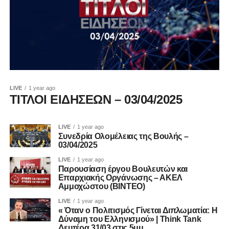
LIVE
1 year ago
ΤΙΤΛΟΙ ΕΙΔΗΣΕΩΝ – 03/04/2025
LIVE
1 year ago
Συνεδρία Ολομέλειας της Βουλής –
03/04/2025
LIVE
1 year ago
Παρουσίαση έργου Βουλευτών και
Επαρχιακής Οργάνωσης – ΑΚΕΛ
Αμμοχώστου (ΒΙΝΤΕΟ)
LIVE
1 year ago
« Όταν ο Πολιτισμός Γίνεται Διπλωματία: Η
Δύναμη του Ελληνισμού» | Think Tank
Δευτέρα 31/03 στις 5μμ