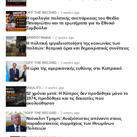
OFF THE RECORD
2 weeks ago
Η ομολογία πολιτικής ανεπάρκειας του Φειδία
Παναγιώτου και τα ερωτήματα για το Εθνικό
Συμβούλιο
ΑΡΘΡΟΓΡΑΦΙΑ
2 weeks ago
Η πολιτική εργαλειοποίηση της κοινωνίας των
πολιτών: θεσμικά όρια και δημοκρατικές συνέπειες
OFF THE RECORD
3 weeks ago
Η ώρα της αμερικανικής ευθύνης στο Κυπριακό
VOULITV
3 weeks ago
52 χρόνια μετά: Η Κύπρος δεν προδόθηκε μόνο το
1974, προδόθηκε και τις δεκαετίες που
ακολούθησαν
OFF THE RECORD
3 weeks ago
Ντόναλντ Τραμπ: Αναξιόπιστος απέναντι στους
παραδοσιακούς συμμάχους των Ηνωμένων
Πολιτειών