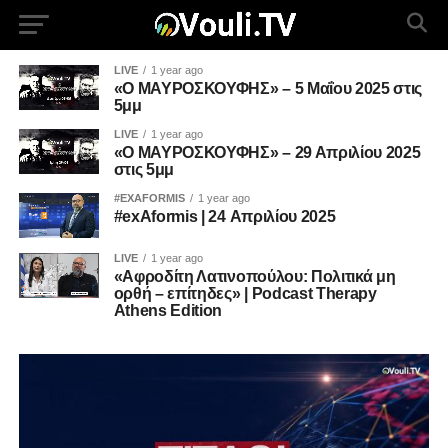
LIVE
1 year ago
«Ο ΜΑΥΡΟΣΚΟΥΦΗΣ» – 5 Μαΐου 2025 στις
5μμ
LIVE
1 year ago
«Ο ΜΑΥΡΟΣΚΟΥΦΗΣ» – 29 Απριλίου 2025
στις 5μμ
#EXAFORMIS
1 year ago
#exAformis | 24 Απριλίου 2025
LIVE
1 year ago
«Αφροδίτη Λατινοπούλου: Πολιτικά μη
ορθή – επίτηδες» | Podcast Therapy
Athens Edition