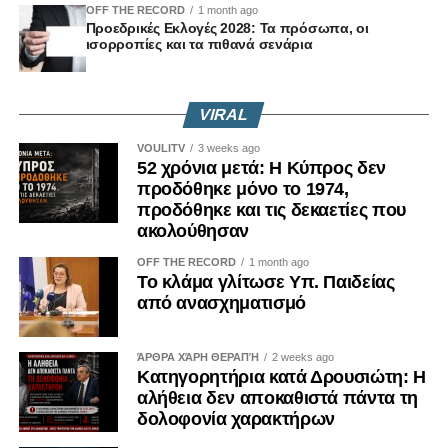
OFF THE RECORD
1 month ago
Προεδρικές Εκλογές 2028: Τα πρόσωπα, οι
ισορροπίες και τα πιθανά σενάρια
VIRAL
VOULITV
3 weeks ago
52 χρόνια μετά: Η Κύπρος δεν
προδόθηκε μόνο το 1974,
προδόθηκε και τις δεκαετίες που
ακολούθησαν
OFF THE RECORD
1 month ago
Το κλάμα γλίτωσε Υπ. Παιδείας
από ανασχηματισμό
ΆΡΘΡΑ ΧΆΡΗ ΘΕΡΑΠΉ
2 weeks ago
Κατηγορητήρια κατά Δρουσιώτη: Η
αλήθεια δεν αποκαθιστά πάντα τη
δολοφονία χαρακτήρων