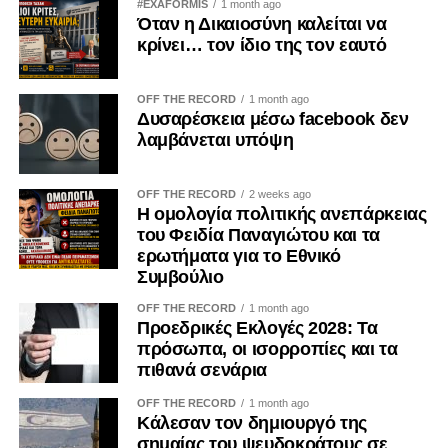
#EXAFORMIS
1 month ago
Όταν η Δικαιοσύνη καλείται να
κρίνει… τον ίδιο της τον εαυτό
OFF THE RECORD
1 month ago
Δυσαρέσκεια μέσω facebook δεν
λαμβάνεται υπόψη
OFF THE RECORD
2 weeks ago
Η ομολογία πολιτικής ανεπάρκειας
του Φειδία Παναγιώτου και τα
ερωτήματα για το Εθνικό
Συμβούλιο
OFF THE RECORD
1 month ago
Προεδρικές Εκλογές 2028: Τα
πρόσωπα, οι ισορροπίες και τα
πιθανά σενάρια
OFF THE RECORD
1 month ago
Κάλεσαν τον δημιουργό της
σημαίας του ψευδοκράτους σε