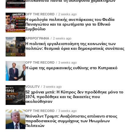
αποκαθιστά πάντα τη δολοφονία χαρακτήρων
OFF THE RECORD
2 weeks ago
Η ομολογία πολιτικής ανεπάρκειας του Φειδία
Παναγιώτου και τα ερωτήματα για το Εθνικό
Συμβούλιο
ΑΡΘΡΟΓΡΑΦΙΑ
2 weeks ago
Η πολιτική εργαλειοποίηση της κοινωνίας των
πολιτών: θεσμικά όρια και δημοκρατικές συνέπειες
OFF THE RECORD
3 weeks ago
Η ώρα της αμερικανικής ευθύνης στο Κυπριακό
VOULITV
3 weeks ago
52 χρόνια μετά: Η Κύπρος δεν προδόθηκε μόνο το
1974, προδόθηκε και τις δεκαετίες που
ακολούθησαν
OFF THE RECORD
3 weeks ago
Ντόναλντ Τραμπ: Αναξιόπιστος απέναντι στους
παραδοσιακούς συμμάχους των Ηνωμένων
Πολιτειών