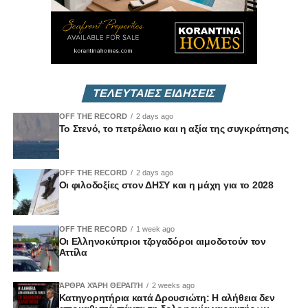
RELATED TOPICS:
UP NEXT
Ad Hoc Κοινοβουλευτική Επιτροπή για τη Μελέτη
του Δημογραφικού Προβλήματος | Vouli report
04/04/2023
ΤΕΛΕΥΤΑΙΕΣ ΕΙΔΗΣΕΙΣ
DON'T MISS
Ο Πέδρο Σάντσεζ συναντά το Νίκο Χριστοδουλίδη
OFF THE RECORD
2 days ago
σήμερα
Το Στενό, το πετρέλαιο και η αξία της συγκράτησης
OFF THE RECORD
2 days ago
Οι φιλοδοξίες στον ΔΗΣΥ και η μάχη για το 2028
OFF THE RECORD
1 week ago
Οι Ελληνοκύπριοι τζογαδόροι αιμοδοτούν τον
Αττίλα
ΆΡΘΡΑ ΧΆΡΗ ΘΕΡΑΠΉ
2 weeks ago
Κατηγορητήρια κατά Δρουσιώτη: Η αλήθεια δεν