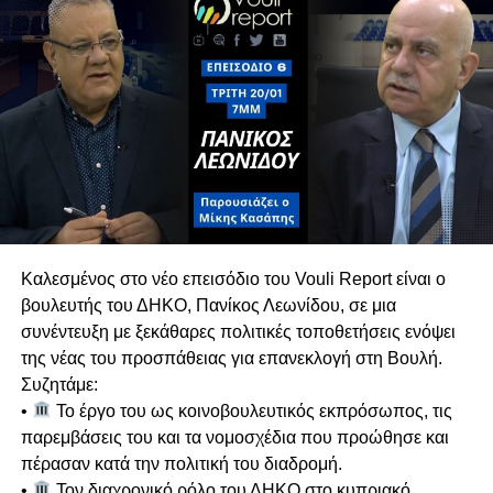
ήταν και παραμένει θεσμική, αποσυνδέοντας την
από τις τρέχουσες πολιτικές διεργασίες.
Πιθανές Συνεργασίες για Διακυβέρνηση
Σε ερώτηση για μετεκλογικές συνεργασίες, ο Γ.Γ.
του ΑΚΕΛ αποκλείει κατηγορηματικά το ΕΛΑΜ,
τονίζοντας ότι πρόκειται για ακροδεξιό κόμμα
με το οποίο υπάρχει βαθύ πολιτικό και
ιδεολογικό χάσμα.
Κυπριακό & Διζωνική Δικοινοτική
Αντρέας Αποστόλου
Καλεσμένος στο νέο επεισόδιο του Vouli Report είναι ο
Ομοσπονδία
βουλευτής του ΔΗΚΟ, Πανίκος Λεωνίδου, σε μια
Αναλύει τις διαχρονικές θέσεις του ΑΚΕΛ στο
συνέντευξη με ξεκάθαρες πολιτικές τοποθετήσεις ενόψει
Κυπριακό, επαναβεβαιώνοντας τη στήριξη στη
της νέας του προσπάθειας για επανεκλογή στη Βουλή.
Διζωνική Δικοινοτική Ομοσπονδία. Ασκεί έντονη
Συζητάμε:
κριτική σε όσους απορρίπτουν την
•
Το έργο του ως κοινοβουλευτικός εκπρόσωπος, τις
ομοσπονδιακή λύση χωρίς να καταθέτουν
παρεμβάσεις του και τα νομοσχέδια που προώθησε και
ρεαλιστική εναλλακτική.
πέρασαν κατά την πολιτική του διαδρομή.
Υπογραμμίζει ότι η συνέχιση της τουρκικής
•
Τον διαχρονικό ρόλο του ΔΗΚΟ στο κυπριακό