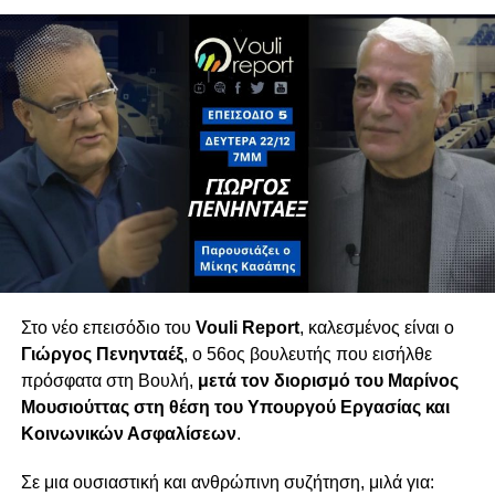
Η συζήτηση επεκτείνεται στα προβλήματα της
καθημερινότητας: ακρίβεια, υπερκέρδη
τραπεζών και πίεση στα νοικοκυριά. Παράλληλα,
σχολιάζεται το ρευστό πολιτικό σκηνικό λίγο
πριν τις εκλογές, με την είσοδο νέων κομμάτων
που — όπως όλα δείχνουν — θα διαμορφώσουν
τον νέο κοινοβουλευτικό χάρτη.
Τετάρτη 18/02 στις 6μμ
Στο νέο επεισόδιο του
Vouli Report
, καλεσμένος είναι ο
Γιώργος Πενηνταέξ
, ο 56ος βουλευτής που εισήλθε
πρόσφατα στη Βουλή,
μετά τον διορισμό του
Μαρίνος
Μουσιούττας
στη θέση του Υπουργού Εργασίας και
Χρύσανθος Σαββίδης
Κοινωνικών Ασφαλίσεων
.
Σε μια ουσιαστική και ανθρώπινη συζήτηση, μιλά για: