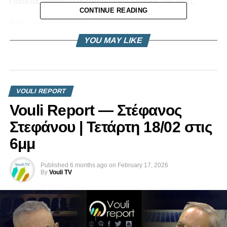
Παιδείας Νόμου (Τροποποιητικός) Νόμος του 2021.
CONTINUE READING
Δήλωσεις Βουλευτών
YOU MAY LIKE
Δρ. Αθηνά Μιχαηλίδου – Υπουργός Παιδείας
VOULI REPORT
Vouli Report — Στέφανος
Στεφάνου | Τετάρτη 18/02 στις
6μμ
Published
6 months ago
on
February 17, 2026
By
Vouli TV