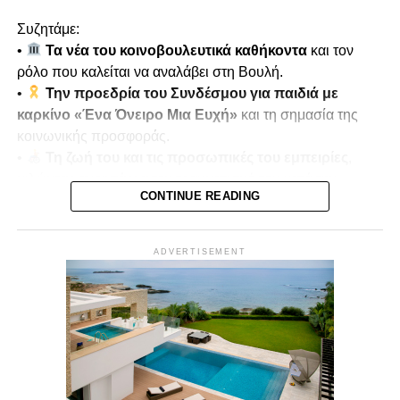
Συζητάμε:
•
Τα νέα του κοινοβουλευτικά καθήκοντα
και τον
ρόλο που καλείται να αναλάβει στη Βουλή.
•
Την προεδρία του Συνδέσμου για παιδιά με
καρκίνο «Ένα Όνειρο Μια Ευχή»
και τη σημασία της
κοινωνικής προσφοράς.
•
Τη ζωή του και τις προσωπικές του εμπειρίες
,
μιλώντας ανοιχτά για τον τραυματισμό του κατά την
CONTINUE READING
τουρκική εισβολή του 1974.
•
Μνήμες πολέμου και αντοχή
, πώς οι εμπειρίες
αυτές διαμόρφωσαν τη στάση ζωής και την κοινωνική του
ADVERTISEMENT
δράση.
Παρουσιάζει ο
Μίκης Κασάπης
Δευτέρα 22/12 στις 7μμ
Vouli Report
— αποκλειστικά στο
Vouli.TV