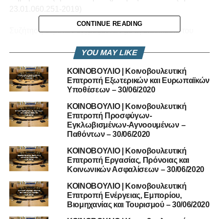
23.01.060.251-2019)
CONTINUE READING
Συζήτηση θεμάτων εγγραφέντων με τη διαδικασία του
αυτεπαγγέλτου
YOU MAY LIKE
– Τα προβλήματα τα οποία προκύπτουν από την
κατεδάφιση του πρώην οικισμού «Βερεγγάρια» στα Κάτω
ΚΟΙΝΟΒΟΥΛΙΟ | Κοινοβουλευτική
Πολεμίδια και οι περιβαλλοντικές προεκτάσεις.
Επιτροπή Εξωτερικών και Ευρωπαϊκών
ΔΗΛΩΣΕΙΣ ΒΟΥΛΕΥΤΩΝ
Υποθέσεων – 30/06/2020
ΚΟΙΝΟΒΟΥΛΙΟ | Κοινοβουλευτική
RELATED TOPICS:
Επιτροπή Προσφύγων-
KOINOVOULIO-LIVE
ΕΠΙΤΡΟΠΉ ΠΕΡΙΒΆΛΛΟΝΤΟΣ
Εγκλωβισμένων-Αγνοουμένων –
Παθόντων – 30/06/2020
UP NEXT
ΚΟΙΝΟΒΟΥΛΙΟ | Κοινοβουλευτική Επιτροπή
ΚΟΙΝΟΒΟΥΛΙΟ | Κοινοβουλευτική
Επιτροπή Εργασίας, Πρόνοιας και
Παιδείας Και Πολιτισμού – 10/06/2020
Κοινωνικών Ασφαλίσεων – 30/06/2020
DON'T MISS
ΚΟΙΝΟΒΟΥΛΙΟ | Κοινοβουλευτική
ΖΩΝΤΑΝΗ ΔΙΑΔΙΚΤΥΑΚΗ ΣΥΖΗΤΗΣΗ ΟΠΕΚ (
Επιτροπή Ενέργειας, Εμπορίου,
LIVE Τετάρτη 10/06, 5μμ)
Βιομηχανίας και Τουρισμού – 30/06/2020