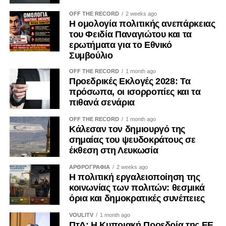
συμφέροντα. Ο ΟΟΣΑ έχει επισημάνει ότι η αδιαφανής
OFF THE RECORD
2 weeks ago
άσκηση επιρροής περιορίζει την ακεραιότητα των θεσμών
Η ομολογία πολιτικής ανεπάρκειας
και υπονομεύει την εμπιστοσύνη των πολιτών.
του Φειδία Παναγιώτου και τα
ερωτήματα για το Εθνικό
Η ψηφιακή επικοινωνία διευρύνει περαιτέρω το πεδίο της
Συμβούλιο
εργαλειοποίησης. Φωτογραφίες, βίντεο, επιλεκτικά
OFF THE RECORD
1 month ago
αποσπάσματα και χορηγούμενες αναρτήσεις μπορούν να
Προεδρικές Εκλογές 2028: Τα
αναπαράγουν για μεγάλο χρονικό διάστημα μια
πρόσωπα, οι ισορροπίες και τα
περιορισμένη δράση, δημιουργώντας την εντύπωση
πιθανά σενάρια
προσωπικής πρωτοβουλίας ή ευρείας κοινωνικής
OFF THE RECORD
1 month ago
αποδοχής. Ο Κανονισμός (ΕΕ) 2024/900 για τη διαφάνεια
Κάλεσαν τον δημιουργό της
και τη στόχευση της πολιτικής διαφήμισης, ο οποίος
σημαίας του ψευδοκράτους σε
εφαρμόζεται κατά το μεγαλύτερο μέρος του από τις 10
έκθεση στη Λευκωσία
Οκτωβρίου 2025, ενισχύει τις υποχρεώσεις αναγνώρισης
ΑΡΘΡΟΓΡΑΦΙΑ
2 weeks ago
του πολιτικού διαφημιστικού περιεχομένου και
Η πολιτική εργαλειοποίηση της
γνωστοποίησης του χρηματοδότη. Μολονότι κάθε
κοινωνίας των πολιτών: θεσμικά
όρια και δημοκρατικές συνέπειες
ανάρτηση κοινωνικού φορέα δεν συνιστά πολιτική
διαφήμιση, η διαφάνεια καθίσταται επιβεβλημένη όταν
VOULITV
1 month ago
κοινωνικό περιεχόμενο χρηματοδοτείται ή
ΠτΔ: Η Κυπριακή Προεδρία της ΕΕ