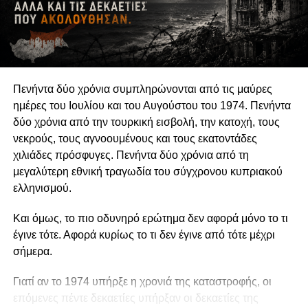
υπερασπίζονται δικαιώματα και να συμβάλλουν στη
διαμόρφωση δημόσιων πολιτικών συνδέεται άμεσα με τη
διατήρηση της οργανωτικής και πνευματικής τους
αυτονομίας.
Πενήντα δύο χρόνια συμπληρώνονται από τις μαύρες
Η αυτονομία αυτή δεν συνεπάγεται πολιτική
ημέρες του Ιουλίου και του Αυγούστου του 1974. Πενήντα
ουδετερότητα. Μια οργάνωση μπορεί θεμιτά να
δύο χρόνια από την τουρκική εισβολή, την κατοχή, τους
υποστηρίζει περιβαλλοντικές πολιτικές, κοινωνικά
νεκρούς, τους αγνοουμένους και τους εκατοντάδες
δικαιώματα, θεσμικές μεταρρυθμίσεις ή συγκεκριμένες
χιλιάδες πρόσφυγες. Πενήντα δύο χρόνια από τη
νομοθετικές παρεμβάσεις. Μπορεί επίσης να ασκεί κριτική
μεγαλύτερη εθνική τραγωδία του σύγχρονου κυπριακού
στην κυβέρνηση, να συνεργάζεται με αιρετούς
ελληνισμού.
εκπροσώπους ή να συμμετέχει σε διαδικασίες δημόσιας
διαβούλευσης. Η Ευρωπαϊκή Επιτροπή αντιμετωπίζει την
Και όμως, το πιο οδυνηρό ερώτημα δεν αφορά μόνο το τι
ανοικτή, συμπεριληπτική και αποτελεσματική συμμετοχή
έγινε τότε. Αφορά κυρίως το τι δεν έγινε από τότε μέχρι
της κοινωνίας των πολιτών ως συστατικό στοιχείο της
σήμερα.
δημοκρατικής διακυβέρνησης. Η πολιτική
δραστηριοποίηση, επομένως, δεν αναιρεί την ανεξαρτησία
Γιατί αν το 1974 υπήρξε η χρονιά της καταστροφής, οι
μιας οργάνωσης, εφόσον είναι διαφανής, συμβατή με τον
επόμενες πέντε δεκαετίες υπήρξαν οι δεκαετίες της