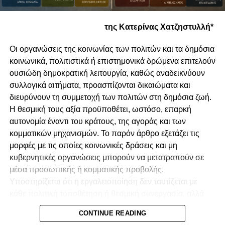
της Κατερίνας Χατζηστυλλή*
Οι οργανώσεις της κοινωνίας των πολιτών και τα δημόσια
κοινωνικά, πολιτιστικά ή επιστημονικά δρώμενα επιτελούν
ουσιώδη δημοκρατική λειτουργία, καθώς αναδεικνύουν
συλλογικά αιτήματα, προασπίζονται δικαιώματα και
διευρύνουν τη συμμετοχή των πολιτών στη δημόσια ζωή.
Η θεσμική τους αξία προϋποθέτει, ωστόσο, επαρκή
αυτονομία έναντι του κράτους, της αγοράς και των
κομματικών μηχανισμών. Το παρόν άρθρο εξετάζει τις
μορφές με τις οποίες κοινωνικές δράσεις και μη
κυβερνητικές οργανώσεις μπορούν να μετατραπούν σε
μέσα προσωπικής ή κομματικής προβολής.
Υποστηρίζεται ότι η εργαλειοποίηση δεν ταυτίζεται με
κάθε πολιτική τοποθέτηση ή θεσμική συνεργασία, αλλά
προκύπτει όταν αποκρύπτονται οι πραγματικές σχέσεις
CONTINUE READING
διοργάνωσης, χρηματοδότησης, ελέγχου και