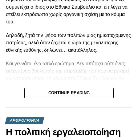
συμμετέχει ο ίδιος στο Εθνικό Συμβούλιο και επιλέγει να
στείλει εκπρόσωπο χωρίς οργανική σχέση με το κόμμα
του.
Δηλαδή, ζητά την ψήφο των πολιτών μιας ημικατεχόμενης
πατρίδας, αλλά όταν έρχεται η ώρα της μεγαλύτερης
εθνικής ευθύνης, δηλώνει… ακατάλληλος.
Και γεννάται ένα απλό ερώτημα: Δεν υπάρχει ούτε ένας
εκλεγμένος βουλευτής της παράταξής του που να μπορεί
να εκπροσωπήσει το κόμμα στο Εθνικό Συμβούλιο; Αν
όχι, τότε με ποια πολιτική επάρκεια διεκδίκησαν την
εμπιστοσύνη των Κυπρίων;
CONTINUE READING
Η πολιτική δεν είναι βίντεο στο TikTok, ούτε παιχνίδι
δημοσιότητας. Είναι ευθύνη. Και όταν κάποιος
ΑΡΘΡΟΓΡΑΦΙΑ
παραδέχεται ότι δεν είναι σε θέση να ανταποκριθεί στην
κορυφαία θεσμική διαδικασία για το εθνικό μας ζήτημα, το
Η πολιτική εργαλειοποίηση
ελάχιστο που οφείλει είναι να αναλογιστεί αν ήταν εξαρχής