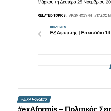
Μάρκου τη Δευτέρα 25 Νοεμβρίου 201
RELATED TOPICS:
ΡΩΜΗΟΣΥΝΗ
ΤΆΣΟΣ 
DON'T MISS
Εξ’ Αφορμής | Επεισόδιο 14
#EXAFORMIS
#exAformis – Πολιτικός Σε