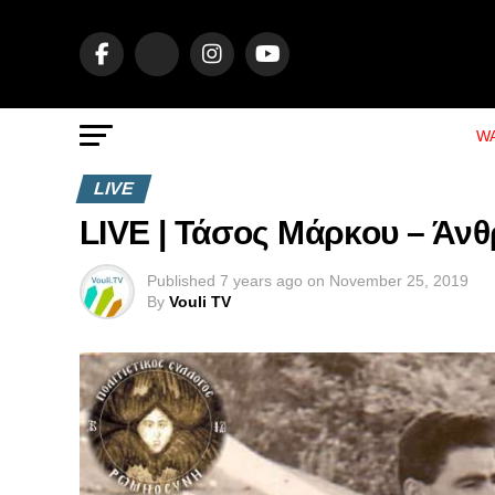
WA
LIVE
LIVE | Τάσος Μάρκου – Άν
Published
7 years ago
on
November 25, 2019
By
Vouli TV