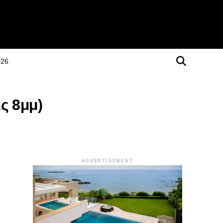
026
ς 8μμ)
ADVERTISEMENT