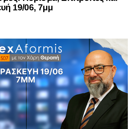
υή 19/06, 7μμ