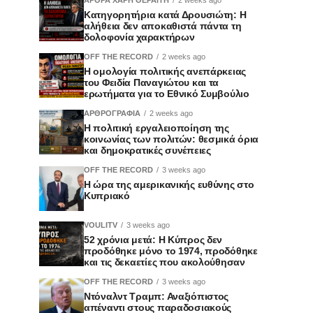
Κατηγορητήρια κατά Δρουσιώτη: Η
αλήθεια δεν αποκαθιστά πάντα τη
δολοφονία χαρακτήρων
OFF THE RECORD
2 weeks ago
Η ομολογία πολιτικής ανεπάρκειας
του Φειδία Παναγιώτου και τα
ερωτήματα για το Εθνικό Συμβούλιο
ΑΡΘΡΟΓΡΑΦΙΑ
2 weeks ago
Η πολιτική εργαλειοποίηση της
κοινωνίας των πολιτών: θεσμικά όρια
και δημοκρατικές συνέπειες
OFF THE RECORD
3 weeks ago
Η ώρα της αμερικανικής ευθύνης στο
Κυπριακό
VOULITV
3 weeks ago
52 χρόνια μετά: Η Κύπρος δεν
προδόθηκε μόνο το 1974, προδόθηκε
και τις δεκαετίες που ακολούθησαν
OFF THE RECORD
3 weeks ago
Ντόναλντ Τραμπ: Αναξιόπιστος
απέναντι στους παραδοσιακούς