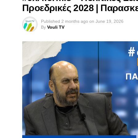
Προεδρικές 2028 | Παρασκε
Published
2 months ago
on
June 19, 2026
By
Vouli TV