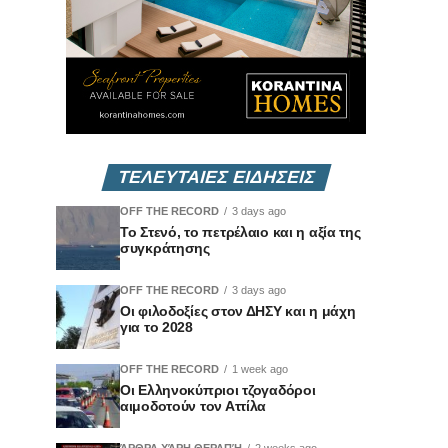
ΤΕΛΕΥΤΑΙΕΣ ΕΙΔΗΣΕΙΣ
OFF THE RECORD
3 days ago
Το Στενό, το πετρέλαιο και η αξία της
συγκράτησης
OFF THE RECORD
3 days ago
Οι φιλοδοξίες στον ΔΗΣΥ και η μάχη
για το 2028
OFF THE RECORD
1 week ago
Οι Ελληνοκύπριοι τζογαδόροι
αιμοδοτούν τον Αττίλα
ΆΡΘΡΑ ΧΆΡΗ ΘΕΡΑΠΉ
2 weeks ago