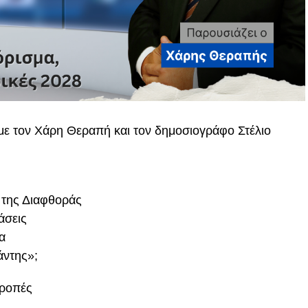
 με τον Χάρη Θεραπή και τον δημοσιογράφο Στέλιο
 της Διαφθοράς
άσεις
α
άντης»;
τροπές