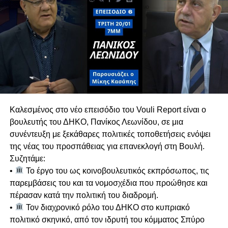
από τις τρέχουσες πολιτικές διεργασίες.
Πιθανές Συνεργασίες για Διακυβέρνηση
Σε ερώτηση για μετεκλογικές συνεργασίες, ο Γ.Γ.
του ΑΚΕΛ αποκλείει κατηγορηματικά το ΕΛΑΜ,
τονίζοντας ότι πρόκειται για ακροδεξιό κόμμα
με το οποίο υπάρχει βαθύ πολιτικό και
ιδεολογικό χάσμα.
Κυπριακό & Διζωνική Δικοινοτική
Καλεσμένος στο νέο επεισόδιο του Vouli Report είναι ο
Ομοσπονδία
βουλευτής του ΔΗΚΟ, Πανίκος Λεωνίδου, σε μια
Αναλύει τις διαχρονικές θέσεις του ΑΚΕΛ στο
συνέντευξη με ξεκάθαρες πολιτικές τοποθετήσεις ενόψει
Κυπριακό, επαναβεβαιώνοντας τη στήριξη στη
της νέας του προσπάθειας για επανεκλογή στη Βουλή.
Διζωνική Δικοινοτική Ομοσπονδία. Ασκεί έντονη
Συζητάμε:
κριτική σε όσους απορρίπτουν την
•
Το έργο του ως κοινοβουλευτικός εκπρόσωπος, τις
ομοσπονδιακή λύση χωρίς να καταθέτουν
παρεμβάσεις του και τα νομοσχέδια που προώθησε και
ρεαλιστική εναλλακτική.
πέρασαν κατά την πολιτική του διαδρομή.
Υπογραμμίζει ότι η συνέχιση της τουρκικής
•
Τον διαχρονικό ρόλο του ΔΗΚΟ στο κυπριακό
κατοχής και οι απειλές της Άγκυρας
πολιτικό σκηνικό, από τον ιδρυτή του κόμματος Σπύρο
επηρεάζουν καθοριστικά τη γεωπολιτική