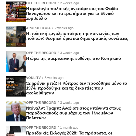
OFF THE RECORD
2 weeks ago
Η ομολογία πολιτικής ανεπάρκειας του Φειδία
Παναγιώτου και τα ερωτήματα για το Εθνικό
Συμβούλιο
ΑΡΘΡΟΓΡΑΦΙΑ
2 weeks ago
Η πολιτική εργαλειοποίηση της κοινωνίας των
πολιτών: θεσμικά όρια και δημοκρατικές συνέπειες
OFF THE RECORD
3 weeks ago
Η ώρα της αμερικανικής ευθύνης στο Κυπριακό
VOULITV
3 weeks ago
52 χρόνια μετά: Η Κύπρος δεν προδόθηκε μόνο το
1974, προδόθηκε και τις δεκαετίες που
ακολούθησαν
OFF THE RECORD
3 weeks ago
Ντόναλντ Τραμπ: Αναξιόπιστος απέναντι στους
παραδοσιακούς συμμάχους των Ηνωμένων
Πολιτειών
OFF THE RECORD
1 month ago
Προεδρικές Εκλογές 2028: Τα πρόσωπα, οι