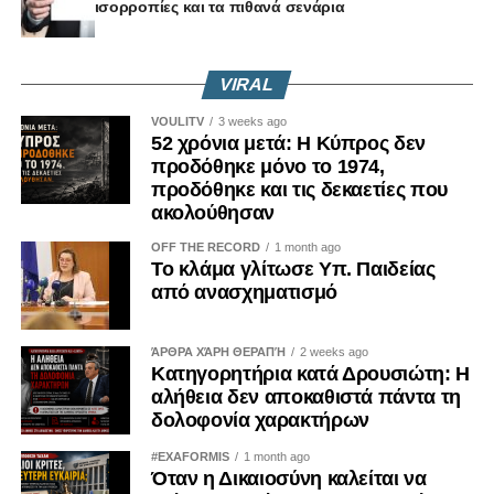
ισορροπίες και τα πιθανά σενάρια
VIRAL
VOULITV
3 weeks ago
52 χρόνια μετά: Η Κύπρος δεν
προδόθηκε μόνο το 1974,
προδόθηκε και τις δεκαετίες που
ακολούθησαν
OFF THE RECORD
1 month ago
Το κλάμα γλίτωσε Υπ. Παιδείας
από ανασχηματισμό
ΆΡΘΡΑ ΧΆΡΗ ΘΕΡΑΠΉ
2 weeks ago
Κατηγορητήρια κατά Δρουσιώτη: Η
αλήθεια δεν αποκαθιστά πάντα τη
δολοφονία χαρακτήρων
#EXAFORMIS
1 month ago
Όταν η Δικαιοσύνη καλείται να