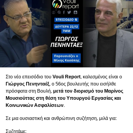
τραπεζών και πίεση στα νοικοκυριά. Παράλληλα,
σχολιάζεται το ρευστό πολιτικό σκηνικό λίγο
πριν τις εκλογές, με την είσοδο νέων κομμάτων
που — όπως όλα δείχνουν — θα διαμορφώσουν
τον νέο κοινοβουλευτικό χάρτη.
Τετάρτη 18/02 στις 6μμ
Στο νέο επεισόδιο του
Vouli Report
, καλεσμένος είναι ο
Γιώργος Πενηνταέξ
, ο 56ος βουλευτής που εισήλθε
πρόσφατα στη Βουλή,
μετά τον διορισμό του
Μαρίνος
Μουσιούττας
στη θέση του Υπουργού Εργασίας και
Κοινωνικών Ασφαλίσεων
.
Σε μια ουσιαστική και ανθρώπινη συζήτηση, μιλά για:
Συζητάμε: