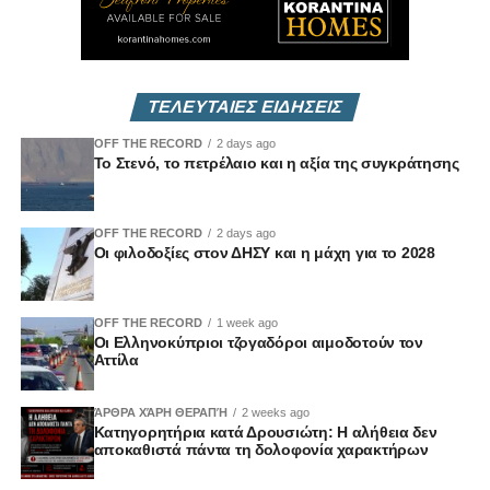
ΤΕΛΕΥΤΑΙΕΣ ΕΙΔΗΣΕΙΣ
OFF THE RECORD
2 days ago
Το Στενό, το πετρέλαιο και η αξία της συγκράτησης
OFF THE RECORD
2 days ago
Οι φιλοδοξίες στον ΔΗΣΥ και η μάχη για το 2028
OFF THE RECORD
1 week ago
Οι Ελληνοκύπριοι τζογαδόροι αιμοδοτούν τον
Αττίλα
ΆΡΘΡΑ ΧΆΡΗ ΘΕΡΑΠΉ
2 weeks ago
Κατηγορητήρια κατά Δρουσιώτη: Η αλήθεια δεν
αποκαθιστά πάντα τη δολοφονία χαρακτήρων