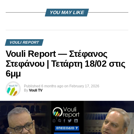
YOU MAY LIKE
VOULI REPORT
Vouli Report — Στέφανος
Στεφάνου | Τετάρτη 18/02 στις
6μμ
Published
6 months ago
on
February 17, 2026
By
Vouli TV