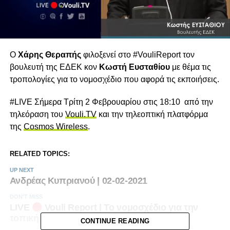
O
Xάρης Θεραπής
φιλοξενεί στο #VouliReport τον
βουλευτή της ΕΔΕΚ κον
Κωστή Ευσταθίου
με θέμα τις
τροπολογίες για το νομοσχέδιο που αφορά τις εκποιήσεις.
#LIVE Σήμερα Τρίτη 2 Φεβρουαρίου στις 18:10 από την
τηλεόραση του
Vouli.TV
και την τηλεοπτική πλατφόρμα
της
Cosmos Wireless
.
RELATED TOPICS:
UP NEXT
Ανδρέας Κυπριανού | 02-02-2021
DON'T MISS
LIVE
Vouli Report | Το νομοσχέδιο για την
τοπική Αυτοδιοίκηση – 01/02/2021
CONTINUE READING