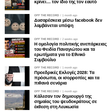
κρίνει… τον ίδιο της τον εαυτό
OFF THE RECORD
1 month ago
Δυσαρέσκεια μέσω facebook δεν
λαμβάνεται υπόψη
OFF THE RECORD
2 weeks ago
Η ομολογία πολιτικής ανεπάρκειας
του Φειδία Παναγιώτου και τα
ερωτήματα για το Εθνικό
Συμβούλιο
OFF THE RECORD
1 month ago
Προεδρικές Εκλογές 2028: Τα
πρόσωπα, οι ισορροπίες και τα
πιθανά σενάρια
OFF THE RECORD
1 month ago
Κάλεσαν τον δημιουργό της
σημαίας του ψευδοκράτους σε
έκθεση στη Λευκωσία