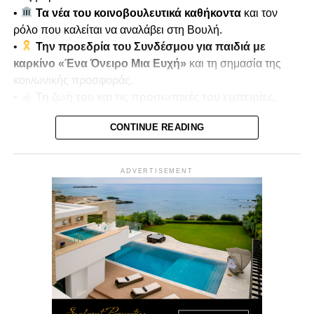
•
Τα νέα του κοινοβουλευτικά καθήκοντα
και τον
ρόλο που καλείται να αναλάβει στη Βουλή.
•
Την προεδρία του Συνδέσμου για παιδιά με
καρκίνο «Ένα Όνειρο Μια Ευχή»
και τη σημασία της
κοινωνικής προσφοράς.
•
Τη ζωή του και τις προσωπικές του εμπειρίες
,
μιλώντας ανοιχτά για τον τραυματισμό του κατά την
CONTINUE READING
τουρκική εισβολή του 1974.
•
Μνήμες πολέμου και αντοχή
, πώς οι εμπειρίες
αυτές διαμόρφωσαν τη στάση ζωής και την κοινωνική του
ADVERTISEMENT
δράση.
Παρουσιάζει ο
Μίκης Κασάπης
Δευτέρα 22/12 στις 7μμ
Vouli Report
— αποκλειστικά στο
Vouli.TV