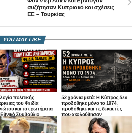
Φον ντερ Λάιεν και Ερντογάν
συζήτησαν Κυπριακό και σχέσεις
ΕΕ – Τουρκίας
YOU MAY LIKE
λογία πολιτικής
52 χρόνια μετά: Η Κύπρος δεν
ρκειας του Φειδία
προδόθηκε μόνο το 1974,
ιώτου και τα ερωτήματα
προδόθηκε και τις δεκαετίες
ο Εθνικό Συμβούλιο
που ακολούθησαν