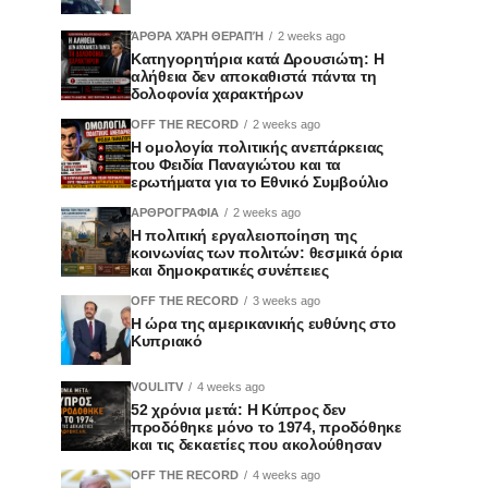
ΆΡΘΡΑ ΧΆΡΗ ΘΕΡΑΠΉ
2 weeks ago
Κατηγορητήρια κατά Δρουσιώτη: Η
αλήθεια δεν αποκαθιστά πάντα τη
δολοφονία χαρακτήρων
OFF THE RECORD
2 weeks ago
Η ομολογία πολιτικής ανεπάρκειας
του Φειδία Παναγιώτου και τα
ερωτήματα για το Εθνικό Συμβούλιο
ΑΡΘΡΟΓΡΑΦΙΑ
2 weeks ago
Η πολιτική εργαλειοποίηση της
κοινωνίας των πολιτών: θεσμικά όρια
και δημοκρατικές συνέπειες
OFF THE RECORD
3 weeks ago
Η ώρα της αμερικανικής ευθύνης στο
Κυπριακό
VOULITV
4 weeks ago
52 χρόνια μετά: Η Κύπρος δεν
προδόθηκε μόνο το 1974, προδόθηκε
και τις δεκαετίες που ακολούθησαν
OFF THE RECORD
4 weeks ago