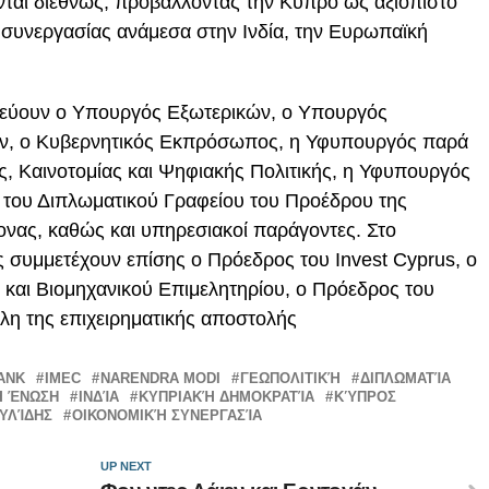
νται διεθνώς, προβάλλοντας την Κύπρο ως αξιόπιστο
 συνεργασίας ανάμεσα στην Ινδία, την Ευρωπαϊκή
δεύουν ο Υπουργός Εξωτερικών, ο Υπουργός
ν, ο Κυβερνητικός Εκπρόσωπος, η Υφυπουργός παρά
 Καινοτομίας και Ψηφιακής Πολιτικής, η Υφυπουργός
του Διπλωματικού Γραφείου του Προέδρου της
νας, καθώς και υπηρεσιακοί παράγοντες. Στο
ής συμμετέχουν επίσης ο Πρόεδρος του
Invest Cyprus
, ο
και Βιομηχανικού Επιμελητηρίου, ο Πρόεδρος του
λη της επιχειρηματικής αποστολής
ANK
IMEC
NARENDRA MODI
ΓΕΩΠΟΛΙΤΙΚΉ
ΔΙΠΛΩΜΑΤΊΑ
Ή ΈΝΩΣΗ
ΙΝΔΊΑ
ΚΥΠΡΙΑΚΉ ΔΗΜΟΚΡΑΤΊΑ
ΚΎΠΡΟΣ
ΥΛΊΔΗΣ
ΟΙΚΟΝΟΜΙΚΉ ΣΥΝΕΡΓΑΣΊΑ
UP NEXT