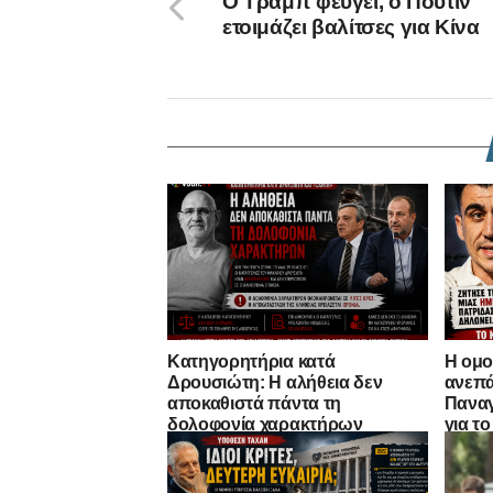
Ο Τραμπ φεύγει, ο Πούτιν
ετοιμάζει βαλίτσες για Κίνα
Κατηγορητήρια κατά
Η ομο
Δρουσιώτη: Η αλήθεια δεν
ανεπά
αποκαθιστά πάντα τη
Παναγ
δολοφονία χαρακτήρων
για τ