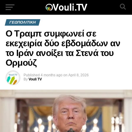
ΓΕΩΠΟΛΙΤΙΚΗ
Ο Τραμπ συμφωνεί σε
εκεχειρία δύο εβδομάδων αν
το Ιράν ανοίξει τα Στενά του
Ορμούζ
Published
4 months ago
on
April 8, 2026
By
Vouli TV