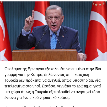
σημείων
από το Ιράν και πιστεύουμε ότι αποτελεί μια
εφαρμόσιμη βάση για διαπραγμάτευση. Σχεδόν όλα τα
σημεία διαφωνίας του παρελθόντος έχουν συμφωνηθεί
μεταξύ των Ηνωμένων Πολιτειών και του Ιράν, αλλά η
περίοδος των δύο εβδομάδων θα επιτρέψει την
οριστικοποίηση και ολοκλήρωση της Συμφωνίας.
Εκ μέρους των Ηνωμένων Πολιτειών της Αμερικής, ως
Πρόεδρος, και εκπροσωπώντας επίσης τις χώρες της
Μέσης Ανατολής, είναι τιμή μου που αυτό το μακροχρόνιο
πρόβλημα βρίσκεται κοντά στη λύση του.
Ο ισλαμιστής Ερντογάν εξακολουθεί να επιμένει στην ίδια
γραμμή για την Κύπρο, δηλώνοντας ότι η κατοχική
Τουρκία δεν πρόκειται να ανεχθεί, όπως υποστηρίζει, νέα
τετελεσμένα στο νησί. Ωστόσο, γεννάται το ερώτημα: γιατί
μια χώρα όπως η Τουρκία εξακολουθεί να ανησυχεί τόσο
έντονα για ένα μικρό νησιωτικό κράτος;