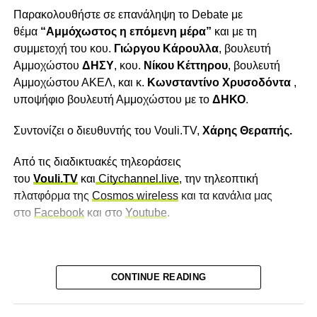
παιδικών
Παρακολουθήστε σε επανάληψη το Debate με
καθισμάτων στα λεωφορεία που εκτελούν σχολικές
θέμα
“Αμμόχωστος η επόμενη μέρα”
και με τη
εκδρομές.
συμμετοχή του κου.
Γιώργου Κάρουλλα
, βουλευτή
(Αυτεπάγγελτη εξέταση έπειτα από εισήγηση του κ.
Αμμοχώστου
ΔΗΣΥ
, κου.
Νίκου Κέττηρου
, βουλευτή
Μαρίνου Μουσιούττα)
Αμμοχώστου ΑΚΕΛ, και κ.
Κωνσταντίνο Χρυσοδόντα
,
(31.3.2022)
υποψήφιο βουλευτή Αμμοχώστου με το
ΔΗΚΟ
.
(Αρ. Φακ. 23.04.039.078-2022)
Δ. Τοποθέτηση και λήψη τελικής απόφασης:
Συντονίζει ο διευθυντής του Vouli.TV,
Χάρης Θεραπής.
1. Ο περί της Προώθησης των Καθαρών Οχημάτων
Από τις διαδικτυακές τηλεοράσεις
Οδικών
του
Vouli
.
TV
και
Citychannel.live
, την τηλεοπτική
Μεταφορών, με σκοπό την Υποστήριξη της Κινητικότητας
πλατφόρμα της
Cosmos wireless
και τα κανάλια μας
Χαμηλών
στο
Facebook
και στο
Youtube
.
Εκπομπών Νόμος του 2021.
(Αρ. Φακ. 23.01.062.102-2021)
2
———————————————————————————
CONTINUE READING
2. Ο περί της Ρύθμισης των Διαδικασιών Σύναψης
Δημοσίων
Συμβάσεων και για Συναφή Θέματα (Τροποποιητικός)