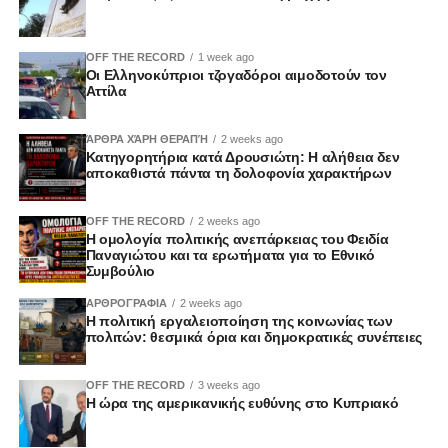
OFF THE RECORD
1 week ago
Οι Ελληνοκύπριοι τζογαδόροι αιμοδοτούν τον
Αττίλα
ΆΡΘΡΑ ΧΆΡΗ ΘΕΡΑΠΉ
2 weeks ago
Κατηγορητήρια κατά Δρουσιώτη: Η αλήθεια δεν
αποκαθιστά πάντα τη δολοφονία χαρακτήρων
OFF THE RECORD
2 weeks ago
Η ομολογία πολιτικής ανεπάρκειας του Φειδία
Παναγιώτου και τα ερωτήματα για το Εθνικό
Συμβούλιο
ΑΡΘΡΟΓΡΑΦΙΑ
2 weeks ago
Η πολιτική εργαλειοποίηση της κοινωνίας των
πολιτών: θεσμικά όρια και δημοκρατικές συνέπειες
OFF THE RECORD
3 weeks ago
Δήλωση Χρύσανθου Σαββίδη για Κοινοβουλευτική
Η ώρα της αμερικανικής ευθύνης στο Κυπριακό
Επιτροπή Μεταφορών, Επικοινωνιών και Έργων | Vouli
report – 05/05/2022