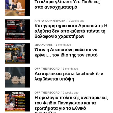
Το κλάμα γλίτωσε Υπ. Παιδείας
από ανασχηματισμό
ΆΡΘΡΑ ΧΆΡΗ ΘΕΡΑΠΉ
2 weeks ago
Κατηγορητήρια κατά Δρουσιώτη: Η
αλήθεια δεν αποκαθιστά πάντα τη
δολοφονία χαρακτήρων
#EXAFORMIS
1 month ago
Όταν η Δικαιοσύνη καλείται να
κρίνει… τον ίδιο της τον εαυτό
OFF THE RECORD
1 month ago
Δυσαρέσκεια μέσω facebook δεν
λαμβάνεται υπόψη
OFF THE RECORD
2 weeks ago
Η ομολογία πολιτικής ανεπάρκειας
του Φειδία Παναγιώτου και τα
ερωτήματα για το Εθνικό