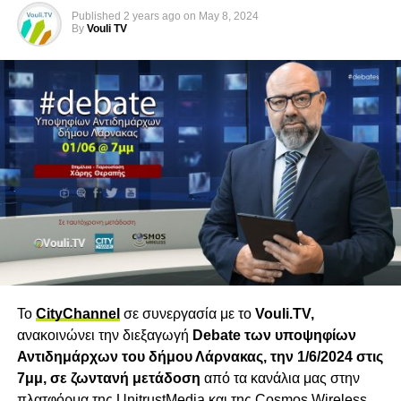
Published
2 years ago
on
May 8, 2024
By
Vouli TV
Το
CityChannel
σε συνεργασία με το
Vouli
.
TV
,
ανακοινώνει την διεξαγωγή
Debate
των υποψηφίων
Αντιδημάρχων του δήμου Λάρνακας, την 1/6/2024 στις
7μμ, σε ζωντανή μετάδοση
από τα κανάλια μας στην
πλατφόρμα της
UnitrustMedia
και της
Cosmos Wireless
,