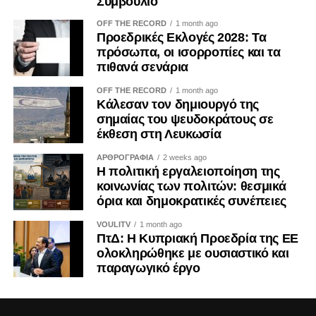
Συμβούλιο
OFF THE RECORD
1 month ago
Προεδρικές Εκλογές 2028: Τα
πρόσωπα, οι ισορροπίες και τα
πιθανά σενάρια
OFF THE RECORD
1 month ago
Κάλεσαν τον δημιουργό της
σημαίας του ψευδοκράτους σε
έκθεση στη Λευκωσία
ΑΡΘΡΟΓΡΑΦΙΑ
2 weeks ago
Η πολιτική εργαλειοποίηση της
κοινωνίας των πολιτών: θεσμικά
όρια και δημοκρατικές συνέπειες
VOULITV
1 month ago
ΠτΔ: Η Κυπριακή Προεδρία της ΕΕ
ολοκληρώθηκε με ουσιαστικό και
παραγωγικό έργο