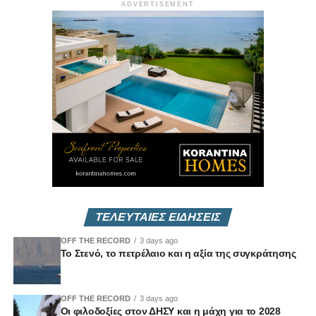
ADVERTISEMENT
Νόμος του
2022.
(Αρ. Φακ. 23.01.063.034-2022)
3. Ο περί της Ρύθμισης των Διαδικασιών Σύναψης
Συμβάσεων Φορέων
που Δραστηριοποιούνται στους Τομείς του Ύδατος, της
Ενέργειας,
των Μεταφορών και των Ταχυδρομικών Υπηρεσιών και
για Συναφή
Θέματα (Τροποποιητικός) Νόμος του 2022.
(Αρ. Φακ. 23.01.063.035-2022)
Δήλωση Μαρίνου Μουσιούττα για Κοινοβουλευτική
ΤΕΛΕΥΤΑΙΕΣ ΕΙΔΗΣΕΙΣ
Επιτροπή Μεταφορών, Επικοινωνιών και Έργων | Vouli
OFF THE RECORD
3 days ago
report – 05/05/2022
Το Στενό, το πετρέλαιο και η αξία της συγκράτησης
OFF THE RECORD
3 days ago
Οι φιλοδοξίες στον ΔΗΣΥ και η μάχη για το 2028