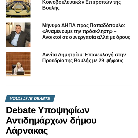
Κοινοβουλευτικών Επιτροπών της
Παρελθόν, το Παρόν & η συνέχεια μας»
Βουλής
Μήνυμα ΔΗΠΑ προς Παπαδόπουλο:
«Αναμένουμε την πρόσκληση» –
Ανοικτοί σε συνεργασία αλλά με όρους
Αννίτα Δημητρίου: Επανεκλογή στην
Προεδρία της Βουλής με 29 ψήφους
VOULI LIVE DEABTE
Debate Υποψηφίων
Αντιδημάρχων δήμου
Λάρνακας