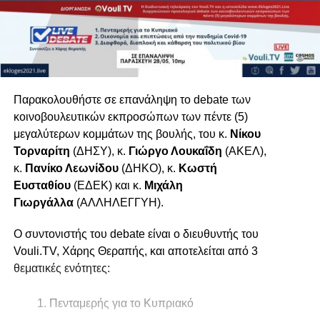
Παρακολουθήστε σε επανάληψη το debate των
κοινοβουλευτικών εκπροσώπων των πέντε (5)
μεγαλύτερων κομμάτων της βουλής, του κ.
Νίκου
Τορναρίτη
(ΔΗΣΥ), κ.
Γιώργο Λουκαΐδη
(ΑΚΕΛ),
κ.
Πανίκο Λεωνίδου
(ΔΗΚΟ), κ.
Κωστή
Ευσταθίου
(ΕΔΕΚ) και κ.
Μιχάλη
Γιωργάλλα
(ΑΛΛΗΛΕΓΓΥΗ).
Ο συντονιστής του debate είναι ο διευθυντής του
Vouli.TV, Χάρης Θεραπής, και αποτελείται από 3
θεματικές ενότητες:
Πενταμερής για το Κυπριακό