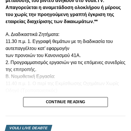
μετάδοσης του βίντεο ανήκουν στο Vouli.TV.
Απαγορεύεται η αναμετάδοση ολοκλήρου ή μέρους
του χωρίς την προηγούμενη γραπτή έγκριση της
εταιρείας διαχείρισης των δικαιωμάτων.**
Α. Διαδικαστικά Ζητήματα:
11.30 π.μ. 1. Εγγραφή θεμάτων με τη διαδικασία του
αυτεπαγγέλτου κατ’ εφαρμογήν
των προνοιών του Κανονισμού 41Α.
2. Προγραμματισμός εργασιών για τις επόμενες συνεδρίες
της επιτροπής.
Β. Νομοθετική Εργασία:
11.40 π.μ. 1. Ο περί της Εκμίσθωσης Οχημάτων Χωρίς
Οδηγό (Τροποποιητικός)
(Αρ. 2) Νόμος του 2021.
CONTINUE READING
(Αρ. Φακ. 23.01.062.179-2021)
Συνέχιση της συζήτησης.
2. Ο περί Εξωδίκου Ρυθμίσεως Αδικημάτων
(Τροποποιητικός)
VOULI LIVE DEABTE