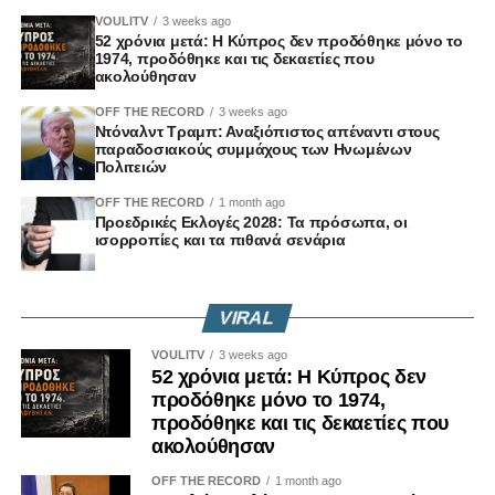
VOULITV
3 weeks ago
52 χρόνια μετά: Η Κύπρος δεν προδόθηκε μόνο το
1974, προδόθηκε και τις δεκαετίες που
ακολούθησαν
OFF THE RECORD
3 weeks ago
Ντόναλντ Τραμπ: Αναξιόπιστος απέναντι στους
παραδοσιακούς συμμάχους των Ηνωμένων
Πολιτειών
OFF THE RECORD
1 month ago
Προεδρικές Εκλογές 2028: Τα πρόσωπα, οι
ισορροπίες και τα πιθανά σενάρια
VIRAL
VOULITV
3 weeks ago
52 χρόνια μετά: Η Κύπρος δεν
προδόθηκε μόνο το 1974,
προδόθηκε και τις δεκαετίες που
ακολούθησαν
OFF THE RECORD
1 month ago