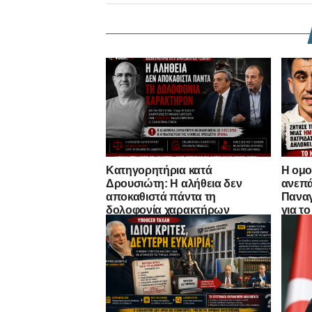
Κατηγορητήρια κατά
Η ομο
Δρουσιώτη: Η αλήθεια δεν
ανεπά
αποκαθιστά πάντα τη
Παναγ
δολοφονία χαρακτήρων
για τ