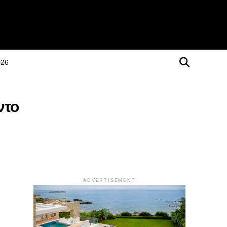
026
ντο
ADVERTISEMENT