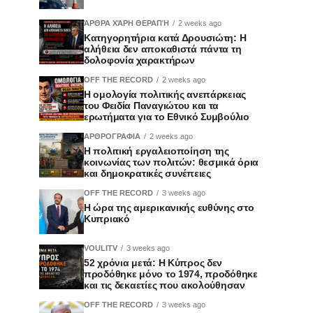
ΆΡΘΡΑ ΧΆΡΗ ΘΕΡΑΠΉ
2 weeks ago
Κατηγορητήρια κατά Δρουσιώτη: Η
αλήθεια δεν αποκαθιστά πάντα τη
δολοφονία χαρακτήρων
OFF THE RECORD
2 weeks ago
Η ομολογία πολιτικής ανεπάρκειας
του Φειδία Παναγιώτου και τα
ερωτήματα για το Εθνικό Συμβούλιο
ΑΡΘΡΟΓΡΑΦΙΑ
2 weeks ago
Η πολιτική εργαλειοποίηση της
κοινωνίας των πολιτών: θεσμικά όρια
και δημοκρατικές συνέπειες
OFF THE RECORD
3 weeks ago
Η ώρα της αμερικανικής ευθύνης στο
Κυπριακό
VOULITV
3 weeks ago
52 χρόνια μετά: Η Κύπρος δεν
προδόθηκε μόνο το 1974, προδόθηκε
και τις δεκαετίες που ακολούθησαν
OFF THE RECORD
3 weeks ago