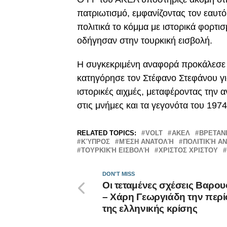
πατριωτισμό, εμφανίζοντας τον εαυτ
πολιτικά το κόμμα με ιστορικά φορτ
οδήγησαν στην τουρκική εισβολή.
Η συγκεκριμένη αναφορά προκάλεσε τ
κατηγόρησε τον Στέφανο Στεφάνου γ
ιστορικές αιχμές, μεταφέροντας την 
στις μνήμες και τα γεγονότα του 1974
RELATED TOPICS:
VOLT
ΑΚΕΛ
ΒΡΕΤΑΝ
ΚΎΠΡΟΣ
ΜΈΣΗ ΑΝΑΤΟΛΉ
ΠΟΛΙΤΙΚΉ Α
ΤΟΥΡΚΙΚΉ ΕΙΣΒΟΛΉ
ΧΡΙΣΤΟΣ ΧΡΙΣΤΟΥ
DON'T MISS
Οι τεταμένες σχέσεις Βαρο
– Χάρη Γεωργιάδη την περ
της ελληνικής κρίσης