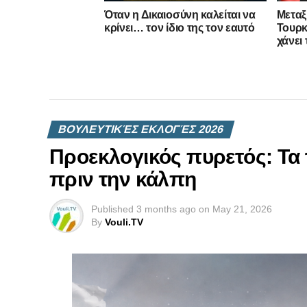
Όταν η Δικαιοσύνη καλείται να
Μεταξ
κρίνει… τον ίδιο της τον εαυτό
Τουρκ
χάνει
ΒΟΥΛΕΥΤΙΚΈΣ ΕΚΛΟΓΈΣ 2026
Προεκλογικός πυρετός: Τα 
πριν την κάλπη
Published
3 months ago
on
May 21, 2026
By
Vouli.TV