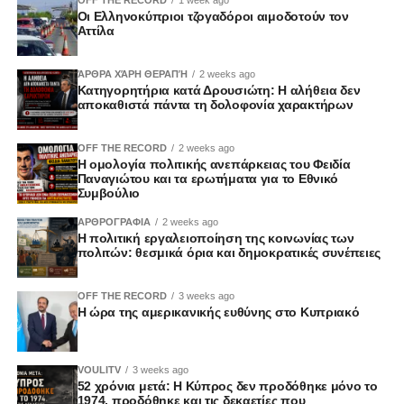
Οι Ελληνοκύπριοι τζογαδόροι αιμοδοτούν τον
Αττίλα
ΆΡΘΡΑ ΧΆΡΗ ΘΕΡΑΠΉ
2 weeks ago
Κατηγορητήρια κατά Δρουσιώτη: Η αλήθεια δεν
αποκαθιστά πάντα τη δολοφονία χαρακτήρων
OFF THE RECORD
2 weeks ago
Η ομολογία πολιτικής ανεπάρκειας του Φειδία
Παναγιώτου και τα ερωτήματα για το Εθνικό
Συμβούλιο
ΑΡΘΡΟΓΡΑΦΙΑ
2 weeks ago
Η πολιτική εργαλειοποίηση της κοινωνίας των
πολιτών: θεσμικά όρια και δημοκρατικές συνέπειες
OFF THE RECORD
3 weeks ago
Η ώρα της αμερικανικής ευθύνης στο Κυπριακό
VOULITV
3 weeks ago
52 χρόνια μετά: Η Κύπρος δεν προδόθηκε μόνο το
1974, προδόθηκε και τις δεκαετίες που