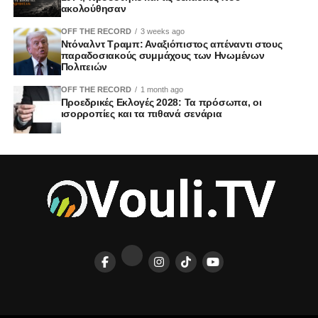
ακολούθησαν
OFF THE RECORD
3 weeks ago
Ντόναλντ Τραμπ: Αναξιόπιστος απέναντι στους
παραδοσιακούς συμμάχους των Ηνωμένων
Πολιτειών
OFF THE RECORD
1 month ago
Προεδρικές Εκλογές 2028: Τα πρόσωπα, οι
ισορροπίες και τα πιθανά σενάρια